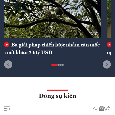
Ba giải pháp chiến lược nhằm cán mốc
xuất khẩu 74 tỷ USD
ngu
Dòng sự kiện