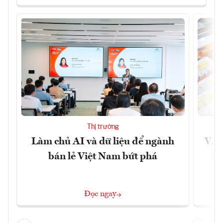
Thị trường
Làm chủ AI và dữ liệu để ngành
VAS
bán lẻ Việt Nam bứt phá
xu
Đọc ngay