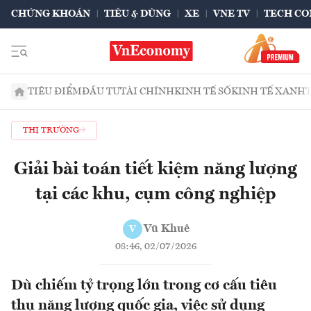
CHỨNG KHOÁN
TIÊU & DÙNG
XE
VNE TV
TECH CO
TIÊU ĐIỂM
ĐẦU TƯ
TÀI CHÍNH
KINH TẾ SỐ
KINH TẾ XANH
THỊ TRƯỜNG
Giải bài toán tiết kiệm năng lượng
tại các khu, cụm công nghiệp
Vũ Khuê
V
08:46, 02/07/2026
Dù chiếm tỷ trọng lớn trong cơ cấu tiêu
thụ năng lượng quốc gia, việc sử dụng