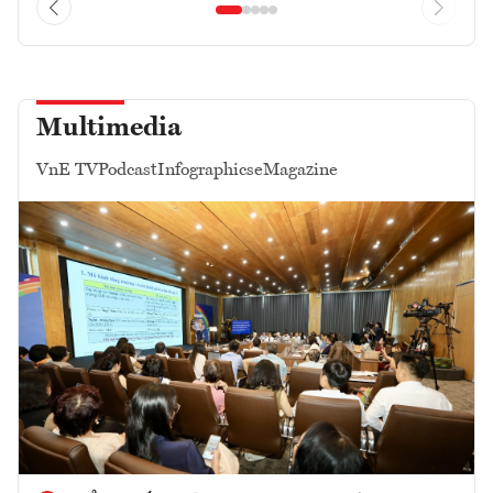
Multimedia
VnE TV
Podcast
Infographics
eMagazine