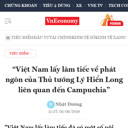
CHỨNG KHOÁN
TIÊU & DÙNG
XE
VNE TV
TECH CO
TIÊU ĐIỂM
ĐẦU TƯ
TÀI CHÍNH
KINH TẾ SỐ
KINH TẾ XANH
TIÊU ĐIỂM
“Việt Nam lấy làm tiếc về phát
ngôn của Thủ tướng Lý Hiển Long
liên quan đến Campuchia”
Nhật Dương
N
11:27, 05/06/2019
"Việt Nam lấy làm tiếc đã có một số nội