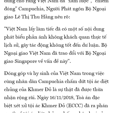
dung cho rằng Việt Nam đã "xâm lược", "chiếm
đóng" Campuchia, Người Phát ngôn Bộ Ngoại
giao Lê Thị Thu Hằng nêu rõ:
"Việt Nam lấy làm tiếc đã có một số nội dung
phát biểu phản ánh không khách quan thực tế
lịch sử, gây tác động không tốt đến dư luận. Bộ
Ngoại giao Việt Nam đã trao đổi với Bộ Ngoại
giao Singapore về vấn đề này".
Đóng góp và hy sinh của Việt Nam trong việc
cùng nhân dân Campuchia chấm dứt tội ác diệt
chủng của Khmer Đỏ là sự thật đã được thừa
nhận rộng rãi. Ngày 16/11/2018, Toà án đặc
biệt xét xử tội ác Khmer Đỏ (ECCC) đã ra phán