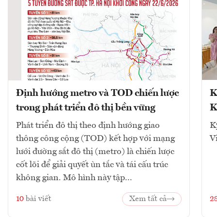
Định hướng metro và TOD chiến lược
K
trong phát triển đô thị bền vững
K
Phát triển đô thị theo định hướng giao
K
thông công cộng (TOD) kết hợp với mạng
V
lưới đường sắt đô thị (metro) là chiến lược
cốt lõi để giải quyết ùn tắc và tái cấu trúc
không gian. Mô hình này tập...
10
bài viết
Xem tất cả
2