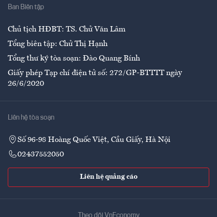
Ban Biên tập
Ẩm thực
Chủ tịch HĐBT: TS. Chử Văn Lâm
Tổng biên tập: Chử Thị Hạnh
Tổng thư ký tòa soạn: Đào Quang Bính
Giấy phép Tạp chí điện tử số: 272/GP-BTTTT ngày
26/6/2020
Liên hệ tòa soạn
Số 96-98 Hoàng Quốc Việt, Cầu Giấy, Hà Nội
02437552050
Liên hệ quảng cáo
Theo dõi VnEconomy