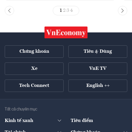
1
2
3
4
Chứng khoán
Tiêu & Dùng
Xe
VnE TV
Tech Connect
English ++
Tất cả chuyên mục
Kinh tế xanh
Tiêu điểm
Chuyển động xanh