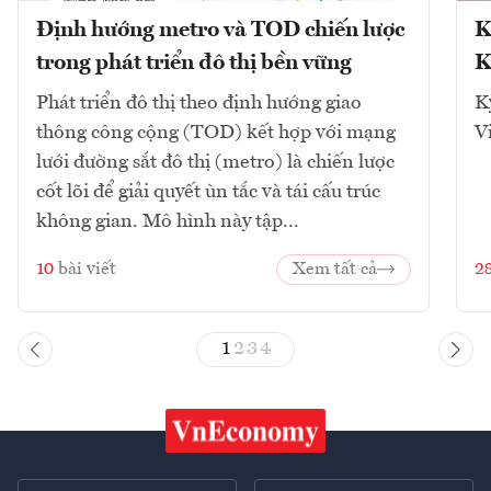
Định hướng metro và TOD chiến lược
K
trong phát triển đô thị bền vững
K
Phát triển đô thị theo định hướng giao
K
thông công cộng (TOD) kết hợp với mạng
V
lưới đường sắt đô thị (metro) là chiến lược
cốt lõi để giải quyết ùn tắc và tái cấu trúc
không gian. Mô hình này tập...
10
bài viết
Xem tất cả
2
1
2
3
4