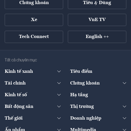
Chứng khoán
Tiêu & Dùng
Xe
VnE TV
Tech Connect
English ++
Tất cả chuyên mục
Kinh tế xanh
Tiêu điểm
Chuyển động xanh
Tài chính
Chứng khoán
Pháp lý
Ngân hàng
Doanh nghiệp niêm yết
Kinh tế số
Hạ tầng
Thương hiệu xanh
Thị trường vốn
Thị trường
Sản phẩm - Thị trường
Bất động sản
Thị trường
Diễn đàn
Thuế
Đầu tư
Tài sản số
Chính sách
Xuất nhập khẩu
Thế giới
Doanh nghiệp
Bảo hiểm
Quốc tế
Dịch vụ số
Thị trường
Khung pháp lý
Kinh tế
Chuyển động
Ấn phẩm
Multimedia