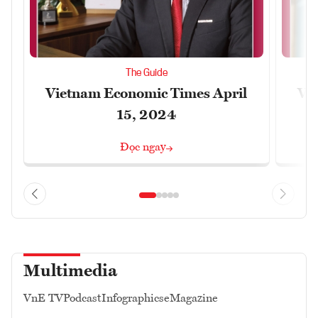
The Guide
Vietnam Economic Times April
Vi
15, 2024
Đọc ngay
Multimedia
VnE TV
Podcast
Infographics
eMagazine