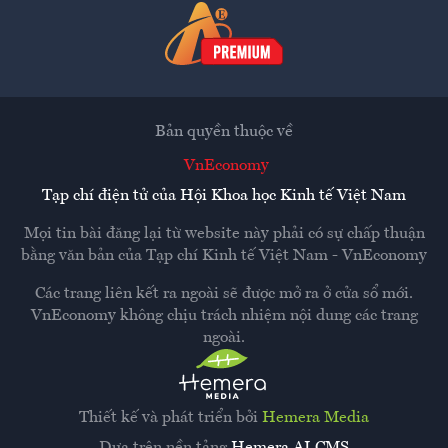
Bản quyền thuộc về
VnEconomy
Tạp chí điện tử của Hội Khoa học Kinh tế Việt Nam
Mọi tin bài đăng lại từ website này phải có sự chấp thuận
bằng văn bản của
Tạp chí Kinh tế Việt Nam - VnEconomy
Các trang liên kết ra ngoài sẽ được mở ra ở cửa sổ mới.
VnEconomy không chịu trách nhiệm nội dung các trang
ngoài.
Thiết kế và phát triển bởi
Hemera Media
Dựa trên nền tảng
Hemera AI CMS