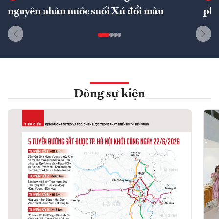
nguyên nhân nước suối Xú đổi màu
phí
Dòng sự kiện