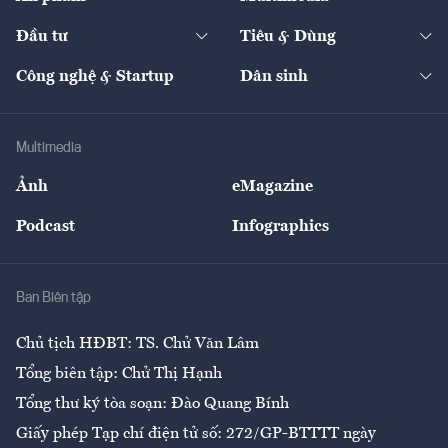
Khung pháp lý
Start-up
Dự án
Công nghiệp
Chuyển động 24h
Đối thoại
The Guide
Video
Đầu tư
Tiêu & Dùng
Quản trị số
Cafe BĐS
Thị trường
Kinh doanh
Kết nối
Tạp chí kinh tế Việt Nam
eMagazine
Nhà đầu tư
Du lịch
Công nghệ & Startup
Dân sinh
Tư vấn
Nông sản
Doanh nhân
Tư vấn Tiêu & Dùng
Infographics
Hạ tầng
Sức khỏe
Khung pháp lý
Doanh nghiệp
Địa phương
Thị trường
Bảo hiểm
Multimedia
Sự kiện
Nhân lực
Ảnh
eMagazine
Đẹp +
An sinh
Podcast
Infographics
Giải trí
Y tế
Nhà
Ban Biên tập
Ẩm thực
Chủ tịch HĐBT: TS. Chử Văn Lâm
Tổng biên tập: Chử Thị Hạnh
Tổng thư ký tòa soạn: Đào Quang Bính
Giấy phép Tạp chí điện tử số: 272/GP-BTTTT ngày