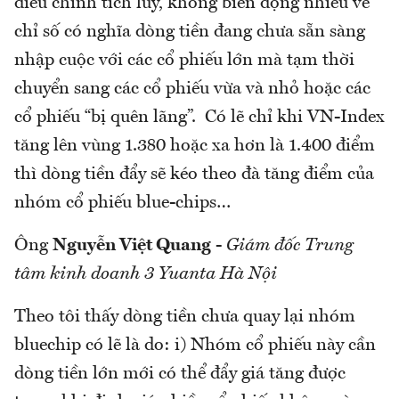
điều chỉnh tích lũy, không biến động nhiều về
chỉ số có nghĩa dòng tiền đang chưa sẵn sàng
nhập cuộc với các cổ phiếu lớn mà tạm thời
chuyển sang các cổ phiếu vừa và nhỏ hoặc các
cổ phiếu “bị quên lãng”. Có lẽ chỉ khi VN-Index
tăng lên vùng 1.380 hoặc xa hơn là 1.400 điểm
thì dòng tiền đẩy sẽ kéo theo đà tăng điểm của
nhóm cổ phiếu blue-chips…
Ông
Nguyễn Việt Quang
-
Giám đốc Trung
tâm kinh doanh 3 Yuanta Hà Nội
Theo tôi thấy dòng tiền chưa quay lại nhóm
bluechip có lẽ là do: i) Nhóm cổ phiếu này cần
dòng tiền lớn mới có thể đẩy giá tăng được