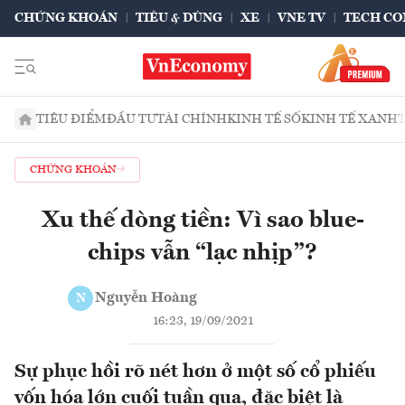
CHỨNG KHOÁN
TIÊU & DÙNG
XE
VNE TV
TECH CO
TIÊU ĐIỂM
ĐẦU TƯ
TÀI CHÍNH
KINH TẾ SỐ
KINH TẾ XANH
CHỨNG KHOÁN
Xu thế dòng tiền: Vì sao blue-
chips vẫn “lạc nhịp”?
Nguyễn Hoàng
N
16:23, 19/09/2021
Sự phục hồi rõ nét hơn ở một số cổ phiếu
vốn hóa lớn cuối tuần qua, đặc biệt là