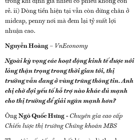
trong khi định giá nhiều cổ phiếu không còn
rẻ. ii) Dòng tiền hiện tại vẫn còn dừng chân ở
midcap, penny nơi mà đem lại tỷ suất lợi
nhuận cao.
Nguyễn Hoàng
–
VnEconomy
Ngoài kỳ vọng các hoạt động kinh tế được nới
lỏng thận trọng trong thời gian tới, thị
trường vẫn đang ở vùng trũng thông tin. Anh
chị chờ đợi yếu tố hỗ trợ nào khác đủ mạnh
cho thị trường để giải ngân mạnh hơn?
Ông
Ngô Quốc Hưng
-
Chuyên gia cao cấp
Chiến lược thị trường Chứng khoán MBS