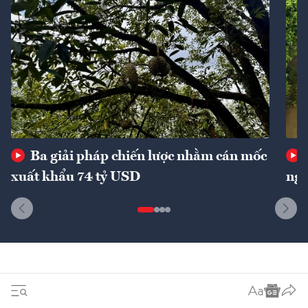
Ba giải pháp chiến lược nhằm cán mốc
xuất khẩu 74 tỷ USD
ngu
Dòng sự kiện