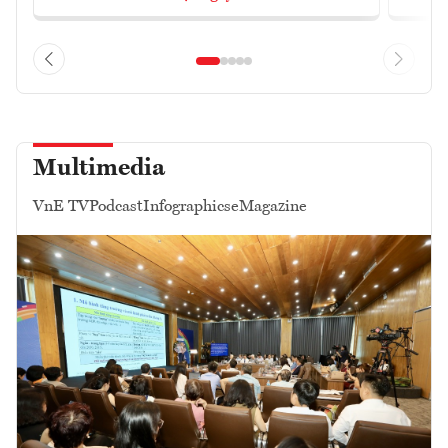
Multimedia
VnE TV
Podcast
Infographics
eMagazine