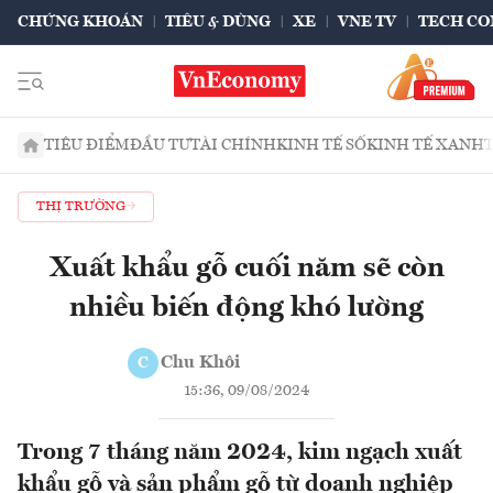
CHỨNG KHOÁN
TIÊU & DÙNG
XE
VNE TV
TECH CO
TIÊU ĐIỂM
ĐẦU TƯ
TÀI CHÍNH
KINH TẾ SỐ
KINH TẾ XANH
THỊ TRƯỜNG
Xuất khẩu gỗ cuối năm sẽ còn
nhiều biến động khó lường
Chu Khôi
C
15:36, 09/08/2024
Trong 7 tháng năm 2024, kim ngạch xuất
khẩu gỗ và sản phẩm gỗ từ doanh nghiệp