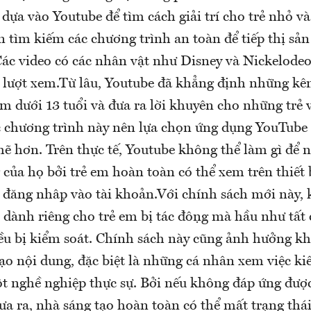
dựa vào Youtube để tìm cách giải trí cho trẻ nhỏ v
 tìm kiếm các chương trình an toàn để tiếp thị sản
Các video có các nhân vật như Disney và Nickelodeo
 lượt xem.Từ lâu, Youtube đã khẳng định những k
m dưới 13 tuổi và đưa ra lời khuyên cho những trẻ 
 chương trình này nên lựa chọn ứng dụng YouTube 
ẽ hơn. Trên thực tế, Youtube không thể làm gì để n
 của họ bởi trẻ em hoàn toàn có thể xem trên thiết 
đăng nhập vào tài khoản.Với chính sách mới này, 
 dành riêng cho trẻ em bị tác động mà hầu như tất 
ều bị kiểm soát. Chính sách này cũng ảnh hưởng 
ạo nội dung, đặc biệt là những cá nhân xem việc ki
t nghề nghiệp thực sự. Bởi nếu không đáp ứng được 
a ra, nhà sáng tạo hoàn toàn có thể mất trạng thá