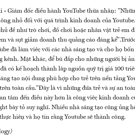
 - Giám đốc điều hành YouTube thừa nhận: "Những
 không nhỏ đối với quá trình kinh doanh của Youtub
 chủ đề như trò chơi, đồ chơi hoặc nhân vật trẻ em 
em và sụt giảm doanh thu quảng cáo đáng kể".Trước
e đã làm việc với các nhà sáng tạo và cho họ bốn 
g kênh. Mặt khác, để bù đắp cho những người bị ả
 có kế hoạch thành lập nguồn quỹ trị giá 100 tri
sáng tạo nội dung phù hợp cho trẻ trên nền tảng Y
ên toàn cầu."Đây là vì những đứa trẻ và sự an toà
uan tâm đến điều này hơn là công việc kinh doanh c
bày tỏ suy nghĩ. Nhiều nhà sáng tạo cũng ủng hộ
ực hiện và họ tin rằng Youtube sẽ thành công.
logy
)