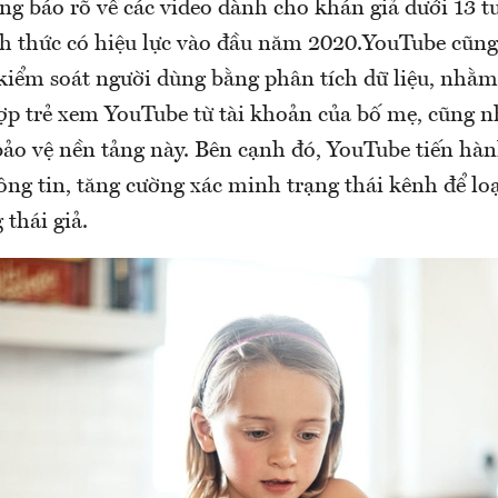
ng báo rõ về các video dành cho khán giả dưới 13 t
h thức có hiệu lực vào đầu năm 2020.YouTube cũng 
 kiểm soát người dùng bằng phân tích dữ liệu, nhằ
ợp trẻ xem YouTube từ tài khoản của bố mẹ, cũng nh
ảo vệ nền tảng này. Bên cạnh đó, YouTube tiến hành 
t thông tin, tăng cường xác minh trạng thái kênh để l
 thái giả.