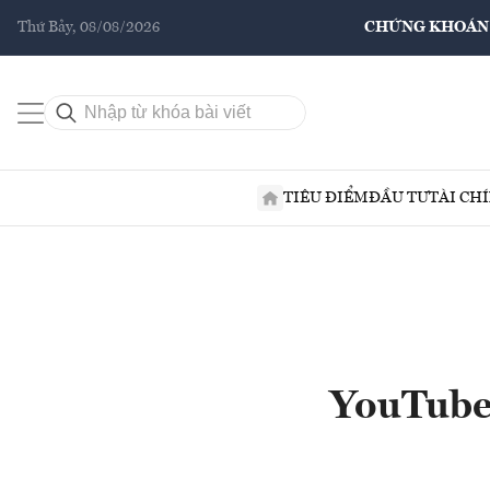
Thứ Bảy, 08/08/2026
CHỨNG KHOÁN
TIÊU ĐIỂM
ĐẦU TƯ
TÀI CH
YouTube 