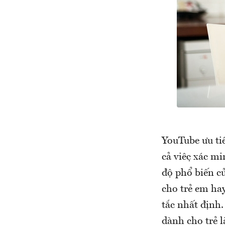
YouTube ưu ti
cả việc xác 
độ phổ biến củ
cho trẻ em ha
tắc nhất định
dành cho trẻ 