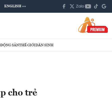
ENGLISH ++
 ĐỘNG SẢN
THẾ GIỚI
DÂN SINH
p cho trẻ