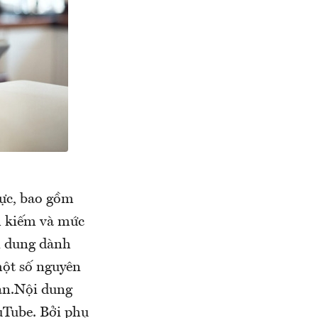
ực, bao gồm
tìm kiếm và mức
ội dung dành
một số nguyên
oản.Nội dung
Tube. Bởi phụ