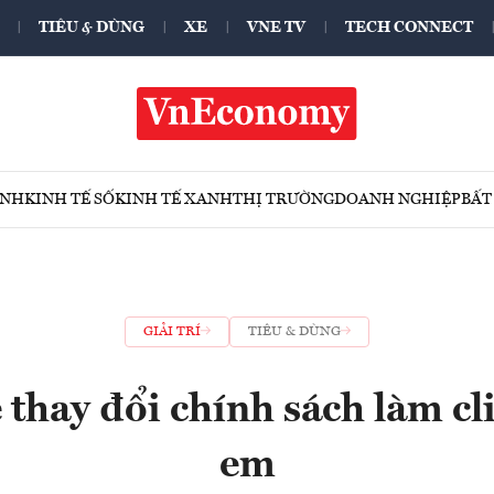
TIÊU & DÙNG
XE
VNE TV
TECH CONNECT
ÍNH
KINH TẾ SỐ
KINH TẾ XANH
THỊ TRƯỜNG
DOANH NGHIỆP
BẤT
GIẢI TRÍ
TIÊU & DÙNG
thay đổi chính sách làm cli
em