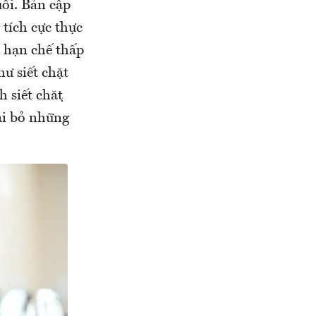
uổi. Bản cập
tích cực thực
m hạn chế thấp
ư siết chặt
siết chặt
oại bỏ những