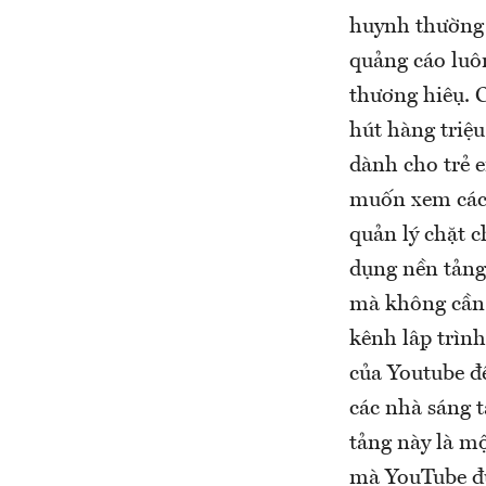
huynh thường 
quảng cáo luôn
thương hiệu. 
hút hàng triệu
dành cho trẻ e
muốn xem các
quản lý chặt ch
dụng nền tảng
mà không cần 
kênh lập trình
của Youtube đ
các nhà sáng t
tảng này là mộ
mà YouTube đư