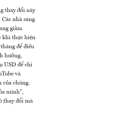
 thay đổi này
e. Các nhà sáng
đang giảm
 khi thực hiện
tháng để điều
nh hưởng,
ệu USD để chi
ouTube và
n của chúng.
ủa mình",
 thay đổi mà