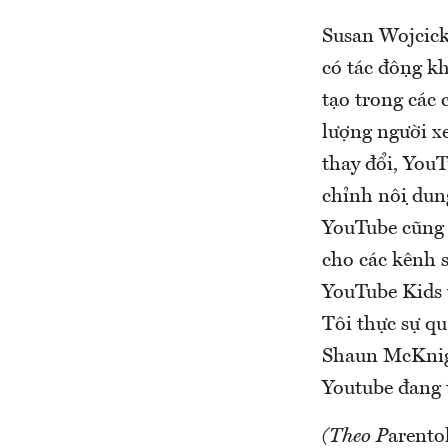
Susan Wojcicki
có tác động
tạo trong các
lượng người x
thay đổi, YouTub
chỉnh nội dun
YouTube cũng đã
cho các kênh 
YouTube Kids tr
Tôi thực sự q
Shaun McKnight 
Youtube đang th
(Theo P
arento