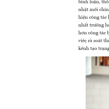
bình luận, thô
nhật mới chín
hiện công tác
nhất trường h
hơn công tác b
việc rà soá
kênh tạo trạng