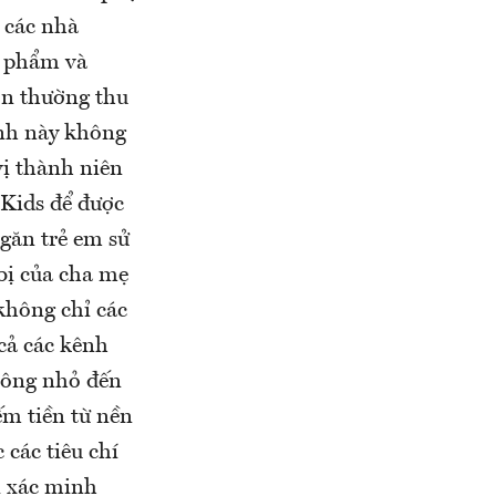
à các nhà
 phẩm và
n thường thu
ênh này không
vị thành niên
Kids để được
găn trẻ em sử
bị của cha mẹ
không chỉ các
cả các kênh
không nhỏ đến
ếm tiền từ nền
các tiêu chí
i xác minh