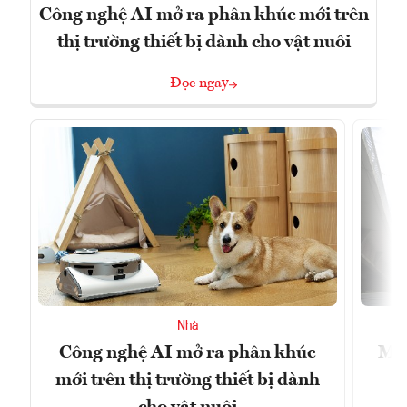
Công nghệ AI mở ra phân khúc mới trên
thị trường thiết bị dành cho vật nuôi
Đọc ngay
Nhà
Công nghệ AI mở ra phân khúc
Muô
mới trên thị trường thiết bị dành