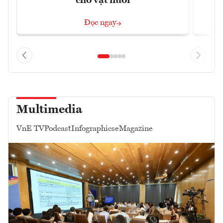
cho vật nuôi
Đọc ngay
Multimedia
VnE TV
Podcast
Infographics
eMagazine