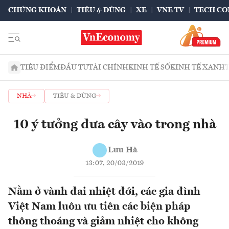
CHỨNG KHOÁN
TIÊU & DÙNG
XE
VNE TV
TECH CO
TIÊU ĐIỂM
ĐẦU TƯ
TÀI CHÍNH
KINH TẾ SỐ
KINH TẾ XANH
NHÀ
TIÊU & DÙNG
10 ý tưởng đưa cây vào trong nhà
Lưu Hà
13:07, 20/03/2019
Nằm ở vành đai nhiệt đới, các gia đình
Việt Nam luôn ưu tiên các biện pháp
thông thoáng và giảm nhiệt cho không