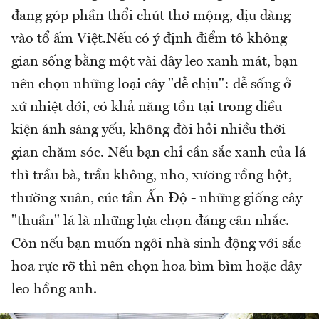
đang góp phần thổi chút thơ mộng, dịu dàng
vào tổ ấm Việt.Nếu có ý định điểm tô không
gian sống bằng một vài dây leo xanh mát, bạn
nên chọn những loại cây "dễ chịu": dễ sống ở
xứ nhiệt đới, có khả năng tồn tại trong điều
kiện ánh sáng yếu, không đòi hỏi nhiều thời
gian chăm sóc. Nếu bạn chỉ cần sắc xanh của lá
thì trầu bà, trầu không, nho, xương rồng hột,
thường xuân, cúc tần Ấn Độ - những giống cây
"thuần" lá là những lựa chọn đáng cân nhắc.
Còn nếu bạn muốn ngôi nhà sinh động với sắc
hoa rực rỡ thì nên chọn hoa bìm bìm hoặc dây
leo hồng anh.