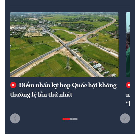
Điểm nhấn kỳ họp Quốc hội không
Kh
thường lệ lần thứ nhất
nông
"hoa