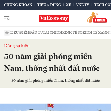
CHỨNG KHOÁN
TIÊU & DÙNG
XE
VNE TV
TECH CO
TIÊU ĐIỂM
ĐẦU TƯ
TÀI CHÍNH
KINH TẾ SỐ
KINH TẾ XANH
Dòng sự kiện
50 năm giải phóng miền
Nam, thống nhất đất nước
50 năm giải phóng miền Nam, thống nhất đất nước