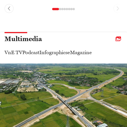
Multimedia
VnE TV
Podcast
Infographics
eMagazine