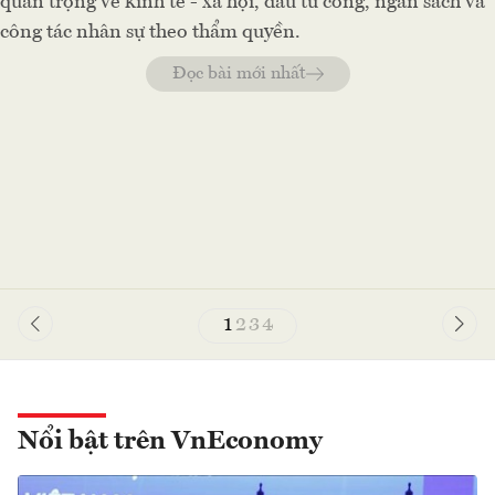
quan trọng về kinh tế - xã hội, đầu tư công, ngân sách và
công tác nhân sự theo thẩm quyền.
Đọc bài mới nhất
1
2
3
4
Nổi bật trên VnEconomy