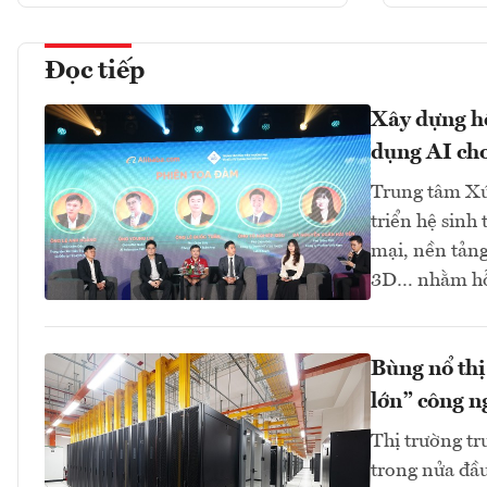
Đọc tiếp
Xây dựng hệ
dụng AI cho
Trung tâm Xú
triển hệ sinh
mại, nền tảng
3D… nhằm hỗ 
Bùng nổ thị
lớn” công n
Thị trường tr
trong nửa đầu