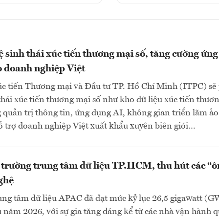
 sinh thái xúc tiến thương mại số, tăng cường ứng
 doanh nghiệp Việt
c tiến Thương mại và Đầu tư TP. Hồ Chí Minh (ITPC) sẽ
 thái xúc tiến thương mại số như kho dữ liệu xúc tiến thươ
 quản trị thông tin, ứng dụng AI, không gian triển lãm ảo
trợ doanh nghiệp Việt xuất khẩu xuyên biên giới…
 trường trung tâm dữ liệu TP.HCM, thu hút các “
ghệ
ung tâm dữ liệu APAC đã đạt mức kỷ lục 26,5 gigawatt (G
 năm 2026, với sự gia tăng đáng kể từ các nhà vận hành q