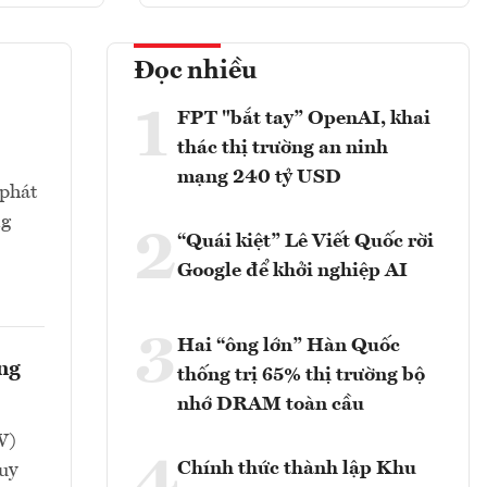
Đọc nhiều
1
FPT "bắt tay” OpenAI, khai
thác thị trường an ninh
mạng 240 tỷ USD
 phát
ng
2
“Quái kiệt” Lê Viết Quốc rời
Google để khởi nghiệp AI
3
Hai “ông lớn” Hàn Quốc
ông
thống trị 65% thị trường bộ
nhớ DRAM toàn cầu
W)
Chính thức thành lập Khu
uy