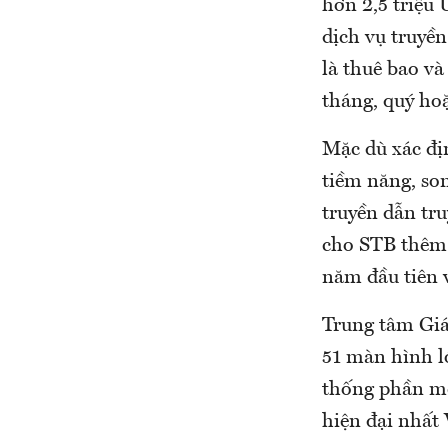
hơn 2,5 triệu
dịch vụ truyề
là thuê bao và
tháng, quý ho
Mặc dù xác đị
tiềm năng, so
truyền dẫn tru
cho STB thêm 
năm đầu tiên v
Trung tâm Giá
51 màn hình l
thống phần mề
hiện đại nhất