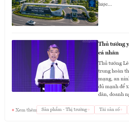
lược...
Thủ tướng y
cá nhân
Thủ tướng Lê
trung hoàn th
mạng, an ninh
đủ mạnh để xử
dân, doanh ng
Sản phẩm - Thị trường
Tài sản số
Xem thêm