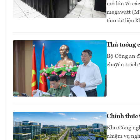
mô lớn và các
megawatt (MW
tâm dữ liệu 
Thủ tướng c
Bộ Công an đ
chuyên trách 
Chính thức
Khu Công ngh
nhiệm vụ nghi