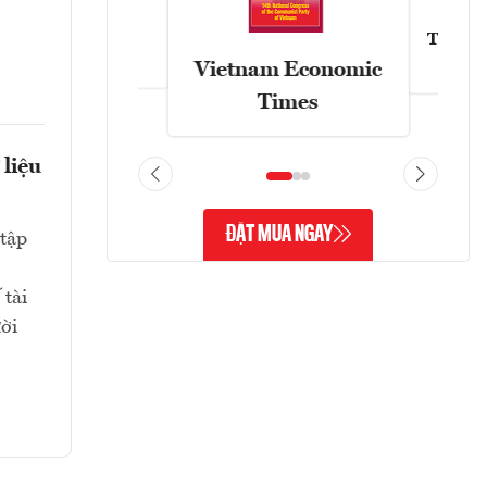
Tạp chí
Askonomy
Vietnam Economic
Times
 liệu
ĐẶT MUA NGAY
tập
 tài
ười