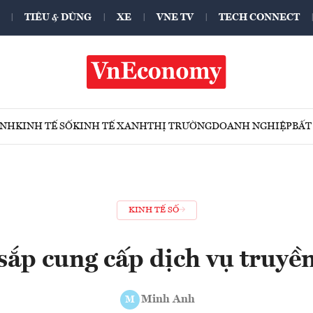
TIÊU & DÙNG
XE
VNE TV
TECH CONNECT
ÍNH
KINH TẾ SỐ
KINH TẾ XANH
THỊ TRƯỜNG
DOANH NGHIỆP
BẤT
KINH TẾ SỐ
ắp cung cấp dịch vụ truyề
Minh Anh
M