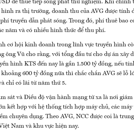
 USD để thuê tiếp sóng phát thử nghiệm. Khi chính 
n hình ra thị trường, doanh thu của AVG được tính 
 phí truyền dẫn phát sóng. Trong đó, phí thuê bao c
ặc năm và có nhiều hình thức để thu phí.
nh cơ hội kinh doanh trong lĩnh vực truyền hình cò
ng ông Vũ cho rằng, với tổng đầu tư cho dự án xây 
yền hình KTS đến nay là gần 1.500 tỷ đồng, nếu tín
khoảng 600 tỷ đồng nữa thì chắc chắn AVG sẽ lỗ lớ
à chỉ có lãi từ năm thứ 5.
m sát và Điều độ vận hành mạng từ xa là nơi giám 
ớn kết hợp với hệ thống tích hợp máy chủ, các máy
m chuyên dụng. Theo AVG, NCC được coi là trung
 Việt Nam và khu vực hiện nay.