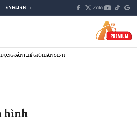
ENGLISH ++
 ĐỘNG SẢN
THẾ GIỚI
DÂN SINH
n hình