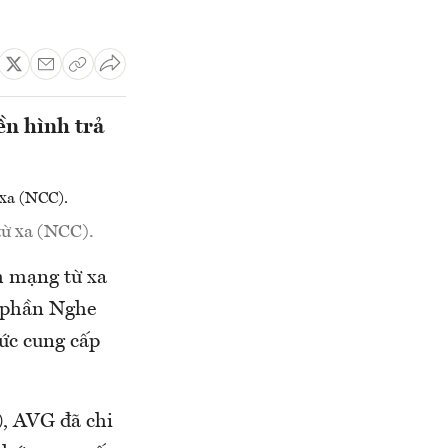
ền hình trả
từ xa (NCC).
h mạng từ xa
 phần Nghe
ức cung cấp
), AVG đã chi