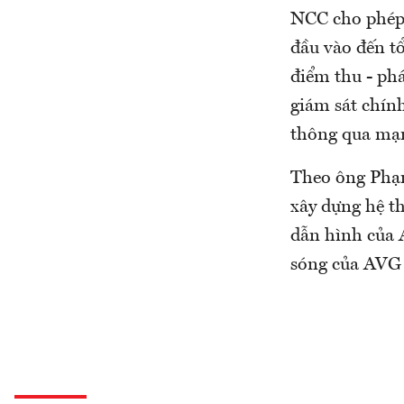
NCC cho phép 
đầu vào đến t
điểm thu - phá
giám sát chính
thông qua mạng
Theo ông Phạm
xây dựng hệ t
dẫn hình của 
sóng của AVG l