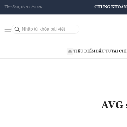
Thứ Sáu, 07/08/2026
CHỨNG KHOÁN
TIÊU ĐIỂM
ĐẦU TƯ
TÀI CH
AVG s