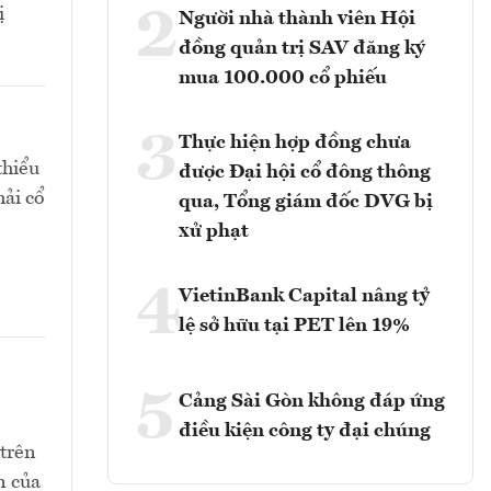
2
ị
Người nhà thành viên Hội
đồng quản trị SAV đăng ký
mua 100.000 cổ phiếu
3
Thực hiện hợp đồng chưa
thiểu
được Đại hội cổ đông thông
hải cổ
qua, Tổng giám đốc DVG bị
xử phạt
4
VietinBank Capital nâng tỷ
lệ sở hữu tại PET lên 19%
5
Cảng Sài Gòn không đáp ứng
điều kiện công ty đại chúng
 trên
n của