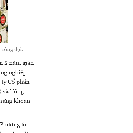
 trông đợi.
ần 2 năm gián
ông nghiệp
 ty Cổ phần
) và Tổng
chứng khoán
. Phương án