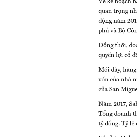
Về kế hoạch b
quan trọng nh
động năm 2017
phủ và Bộ Cô
Đồng thời, do
quyền lợi cổ đ
Mới đây, hãng
vốn của nhà n
của San Migue
Năm 2017, Sabe
Tổng doanh th
tỷ đồng. Tỷ lệ