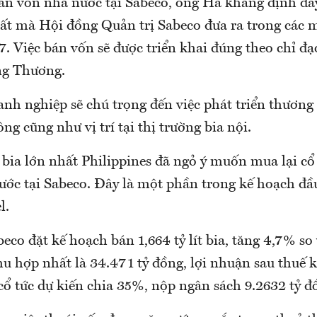
án vốn nhà nước tại Sabeco, ông Hà khẳng định đâ
ất mà Hội đồng Quản trị Sabeco đưa ra trong các 
. Việc bán vốn sẽ được triển khai đúng theo chỉ đ
ng Thương.
anh nghiệp sẽ chú trọng đến việc phát triển thương
ông cũng như vị trí tại thị trường bia nội.
 bia lớn nhất Philippines đã ngỏ ý muốn mua lại cổ
ước tại Sabeco. Đây là một phần trong kế hoạch đầ
l.
co đặt kế hoạch bán 1,664 tỷ lít bia, tăng 4,7% so
u hợp nhất là 34.471 tỷ đồng, lợi nhuận sau thuế 
 cổ tức dự kiến chia 35%, nộp ngân sách 9.2632 tỷ đ