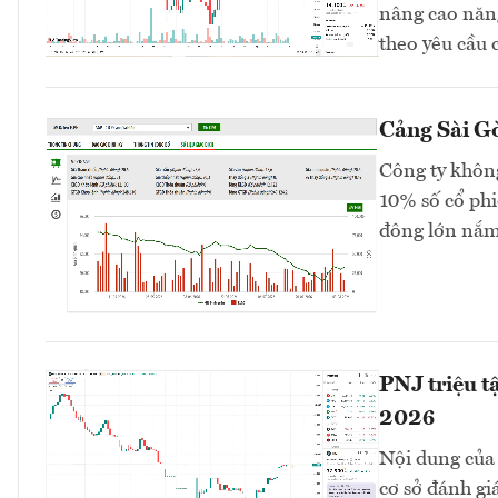
nâng cao năng
theo yêu cầu 
Cảng Sài Gò
Công ty không
10% số cổ phi
đông lớn nắm
PNJ triệu t
2026
Nội dung của 
cơ sở đánh gi