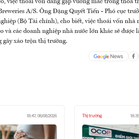
o, việc thoái vốn đang gặp vướng mắc trong thoả t
 Breweries A/S. Ông Đặng Quyết Tiến - Phó cục trư
hiệp (Bộ Tài chính), cho biết, việc thoái vốn nhà 
o và các doanh nghiệp nhà nước lớn khác sẽ được là
 gây xáo trộn thị trường.
Thị trường
18:47, 06/08/2026
18:3