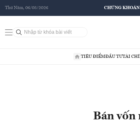
Thứ Năm, 06/08/2026
CHỨNG KHOÁN
TIÊU ĐIỂM
ĐẦU TƯ
TÀI CH
Bán vốn 