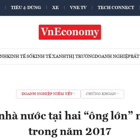
TIÊU & DÙNG
XE
VNE TV
TECH CONNECT
ÍNH
KINH TẾ SỐ
KINH TẾ XANH
THỊ TRƯỜNG
DOANH NGHIỆP
BẤT
DOANH NGHIỆP NIÊM YẾT
CHỨNG KHOÁN
nhà nước tại hai “ông lớn” 
trong năm 2017