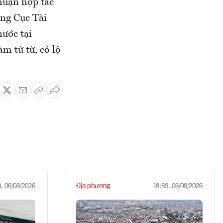
huận hợp tác
ởng Cục Tài
nước tại
m từ từ, có lộ
Địa phương
9, 06/08/2026
18:39, 06/08/2026