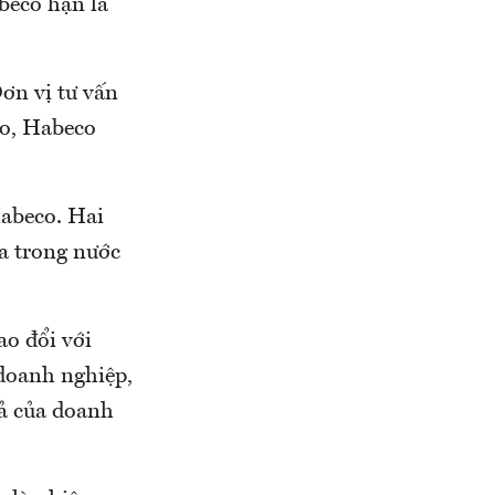
abeco hạn là
ơn vị tư vấn
co, Habeco
abeco. Hai
a trong nước
ao đổi với
doanh nghiệp,
uả của doanh