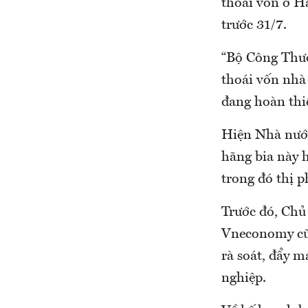
thoái vốn ở Ha
trước 31/7.
“Bộ Công Thươ
thoái vốn nhà
đang hoàn thi
Hiện Nhà nước
hãng bia này 
trong đó thị 
Trước đó, Chủ
Vneconomy cũn
rà soát, đẩy 
nghiệp.