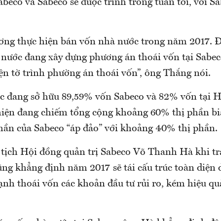
beco và Sabeco sẽ được trình trong tuần tới, với S
ng thực hiện bán vốn nhà nước trong năm 2017. Đ
 nước đang xây dựng phương án thoái vốn tại Sabe
ện tờ trình phường án thoái vốn”, ông Thắng nói.
 đang sở hữu 89,59% vốn Sabeco và 82% vốn tại H
hiện đang chiếm tổng cộng khoảng 60% thị phần bi
phần của Sabeco “áp đảo” với khoảng 40% thị phần.
 tịch Hội đồng quản trị Sabeco Võ Thanh Hà khi tr
g khẳng định năm 2017 sẽ tái cấu trúc toàn diện 
mạnh thoái vốn các khoản đầu tư rủi ro, kém hiệu q