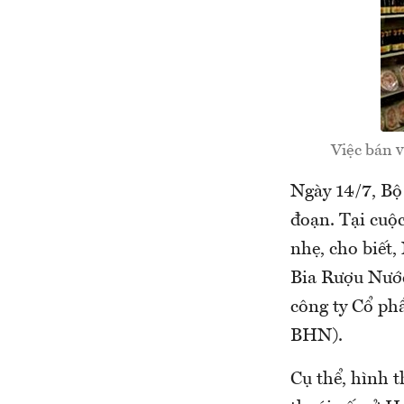
Việc bán v
Ngày 14/7, Bộ
đoạn. Tại cuộ
nhẹ, cho biết
Bia Rượu Nước
công ty Cổ ph
BHN).
Cụ thể, hình t