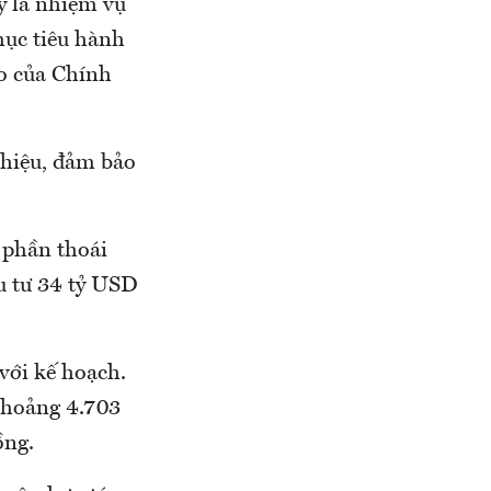
y là nhiệm vụ
mục tiêu hành
ạo của Chính
 hiệu, đảm bảo
 phần thoái
u tư 34 tỷ USD
 với kế hoạch.
khoảng 4.703
ồng.