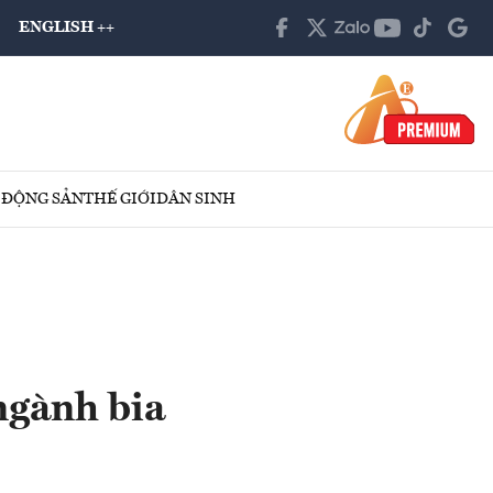
ENGLISH ++
 ĐỘNG SẢN
THẾ GIỚI
DÂN SINH
ngành bia