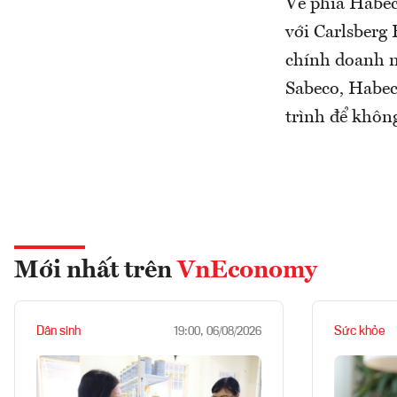
Về phía Habec
với Carlsberg
chính doanh ng
Sabeco, Habec
trình để không
Mới nhất trên
VnEconomy
Dân sinh
Sức khỏe
19:00, 06/08/2026