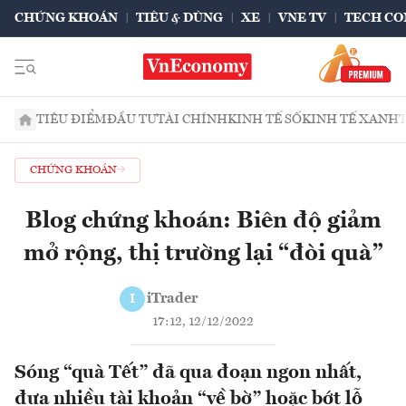
CHỨNG KHOÁN
TIÊU & DÙNG
XE
VNE TV
TECH CO
TIÊU ĐIỂM
ĐẦU TƯ
TÀI CHÍNH
KINH TẾ SỐ
KINH TẾ XANH
CHỨNG KHOÁN
Blog chứng khoán: Biên độ giảm
mở rộng, thị trường lại “đòi quà”
iTrader
I
17:12, 12/12/2022
Sóng “quà Tết” đã qua đoạn ngon nhất,
đưa nhiều tài khoản “về bờ” hoặc bớt lỗ