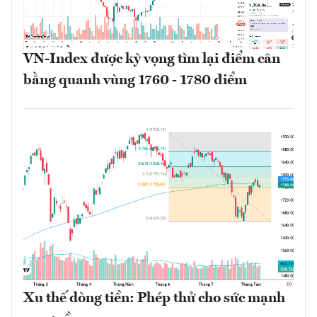
VN-Index được kỳ vọng tìm lại điểm cân
bằng quanh vùng 1760 - 1780 điểm
Xu thế dòng tiền: Phép thử cho sức mạnh