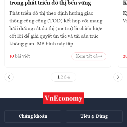
trong phát triển đô thị bền vững
K
Phát triển đô thị theo định hướng giao
K
thông công cộng (TOD) kết hợp với mạng
V
lưới đường sắt đô thị (metro) là chiến lược
cốt lõi để giải quyết ùn tắc và tái cấu trúc
không gian. Mô hình này tập...
10
bài viết
Xem tất cả
2
1
2
3
4
Chứng khoán
Tiêu & Dùng