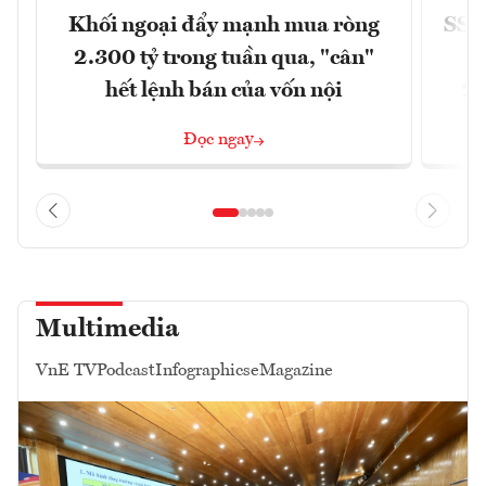
Khối ngoại đẩy mạnh mua ròng
SSI 
2.300 tỷ trong tuần qua, "cân"
hết lệnh bán của vốn nội
2/
Đọc ngay
Multimedia
VnE TV
Podcast
Infographics
eMagazine