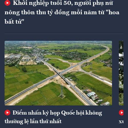
Khởi nghiệp tuổi 50, người phụ nữ
nông thôn thu tỷ đồng mỗi năm từ "hoa
bất tử"
Điểm nhấn kỳ họp Quốc hội không
thường lệ lần thứ nhất
xuấ