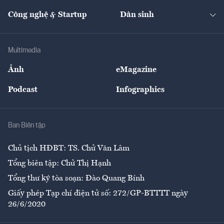
Cafe BĐS
Thị trường
Kinh doanh
Kết nối
Tạp chí kinh tế Việt Nam
eMagazine
Nhà đầu tư
Du lịch
Công nghệ & Startup
Dân sinh
Tư vấn
Nông sản
Doanh nhân
Tư vấn Tiêu & Dùng
Infographics
Hạ tầng
Sức khỏe
Khung pháp lý
Doanh nghiệp
Địa phương
Thị trường
Bảo hiểm
Multimedia
Sự kiện
Nhân lực
Ảnh
eMagazine
Đẹp +
An sinh
Podcast
Infographics
Giải trí
Y tế
Nhà
Ban Biên tập
Ẩm thực
Chủ tịch HĐBT: TS. Chử Văn Lâm
Tổng biên tập: Chử Thị Hạnh
Tổng thư ký tòa soạn: Đào Quang Bính
Giấy phép Tạp chí điện tử số: 272/GP-BTTTT ngày
26/6/2020