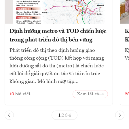
Định hướng metro và TOD chiến lược
K
trong phát triển đô thị bền vững
K
Phát triển đô thị theo định hướng giao
K
thông công cộng (TOD) kết hợp với mạng
V
lưới đường sắt đô thị (metro) là chiến lược
cốt lõi để giải quyết ùn tắc và tái cấu trúc
không gian. Mô hình này tập...
10
bài viết
Xem tất cả
2
1
2
3
4