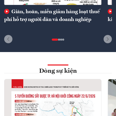
Giãn, hoãn, miễn giảm hàng loạt thuế
phí hỗ trợ người dân và doanh nghiệp
kin
Dòng sự kiện