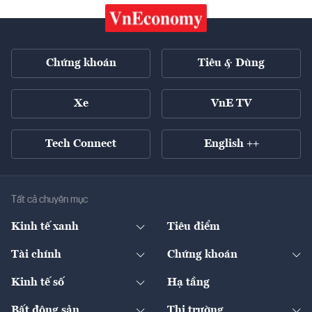
Chứng khoán
Tiêu & Dùng
Xe
VnE TV
Tech Connect
English ++
Tất cả chuyên mục
Kinh tế xanh
Tiêu điểm
Chuyển động xanh
Tài chính
Chứng khoán
Pháp lý
Ngân hàng
Doanh nghiệp niêm yết
Kinh tế số
Hạ tầng
Thương hiệu xanh
Thị trường vốn
Thị trường
Sản phẩm - Thị trường
Bất động sản
Thị trường