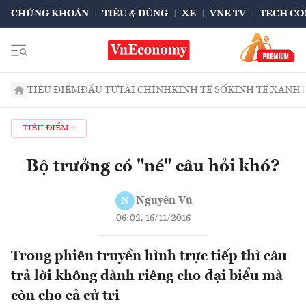
CHỨNG KHOÁN
TIÊU & DÙNG
XE
VNE TV
TECH CO
TIÊU ĐIỂM
ĐẦU TƯ
TÀI CHÍNH
KINH TẾ SỐ
KINH TẾ XANH
TIÊU ĐIỂM
Bộ trưởng có "né" câu hỏi khó?
Nguyên Vũ
N
06:02, 16/11/2016
Trong phiên truyền hình trực tiếp thì câu
trả lời không dành riêng cho đại biểu mà
còn cho cả cử tri