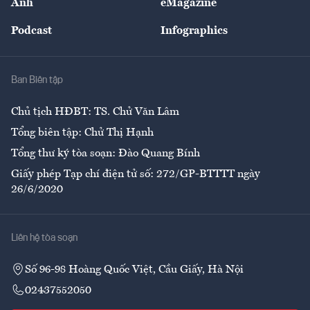
Ảnh
eMagazine
Đẹp +
An sinh
Podcast
Infographics
Giải trí
Y tế
Nhà
Ban Biên tập
Ẩm thực
Chủ tịch HĐBT: TS. Chử Văn Lâm
Tổng biên tập: Chử Thị Hạnh
Tổng thư ký tòa soạn: Đào Quang Bính
Giấy phép Tạp chí điện tử số: 272/GP-BTTTT ngày
26/6/2020
Liên hệ tòa soạn
Số 96-98 Hoàng Quốc Việt, Cầu Giấy, Hà Nội
02437552050