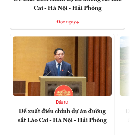
Cai - Hà Nội - Hải Phòng
Đọc ngay
Đầu tư
Đề xuất điều chỉnh dự án đường
Đồn
sắt Lào Cai - Hà Nội - Hải Phòng
3 