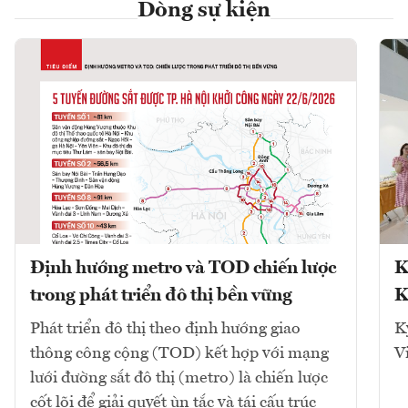
Dòng sự kiện
Định hướng metro và TOD chiến lược
K
trong phát triển đô thị bền vững
K
Phát triển đô thị theo định hướng giao
K
thông công cộng (TOD) kết hợp với mạng
V
lưới đường sắt đô thị (metro) là chiến lược
cốt lõi để giải quyết ùn tắc và tái cấu trúc