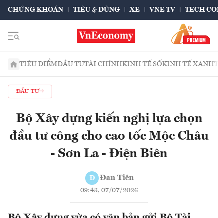
CHỨNG KHOÁN
TIÊU & DÙNG
XE
VNE TV
TECH CO
TIÊU ĐIỂM
ĐẦU TƯ
TÀI CHÍNH
KINH TẾ SỐ
KINH TẾ XANH
ĐẦU TƯ
Bộ Xây dựng kiến nghị lựa chọn
đầu tư công cho cao tốc Mộc Châu
- Sơn La - Điện Biên
Đan Tiên
Đ
09:43, 07/07/2026
Bộ Xây dựng vừa có văn bản gửi Bộ Tài