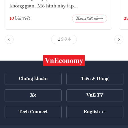
không gian. Mô hình này tập...
10
bài viết
Xem tất cả
2
1
2
3
4
Chứng khoán
Tiêu & Dùng
Xe
VnE TV
Tech Connect
English ++