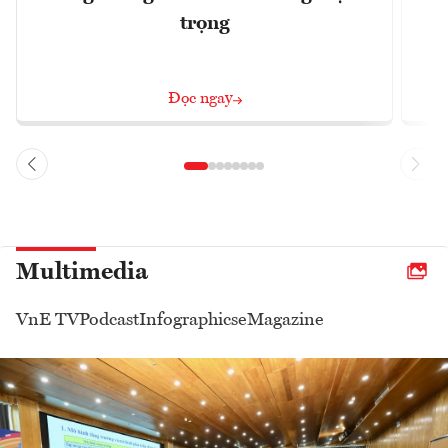
trọng
t
Đọc ngay
Multimedia
VnE TV
Podcast
Infographics
eMagazine