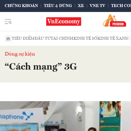
CHỨNG KHOÁN
TIÊU & DÙNG
XE
VNE TV
TECH CO
TIÊU ĐIỂM
ĐẦU TƯ
TÀI CHÍNH
KINH TẾ SỐ
KINH TẾ XANH
Dòng sự kiện
“Cách mạng” 3G