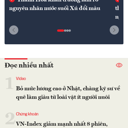
Thanh Hóa khẩn trương làm rõ
Gi
nguyên nhân nước suối Xú đổi màu
thuế
nghi
Đọc nhiều nhất
1
Video
Bỏ mức lương cao ở Nhật, chàng kỹ sư về
quê làm giàu từ loài vật ít người nuôi
2
Chứng khoán
VN-Index giảm mạnh nhất 8 phiên,