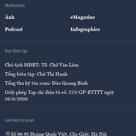
Địa phương
Thị trường
Bảo hiểm
Multimedia
Sự kiện
Nhân lực
Ảnh
eMagazine
Đẹp +
An sinh
Podcast
Infographics
Giải trí
Y tế
Nhà
Ban Biên tập
Ẩm thực
Chủ tịch HĐBT: TS. Chử Văn Lâm
Tổng biên tập: Chử Thị Hạnh
Tổng thư ký tòa soạn: Đào Quang Bính
Giấy phép Tạp chí điện tử số: 272/GP-BTTTT ngày
26/6/2020
Liên hệ tòa soạn
Số 96-98 Hoàng Quốc Việt, Cầu Giấy, Hà Nội