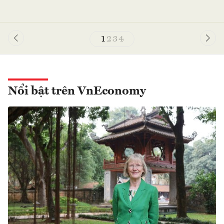
1
2
3
4
Nổi bật trên VnEconomy