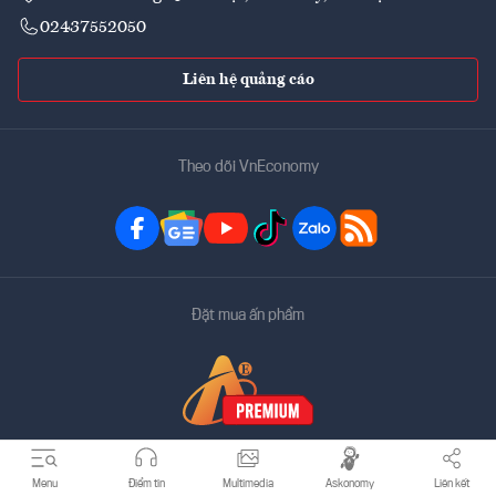
02437552050
Liên hệ quảng cáo
Theo dõi VnEconomy
Đặt mua ấn phẩm
Menu
Điểm tin
Multimedia
Askonomy
Liên kết