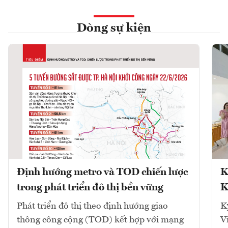
Dòng sự kiện
Định hướng metro và TOD chiến lược
K
trong phát triển đô thị bền vững
K
Phát triển đô thị theo định hướng giao
K
thông công cộng (TOD) kết hợp với mạng
V