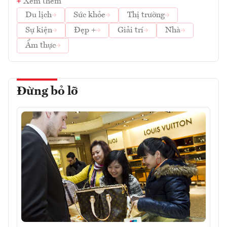
Xem thêm
Du lịch
Sức khỏe
Thị trường
Sự kiện
Đẹp +
Giải trí
Nhà
Ẩm thực
Đừng bỏ lỡ