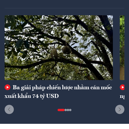
Ba giải pháp chiến lược nhằm cán mốc
xuất khẩu 74 tỷ USD
ngu