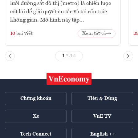
lưới đường sắt đô thị (metro) là chiến lược
cốt lõi để giải quyết ùn tắc và tái cấu trúc
không gian. Mô hình này tập...
10
bài viết
Xem tất cả
2
1
2
3
4
Chứng khoán
Tiêu & Dùng
Xe
VnE TV
Tech Connect
English ++