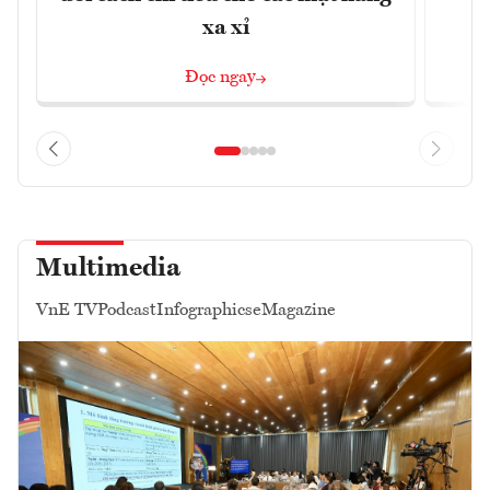
xa xỉ
Đọc ngay
Multimedia
VnE TV
Podcast
Infographics
eMagazine