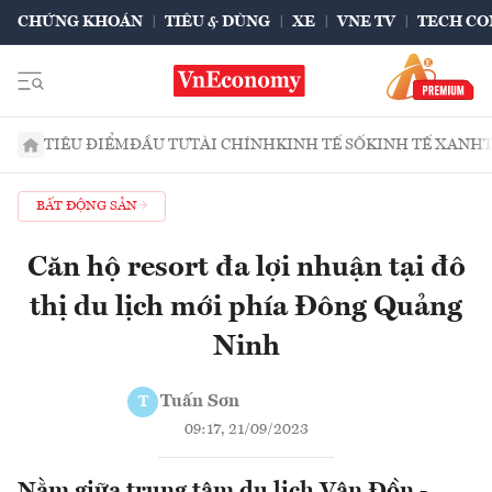
CHỨNG KHOÁN
TIÊU & DÙNG
XE
VNE TV
TECH CO
TIÊU ĐIỂM
ĐẦU TƯ
TÀI CHÍNH
KINH TẾ SỐ
KINH TẾ XANH
BẤT ĐỘNG SẢN
Căn hộ resort đa lợi nhuận tại đô
thị du lịch mới phía Đông Quảng
Ninh
Tuấn Sơn
T
09:17, 21/09/2023
Nằm giữa trung tâm du lịch Vân Đồn -