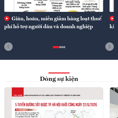
Giãn, hoãn, miễn giảm hàng loạt thuế
phí hỗ trợ người dân và doanh nghiệp
kin
Dòng sự kiện