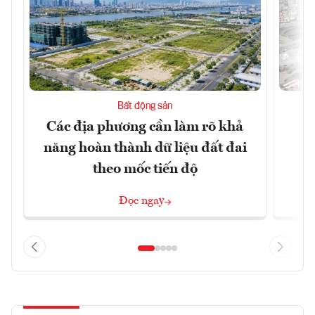
Bất động sản
Các địa phương cần làm rõ khả
Q
năng hoàn thành dữ liệu đất đai
h
theo mốc tiến độ
Đọc ngay