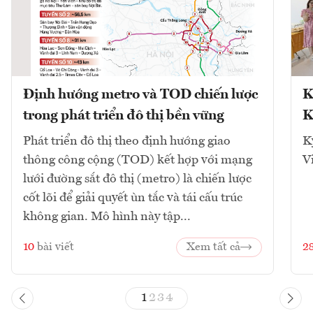
Định hướng metro và TOD chiến lược
K
trong phát triển đô thị bền vững
K
Phát triển đô thị theo định hướng giao
K
thông công cộng (TOD) kết hợp với mạng
V
lưới đường sắt đô thị (metro) là chiến lược
cốt lõi để giải quyết ùn tắc và tái cấu trúc
không gian. Mô hình này tập...
10
bài viết
Xem tất cả
2
1
2
3
4