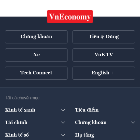
Chứng khoán
Tiêu & Dùng
Xe
VnE TV
Tech Connect
English ++
Tất cả chuyên mục
Kinh tế xanh
Tiêu điểm
Chuyển động xanh
Tài chính
Chứng khoán
Pháp lý
Ngân hàng
Doanh nghiệp niêm yết
Kinh tế số
Hạ tầng