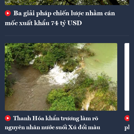
Ba giải pháp chiến lược nhằm cán
mốc xuất khẩu 74 tỷ USD
Thanh Hóa khẩn trương làm rõ
nguyên nhân nước suối Xú đổi màu
phí