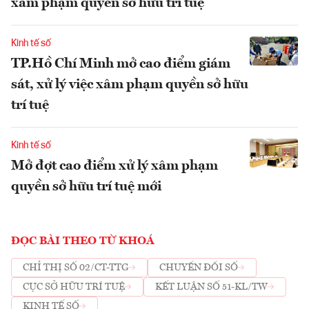
xâm phạm quyền sở hữu trí tuệ
Kinh tế số
TP.Hồ Chí Minh mở cao điểm giám
sát, xử lý việc xâm phạm quyền sở hữu
trí tuệ
Kinh tế số
Mở đợt cao điểm xử lý xâm phạm
quyền sở hữu trí tuệ mới
ĐỌC BÀI THEO TỪ KHOÁ
CHỈ THỊ SỐ 02/CT-TTG
CHUYỂN ĐỔI SỐ
CỤC SỞ HỮU TRÍ TUỆ
KẾT LUẬN SỐ 51-KL/TW
KINH TẾ SỐ