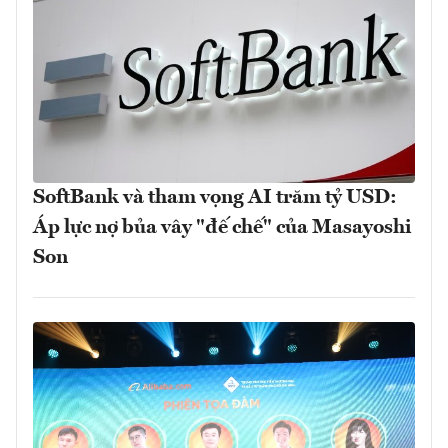
SoftBank và tham vọng AI trăm tỷ USD:
Áp lực nợ bủa vây "đế chế" của Masayoshi
Son