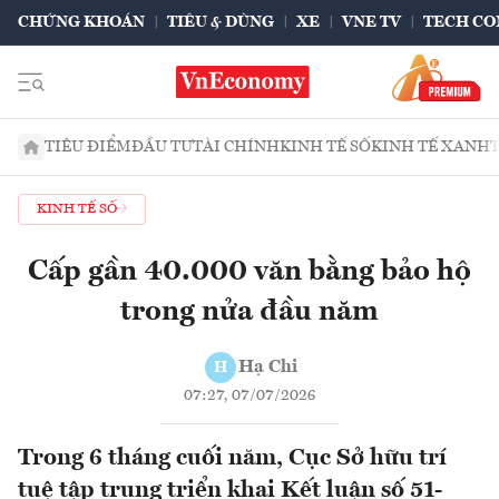
CHỨNG KHOÁN
TIÊU & DÙNG
XE
VNE TV
TECH CO
TIÊU ĐIỂM
ĐẦU TƯ
TÀI CHÍNH
KINH TẾ SỐ
KINH TẾ XANH
KINH TẾ SỐ
Cấp gần 40.000 văn bằng bảo hộ
trong nửa đầu năm
Hạ Chi
H
07:27, 07/07/2026
Trong 6 tháng cuối năm, Cục Sở hữu trí
tuệ tập trung triển khai Kết luận số 51-