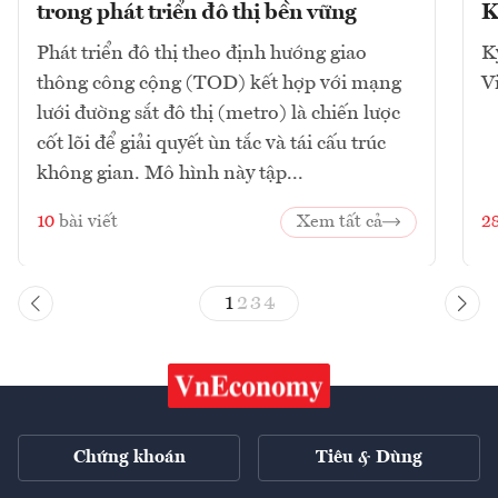
trong phát triển đô thị bền vững
K
Phát triển đô thị theo định hướng giao
K
thông công cộng (TOD) kết hợp với mạng
V
lưới đường sắt đô thị (metro) là chiến lược
cốt lõi để giải quyết ùn tắc và tái cấu trúc
không gian. Mô hình này tập...
10
bài viết
Xem tất cả
2
1
2
3
4
Chứng khoán
Tiêu & Dùng