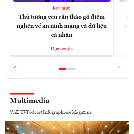
Kinh tế số
Thủ tướng yêu cầu tháo gỡ điểm
Ho
nghẽn về an ninh mạng và dữ liệu
với
cá nhân
Đọc ngay
Multimedia
VnE TV
Podcast
Infographics
eMagazine