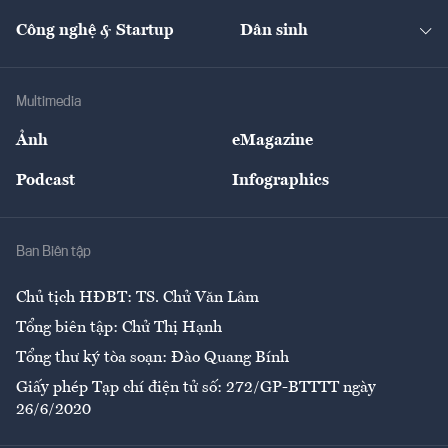
Cafe BĐS
Thị trường
Kinh doanh
Kết nối
Tạp chí kinh tế Việt Nam
eMagazine
Nhà đầu tư
Du lịch
Công nghệ & Startup
Dân sinh
Tư vấn
Nông sản
Doanh nhân
Tư vấn Tiêu & Dùng
Infographics
Hạ tầng
Sức khỏe
Khung pháp lý
Doanh nghiệp
Địa phương
Thị trường
Bảo hiểm
Multimedia
Sự kiện
Nhân lực
Ảnh
eMagazine
Đẹp +
An sinh
Podcast
Infographics
Giải trí
Y tế
Nhà
Ban Biên tập
Ẩm thực
Chủ tịch HĐBT: TS. Chử Văn Lâm
Tổng biên tập: Chử Thị Hạnh
Tổng thư ký tòa soạn: Đào Quang Bính
Giấy phép Tạp chí điện tử số: 272/GP-BTTTT ngày
26/6/2020