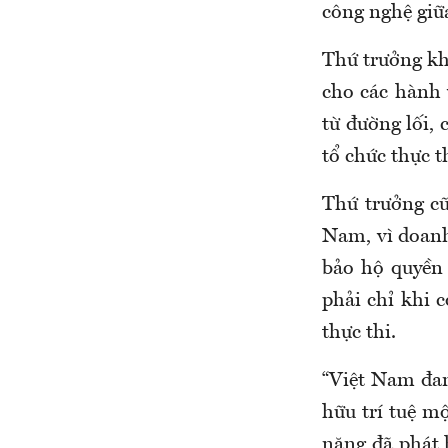
công nghệ giữ
Thứ trưởng kh
cho các hành 
từ đường lối,
tổ chức thực t
Thứ trưởng cũ
Nam, vì doanh
bảo hộ quyền 
phải chỉ khi 
thực thi.
“Việt Nam đan
hữu trí tuệ m
năng đã phát h