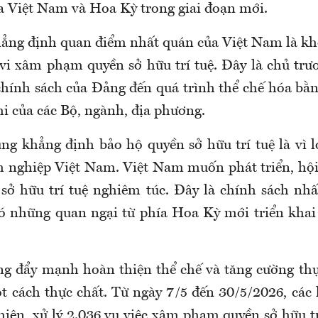
a Việt Nam và Hoa Kỳ trong giai đoạn mới.
ẳng định quan điểm nhất quán của Việt Nam là k
vi xâm phạm quyền sở hữu trí tuệ. Đây là chủ trư
 chính sách của Đảng đến quá trình thể chế hóa bằn
hi của các Bộ, ngành, địa phương.
ng khẳng định bảo hộ quyền sở hữu trí tuệ là vì lợ
 nghiệp Việt Nam. Việt Nam muốn phát triển, hội
sở hữu trí tuệ nghiêm túc. Đây là chính sách nh
có những quan ngại từ phía Hoa Kỳ mới triển khai
g đẩy mạnh hoàn thiện thể chế và tăng cường thự
ột cách thực chất. Từ ngày 7/5 đến 30/5/2026, các 
iện, xử lý 2.036 vụ việc xâm phạm quyền sở hữu tr