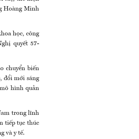
ởng Hoàng Minh
 khoa học, công
ghị quyết 57-
o chuyển biến
, đổi mới sáng
i mô hình quản
Nam trong lĩnh
 tiếp tục thúc
 và y tế.