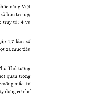
chức năng Việt
ở hữu trí tuệ;
 truy tố; 4 vụ
ấp 4,7 lần; số
ượt xa mục tiêu
 Phó Thủ tướng
ợt quan trọng
 vướng mắc, từ
xây dựng cơ chế