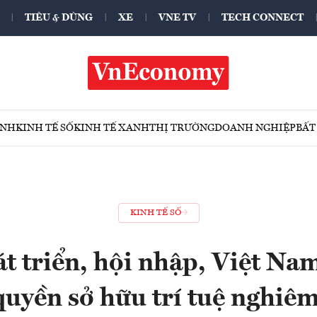
TIÊU & DÙNG
XE
VNE TV
TECH CONNECT
ÍNH
KINH TẾ SỐ
KINH TẾ XANH
THỊ TRƯỜNG
DOANH NGHIỆP
BẤT
KINH TẾ SỐ
 triển, hội nhập, Việt Na
quyền sở hữu trí tuệ nghiêm