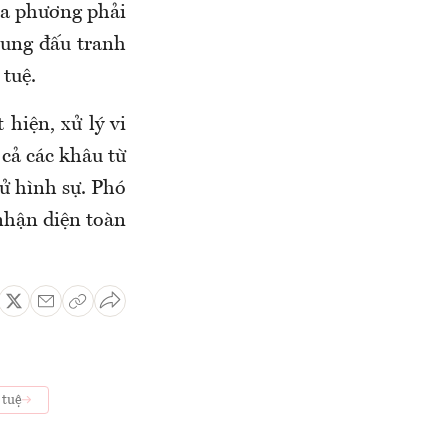
địa phương phải
trung đấu tranh
 tuệ.
hiện, xử lý vi
 cả các khâu từ
xử hình sự. Phó
nhận diện toàn
 tuệ