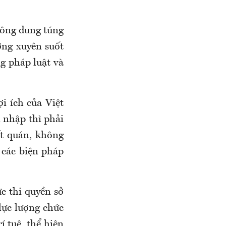
hông dung túng
ơng xuyên suốt
g pháp luật và
i ích của Việt
 nhập thì phải
ất quán, không
 các biện pháp
c thi quyền sở
lực lượng chức
í tuệ, thể hiện