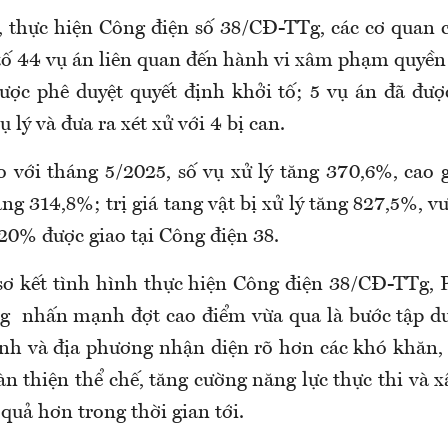
, thực hiện Công điện số 38/CĐ-TTg, các cơ quan 
ố 44 vụ án liên quan đến hành vi xâm phạm quyền s
ược phê duyệt quyết định khởi tố; 5 vụ án đã được
 lý và đưa ra xét xử với 4 bị can.
o với tháng 5/2025, số vụ xử lý tăng 370,6%, cao g
ăng 314,8%; trị giá tang vật bị xử lý tăng 827,5%, v
 20% được giao tại Công điện 38.
sơ kết tình hình thực hiện Công điện 38/CĐ-TTg,
 nhấn mạnh đợt cao điểm vừa qua là bước tập dư
ành và địa phương nhận diện rõ hơn các khó khăn,
àn thiện thể chế, tăng cường năng lực thực thi và 
quả hơn trong thời gian tới.