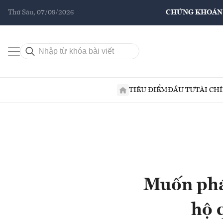
Thứ Sáu, 07/08/2026
CHỨNG KHOÁN
TIÊU ĐIỂM
ĐẦU TƯ
TÀI CH
Muốn phát
hộ 