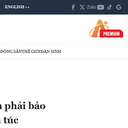
ENGLISH ++
 ĐỘNG SẢN
THẾ GIỚI
DÂN SINH
m phải bảo
 túc