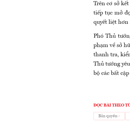
Trên cơ sở kết
tiếp tục mở đợ
quyết liệt hơn
Phó Thủ tướng
phạm về sở hữu
thanh tra, kiể
Thủ tướng yêu
bộ các bất cập
ĐỌC BÀI THEO T
Bản quyền