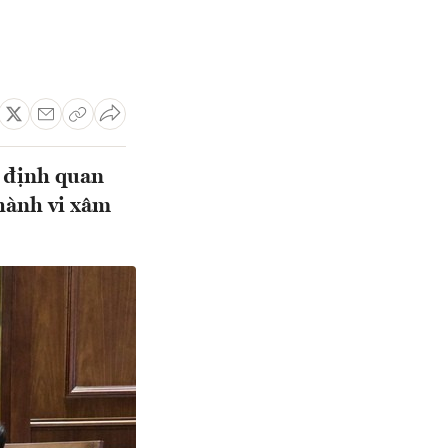
 định quan
hành vi xâm