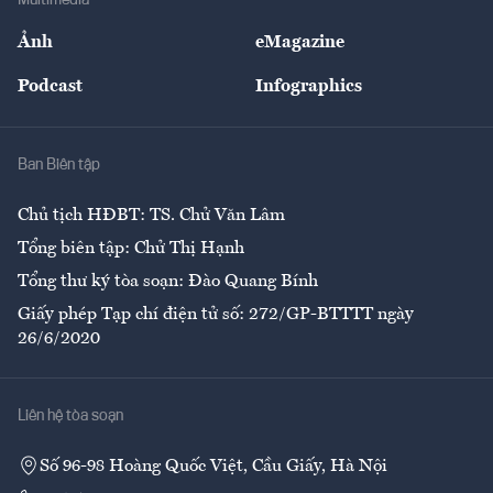
Multimedia
Sự kiện
Nhân lực
Ảnh
eMagazine
Đẹp +
An sinh
Podcast
Infographics
Giải trí
Y tế
Nhà
Ban Biên tập
Ẩm thực
Chủ tịch HĐBT: TS. Chử Văn Lâm
Tổng biên tập: Chử Thị Hạnh
Tổng thư ký tòa soạn: Đào Quang Bính
Giấy phép Tạp chí điện tử số: 272/GP-BTTTT ngày
26/6/2020
Liên hệ tòa soạn
Số 96-98 Hoàng Quốc Việt, Cầu Giấy, Hà Nội