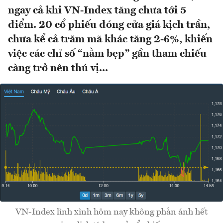
ngay cả khi VN-Index tăng chưa tới 5
điểm. 20 cổ phiếu đóng cửa giá kịch trần,
chưa kể cả trăm mã khác tăng 2-6%, khiến
việc các chỉ số “nằm bẹp” gần tham chiếu
càng trở nên thú vị...
VN-Index lình xình hôm nay không phản ánh hết