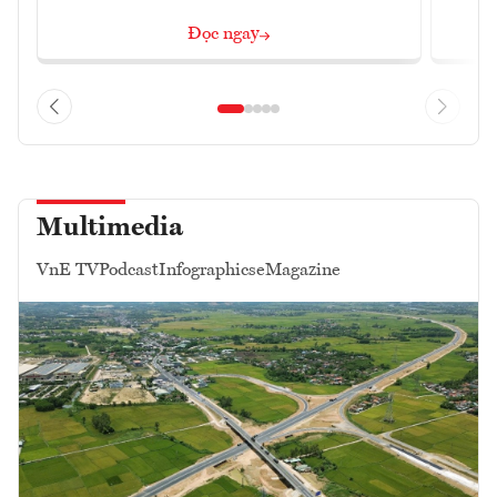
Đọc ngay
Multimedia
VnE TV
Podcast
Infographics
eMagazine