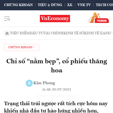
CHỨNG KHOÁN
TIÊU & DÙNG
XE
VNE TV
TECH CO
TIÊU ĐIỂM
ĐẦU TƯ
TÀI CHÍNH
KINH TẾ SỐ
KINH TẾ XANH
CHỨNG KHOÁN
Chỉ số “nằm bẹp”, cổ phiếu thăng
hoa
Kim Phong
K
15:49, 08/07/2022
Trạng thái trái ngược rất tích cực hôm nay
khiến nhà đầu tư hào hứng nhiều hơn,