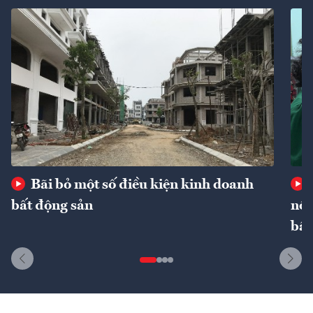
Bãi bỏ một số điều kiện kinh doanh
bất động sản
nôn
bất