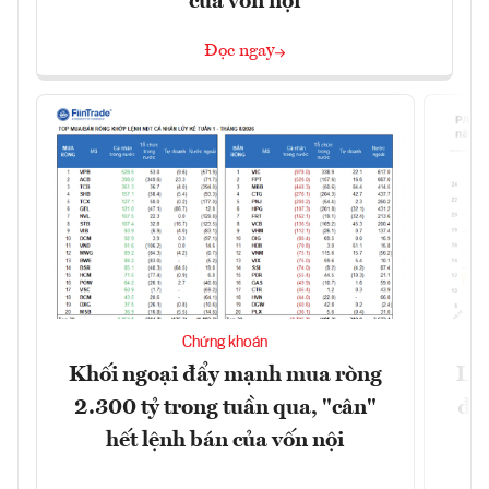
của vốn nội
Đọc ngay
Chứng khoán
Khối ngoại đẩy mạnh mua ròng
Lợ
2.300 tỷ trong tuần qua, "cân"
đị
hết lệnh bán của vốn nội