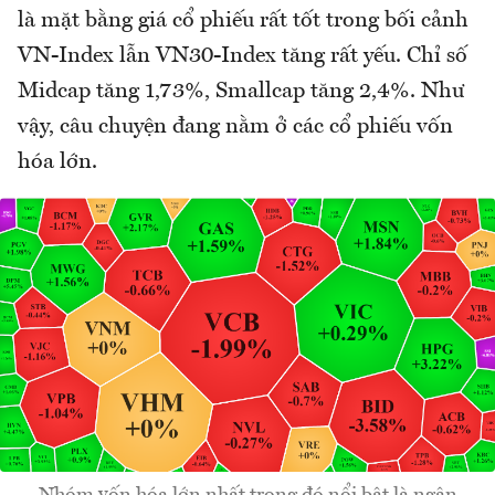
là mặt bằng giá cổ phiếu rất tốt trong bối cảnh
VN-Index lẫn VN30-Index tăng rất yếu. Chỉ số
Midcap tăng 1,73%, Smallcap tăng 2,4%. Như
vậy, câu chuyện đang nằm ở các cổ phiếu vốn
hóa lớn.
Nhóm vốn hóa lớn nhất trong đó nổi bật là ngân