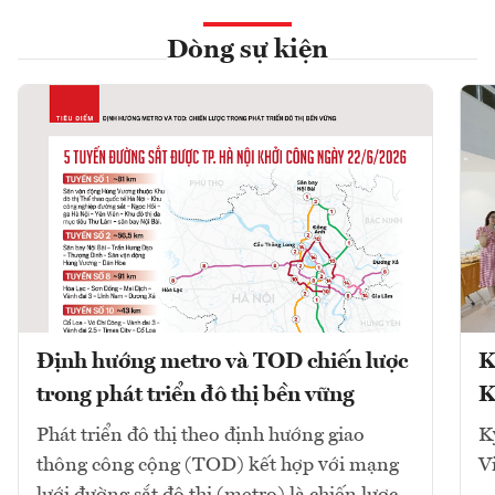
Dòng sự kiện
Định hướng metro và TOD chiến lược
K
trong phát triển đô thị bền vững
K
Phát triển đô thị theo định hướng giao
K
thông công cộng (TOD) kết hợp với mạng
V