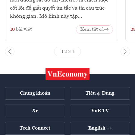
lưới đường sắt đô thị (metro) là chiến lược
cốt lõi để giải quyết ùn tắc và tái cấu trúc
không gian. Mô hình này tập...
10
bài viết
Xem tất cả
2
1
2
3
4
Chứng khoán
Tiêu & Dùng
Xe
VnE TV
Tech Connect
English ++