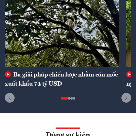
Ba giải pháp chiến lược nhằm cán mốc
xuất khẩu 74 tỷ USD
ngu
Dòng sự kiện