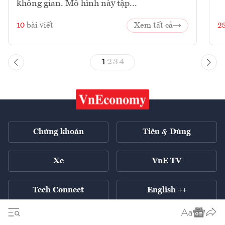
không gian. Mô hình này tập...
10
bài viết
Xem tất cả
2
1
2
3
4
Chứng khoán
Tiêu & Dùng
Xe
VnE TV
Tech Connect
English ++