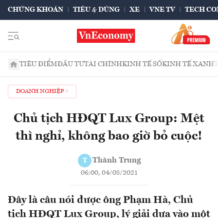
CHỨNG KHOÁN
TIÊU & DÙNG
XE
VNE TV
TECH CO
TIÊU ĐIỂM
ĐẦU TƯ
TÀI CHÍNH
KINH TẾ SỐ
KINH TẾ XANH
DOANH NGHIỆP
Chủ tịch HĐQT Lux Group: Mệt
thì nghỉ, không bao giờ bỏ cuộc!
Thành Trung
T
06:00, 04/08/2021
Đây là câu nói được ông Phạm Hà, Chủ
tịch HĐQT Lux Group, lý giải dựa vào một