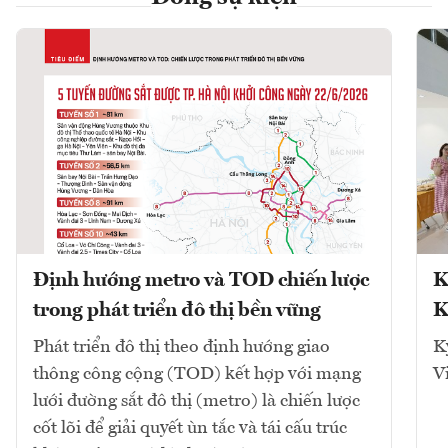
Định hướng metro và TOD chiến lược
K
trong phát triển đô thị bền vững
K
Phát triển đô thị theo định hướng giao
K
thông công cộng (TOD) kết hợp với mạng
V
lưới đường sắt đô thị (metro) là chiến lược
cốt lõi để giải quyết ùn tắc và tái cấu trúc