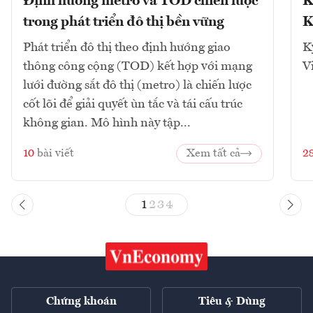
Định hướng metro và TOD chiến lược
K
trong phát triển đô thị bền vững
K
Phát triển đô thị theo định hướng giao
K
thông công cộng (TOD) kết hợp với mạng
V
lưới đường sắt đô thị (metro) là chiến lược
cốt lõi để giải quyết ùn tắc và tái cấu trúc
không gian. Mô hình này tập...
10
bài viết
Xem tất cả
2
1
2
3
4
Chứng khoán
Tiêu & Dùng