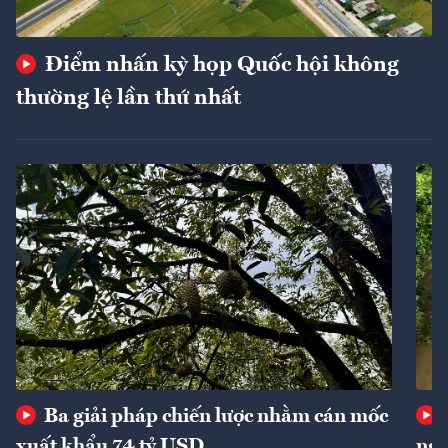
Điểm nhấn kỳ họp Quốc hội không
thường lệ lần thứ nhất
Ba giải pháp chiến lược nhằm cán mốc
xuất khẩu 74 tỷ USD
ngu