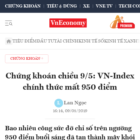
CHỨNG KHOÁN
TIÊU & DÙNG
XE
VNE TV
TECH CO
TIÊU ĐIỂM
ĐẦU TƯ
TÀI CHÍNH
KINH TẾ SỐ
KINH TẾ XANH
CHỨNG KHOÁN
Chứng khoán chiều 9/5: VN-Index
chính thức mất 950 điểm
Lan Ngọc
L
16:14, 09/05/2019
Bao nhiêu công sức đỡ chỉ số trên ngưỡng
950 điểm buổi sáng đã tan thành mây khói