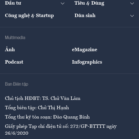
Đầu tư
Tiêu & Dùng
Quản trị số
Cafe BĐS
Thị trường
Kinh doanh
Kết nối
Tạp chí kinh tế Việt Nam
eMagazine
Nhà đầu tư
Du lịch
Công nghệ & Startup
Dân sinh
Tư vấn
Nông sản
Doanh nhân
Tư vấn Tiêu & Dùng
Infographics
Hạ tầng
Sức khỏe
Khung pháp lý
Doanh nghiệp
Địa phương
Thị trường
Bảo hiểm
Multimedia
Sự kiện
Nhân lực
Ảnh
eMagazine
Đẹp +
An sinh
Podcast
Infographics
Giải trí
Y tế
Nhà
Ban Biên tập
Ẩm thực
Chủ tịch HĐBT: TS. Chử Văn Lâm
Tổng biên tập: Chử Thị Hạnh
Tổng thư ký tòa soạn: Đào Quang Bính
Giấy phép Tạp chí điện tử số: 272/GP-BTTTT ngày
26/6/2020