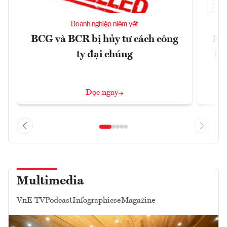
Doanh nghiệp niêm yết
BCG và BCR bị hủy tư cách công
Kh
ty đại chúng
ba
Đọc ngay
Multimedia
VnE TV
Podcast
Infographics
eMagazine