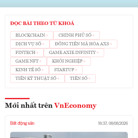
ĐỌC BÀI THEO TỪ KHOÁ
BLOCKCHAIN
CHÍNH PHỦ SỐ
DỊCH VỤ SỐ
ĐỒNG TIỀN MÃ HÓA AXS
FINTECH
GAME AXIE INFINITY
GAME NFT
KHỞI NGHIỆP
KINH TẾ SỐ
STARTUP
TIỀN KỸ THUẬT SỐ
TIỀN SỐ
Mới nhất trên
VnEconomy
Bất động sản
18:37, 08/08/2026