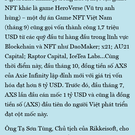
NFT khác là game HeroVerse (Vũ trụ anh
hùng) – một dự án Game NFT Việt Nam
(tháng 9) cũng gọi vốn thành công 1,7 triệu
USD từ các quỹ đầu tư hàng đầu trong lĩnh vực
Blockchain và NFT như DaoMaker; x21; AU21
Capital; Raptor Capital, IceTea Labs…Cùng
thời điểm này, đầu tháng 10, đồng tiền số AXS
của Axie Infinity lập đỉnh mới với giá trị vốn
hóa đạt hơn 8 tỷ USD. Trước đó, đầu tháng 7,
AXS lần đầu cán mốc 1 tỷ USD và cũng là đồng
tiền số (AXS) đầu tiên do người Việt phát triển
đạt cột mốc này.
Ông Tạ Sơn Tùng, Chủ tịch của Rikkeisoft, cho