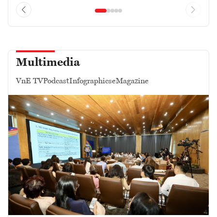
Multimedia
VnE TV
Podcast
Infographics
eMagazine