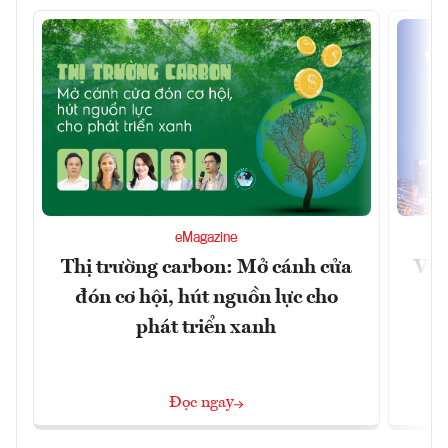
eMagazine
Thị trường carbon: Mở cánh cửa
Việ
đón cơ hội, hút nguồn lực cho
x
phát triển xanh
Đọc ngay