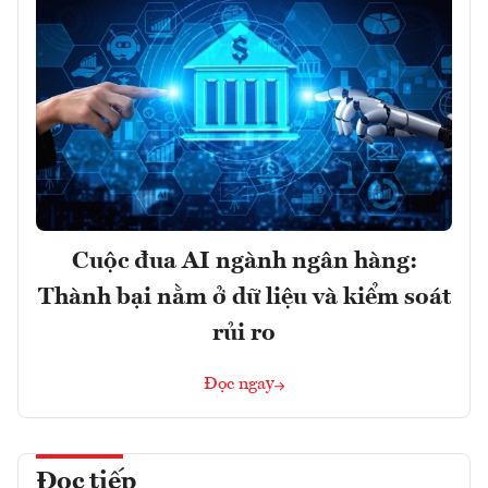
Cuộc đua AI ngành ngân hàng:
Thành bại nằm ở dữ liệu và kiểm soát
rủi ro
Đọc ngay
Đọc tiếp