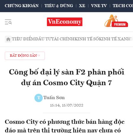
CHỨNG KHOÁN
TIÊU & DÙNG
XE
VNE TV
TECH CO
TIÊU ĐIỂM
ĐẦU TƯ
TÀI CHÍNH
KINH TẾ SỐ
KINH TẾ XANH
BẤT ĐỘNG SẢN
Công bố đại lý sàn F2 phân phối
dự án Cosmo City Quận 7
Tuấn Sơn
T
15:54, 15/07/2022
Cosmo City có phương thức bán hàng độc
đáo mà trên thị trường hiện nay chưa có