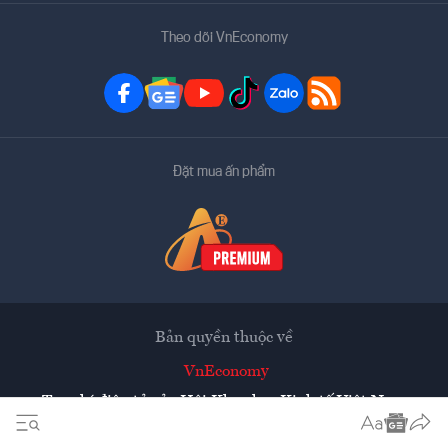
Theo dõi VnEconomy
Đặt mua ấn phẩm
Bản quyền thuộc về
VnEconomy
Tạp chí điện tử của Hội Khoa học Kinh tế Việt Nam
Mọi tin bài đăng lại từ website này phải có sự chấp thuận