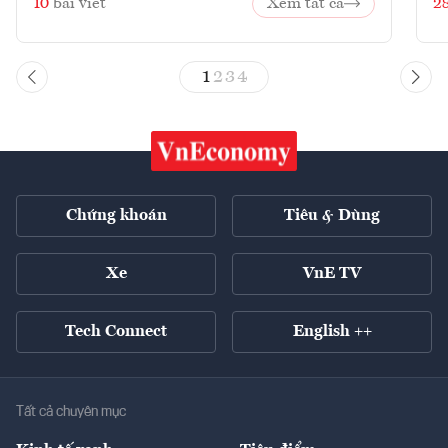
10
bài viết
Xem tất cả
2
1
2
3
4
Chứng khoán
Tiêu & Dùng
Xe
VnE TV
Tech Connect
English ++
Tất cả chuyên mục