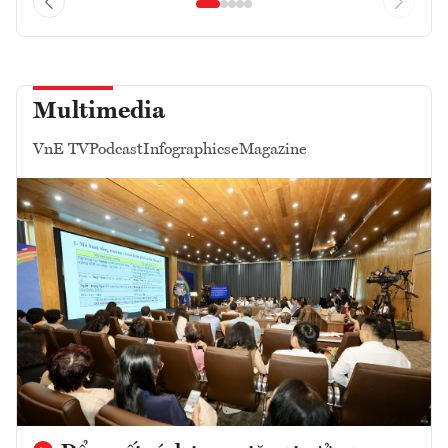
Multimedia
VnE TV
Podcast
Infographics
eMagazine