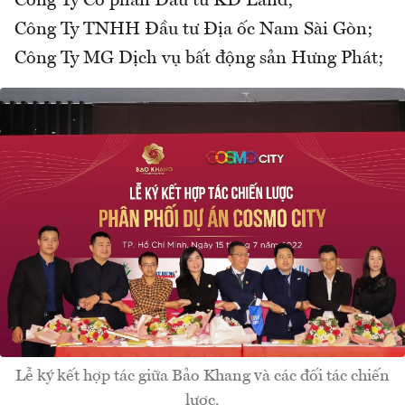
Công Ty Cổ phần Đầu tư KD Land;
Công Ty TNHH Đầu tư Địa ốc Nam Sài Gòn;
Công Ty MG Dịch vụ bất động sản Hưng Phát;
Lễ ký kết hợp tác giữa Bảo Khang và các đối tác chiến
lược.