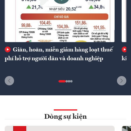
Giãn, hoãn, miễn giảm hàng loạt thuế
phí hỗ trợ người dân và doanh nghiệp
kin
Dòng sự kiện