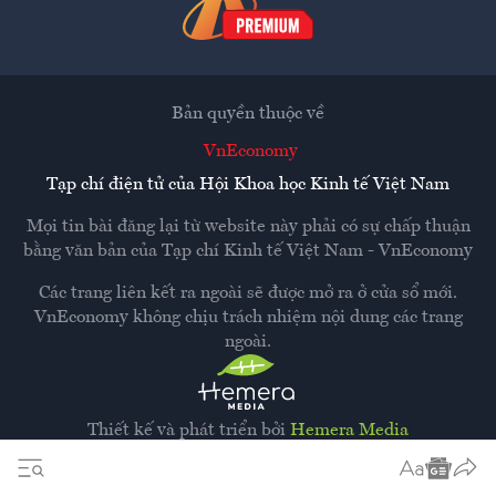
Bản quyền thuộc về
VnEconomy
Tạp chí điện tử của Hội Khoa học Kinh tế Việt Nam
Mọi tin bài đăng lại từ website này phải có sự chấp thuận
bằng văn bản của
Tạp chí Kinh tế Việt Nam - VnEconomy
Các trang liên kết ra ngoài sẽ được mở ra ở cửa sổ mới.
VnEconomy không chịu trách nhiệm nội dung các trang
ngoài.
Thiết kế và phát triển bởi
Hemera Media
Dựa trên nền tảng
Hemera AI CMS