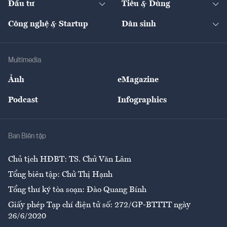
Đầu tư
Tiêu & Dùng
Quản trị số
Cafe BĐS
Thị trường
Kinh doanh
Kết nối
Tạp chí kinh tế Việt Nam
eMagazine
Nhà đầu tư
Du lịch
Công nghệ & Startup
Dân sinh
Tư vấn
Nông sản
Doanh nhân
Tư vấn Tiêu & Dùng
Infographics
Hạ tầng
Sức khỏe
Khung pháp lý
Doanh nghiệp
Địa phương
Thị trường
Bảo hiểm
Multimedia
Sự kiện
Nhân lực
Ảnh
eMagazine
Đẹp +
An sinh
Podcast
Infographics
Giải trí
Y tế
Nhà
Ban Biên tập
Ẩm thực
Chủ tịch HĐBT: TS. Chử Văn Lâm
Tổng biên tập: Chử Thị Hạnh
Tổng thư ký tòa soạn: Đào Quang Bính
Giấy phép Tạp chí điện tử số: 272/GP-BTTTT ngày
26/6/2020