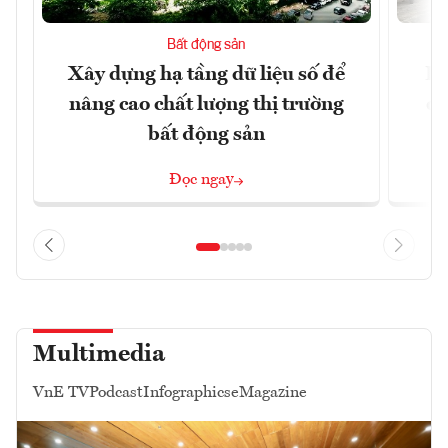
Bất động sản
Xây dựng hạ tầng dữ liệu số để
Do
nâng cao chất lượng thị trường
qu
bất động sản
Đọc ngay
Multimedia
VnE TV
Podcast
Infographics
eMagazine