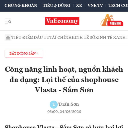
CHỨNG KHOÁN
TIÊU & DÙNG
XE
VNE TV
TECH CO
TIÊU ĐIỂM
ĐẦU TƯ
TÀI CHÍNH
KINH TẾ SỐ
KINH TẾ XANH
BẤT ĐỘNG SẢN
Công năng linh hoạt, nguồn khách
đa dạng: Lợi thế của shophouse
Vlasta - Sầm Sơn
Tuấn Sơn
T
08:00, 24/06/2026
Shophouse Vlasta - Sầm Sơn sở hữu hai lợi