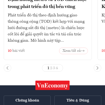
trong phát triển đô thị bền vững
K
Phát triển đô thị theo định hướng giao
K
thông công cộng (TOD) kết hợp với mạng
V
lưới đường sắt đô thị (metro) là chiến lược
cốt lõi để giải quyết ùn tắc và tái cấu trúc
không gian. Mô hình này tập...
10
bài viết
Xem tất cả
2
1
2
3
4
Chứng khoán
Tiêu & Dùng