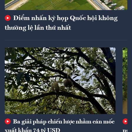
Điểm nhấn kỳ họp Quốc hội không
thường lệ lần thứ nhất
Ba giải pháp chiến lược nhằm cán mốc
xuất khẩu 74 tỷ USD
ngu