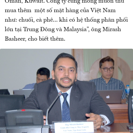
Oman, Kuwait. Công ty cũng mong muốn thu
mua thêm một số mặt hàng của Việt Nam
như: chuối, cà phê… khi có hệ thống phân phối
lớn tại Trung Đông và Malaysia”, ông Mirash
Basheer, cho biết thêm.