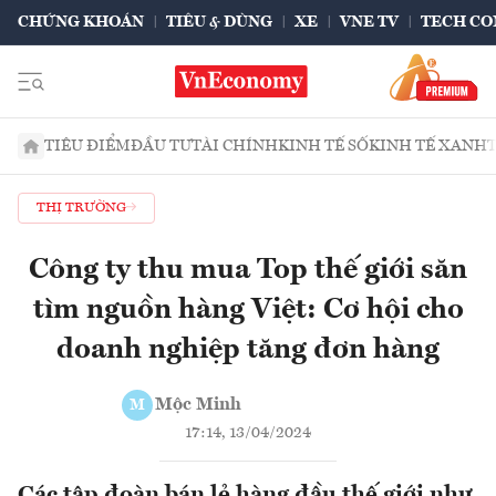
CHỨNG KHOÁN
TIÊU & DÙNG
XE
VNE TV
TECH CO
TIÊU ĐIỂM
ĐẦU TƯ
TÀI CHÍNH
KINH TẾ SỐ
KINH TẾ XANH
THỊ TRƯỜNG
Công ty thu mua Top thế giới săn
tìm nguồn hàng Việt: Cơ hội cho
doanh nghiệp tăng đơn hàng
Mộc Minh
M
17:14, 13/04/2024
Các tập đoàn bán lẻ hàng đầu thế giới như