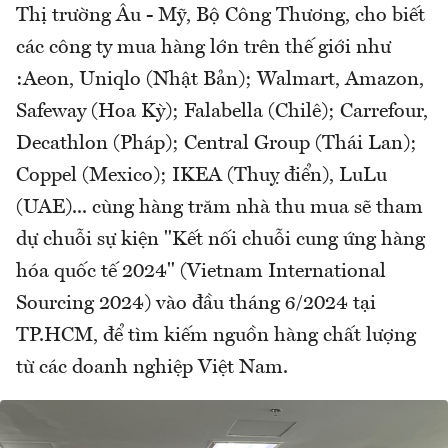
Thị trường Âu - Mỹ, Bộ Công Thương, cho biết
các công ty mua hàng lớn trên thế giới như
:Aeon, Uniqlo (Nhật Bản); Walmart, Amazon,
Safeway (Hoa Kỳ); Falabella (Chilê); Carrefour,
Decathlon (Pháp); Central Group (Thái Lan);
Coppel (Mexico); IKEA (Thuỵ điển), LuLu
(UAE)... cùng hàng trăm nhà thu mua sẽ tham
dự chuỗi sự kiện "Kết nối chuỗi cung ứng hàng
hóa quốc tế 2024" (Vietnam International
Sourcing 2024) vào đầu tháng 6/2024 tại
TP.HCM, để tìm kiếm nguồn hàng chất lượng
từ các doanh nghiệp Việt Nam.