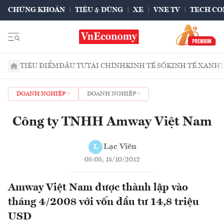
CHỨNG KHOÁN
TIÊU & DÙNG
XE
VNE TV
TECH CO
TIÊU ĐIỂM
ĐẦU TƯ
TÀI CHÍNH
KINH TẾ SỐ
KINH TẾ XANH
DOANH NGHIỆP
DOANH NGHIỆP
Công ty TNHH Amway Việt Nam
Lạc Viên
L
08:05, 15/10/2012
Amway Việt Nam được thành lập vào
tháng 4/2008 với vốn đầu tư 14,8 triệu
USD