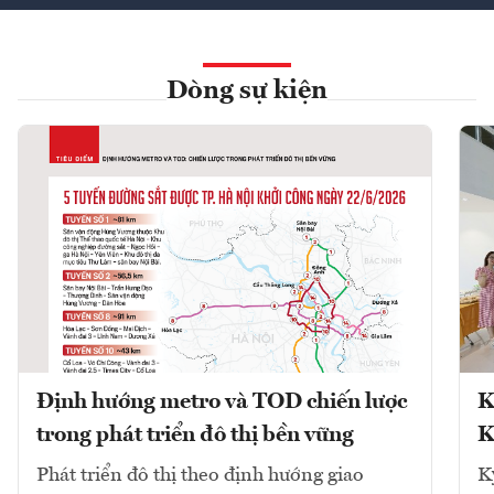
Dòng sự kiện
Định hướng metro và TOD chiến lược
K
trong phát triển đô thị bền vững
K
Phát triển đô thị theo định hướng giao
K