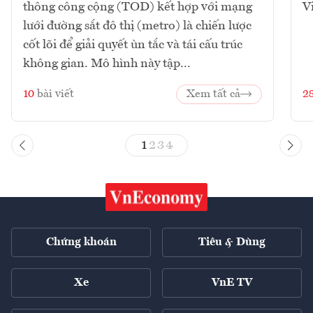
thông công cộng (TOD) kết hợp với mạng
V
lưới đường sắt đô thị (metro) là chiến lược
cốt lõi để giải quyết ùn tắc và tái cấu trúc
không gian. Mô hình này tập...
10
bài viết
Xem tất cả
2
1
2
3
4
Chứng khoán
Tiêu & Dùng
Xe
VnE TV