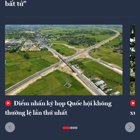
bất tử"
Điểm nhấn kỳ họp Quốc hội không
thường lệ lần thứ nhất
xuấ