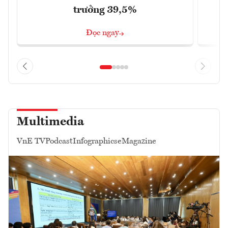
trưởng 39,5%
t
Đọc ngay
Multimedia
VnE TV
Podcast
Infographics
eMagazine