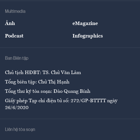
Doanh nghiệp
Địa phương
Thị trường
Bảo hiểm
Multimedia
Sự kiện
Nhân lực
Ảnh
eMagazine
Đẹp +
An sinh
Podcast
Infographics
Giải trí
Y tế
Nhà
Ban Biên tập
Ẩm thực
Chủ tịch HĐBT: TS. Chử Văn Lâm
Tổng biên tập: Chử Thị Hạnh
Tổng thư ký tòa soạn: Đào Quang Bính
Giấy phép Tạp chí điện tử số: 272/GP-BTTTT ngày
26/6/2020
Liên hệ tòa soạn