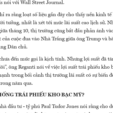
 nói với Wall Street Journal.
ỉ ra rằng loạt số liệu gần đây cho thấy nền kinh t
i tưởng, nhất là xét tới mức lãi suất cao lịch sử. 
iữa tháng 10, thị trường cũng bắt đầu phản ánh vào
t của cuộc đua vào Nhà Trắng giữa ông Trump và bà
ảng Dân chủ.
hưa đến mức gọi là kịch tính. Nhưng lợi suất đã t
õi”, ông Reganti nói về việc lợi suất trái phiếu kho
ạnh trong bối cảnh thị trường lãi suất có sự biến
trong năm qua.
HỐNG TRÁI PHIẾU KHO BẠC MỸ?
hà đầu tư - tỷ phú Paul Tudor Jones nói rằng cho d