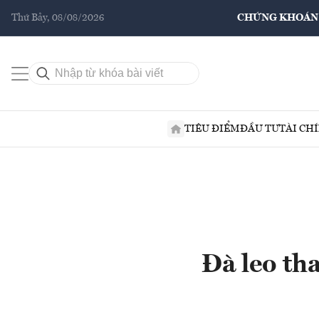
Thứ Bảy, 08/08/2026
CHỨNG KHOÁN
TIÊU ĐIỂM
ĐẦU TƯ
TÀI CH
Đà leo tha