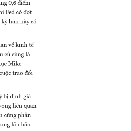
ảng 0,6 điểm
hi Fed có đợt
a kỳ hạn này có
uan về kinh tế
u cử cũng là
mục Mike
cuộc trao đổi
ỹ bị định giá
vọng liên quan
hơn cũng phản
rong lần bầu