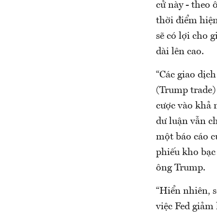
cử này - theo
thời điểm hiệ
sẽ có lợi cho g
dài lên cao.
“Các giao dịc
(Trump trade) 
cược vào khả 
dư luận vẫn ch
một báo cáo c
phiếu kho bạc
ông Trump.
“Hiển nhiên, s
việc Fed giảm 