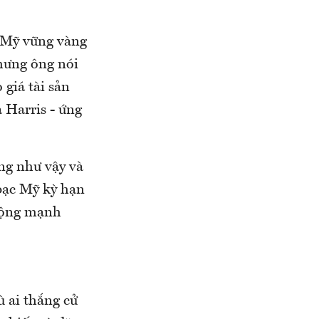
ế Mỹ vững vàng
Nhưng ông nói
 giá tài sản
 Harris - ứng
ăng như vậy và
 bạc Mỹ kỳ hạn
 động mạnh
ù ai thắng cử