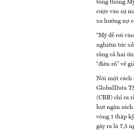
tổng thống Mỹ 
cược vào sự mấ
xu hướng nợ c
“Mỹ dễ rơi và
nghiêm túc xử 
rằng cả hai ứ
“điên rồ” về g
Nói một cách c
GlobalData TS
(CRB) chỉ ra 
hụt ngân sách
vòng 1 thập k
gây ra là 7,5 