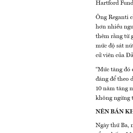
Hartford Funds
Ông Reganti ch
hơn nhiều ngườ
thêm rằng từ g
mức độ sát nú
cử viên của Đ
“Mức tăng đó c
đáng để theo d
10 năm tăng m
không ngừng 
NÊN BÁN K
Ngày thứ Ba, n