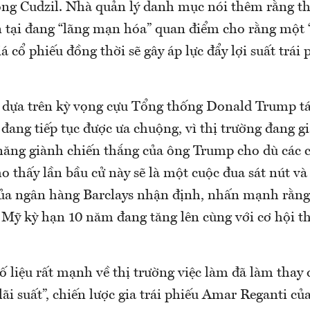
 ông Cudzil. Nhà quản lý danh mục nói thêm rằng th
n tại đang “lãng mạn hóa” quan điểm cho rằng một 
iá cổ phiếu đồng thời sẽ gây áp lực đẩy lợi suất trái
h dựa trên kỳ vọng cựu Tổng thống Donald Trump tá
đang tiếp tục được ưa chuộng, vì thị trường đang gi
năng giành chiến thắng của ông Trump cho dù các 
o thấy lần bầu cử này sẽ là một cuộc đua sát nút và
ủa ngân hàng Barclays nhận định, nhấn mạnh rằng l
 Mỹ kỳ hạn 10 năm đang tăng lên cùng với cơ hội t
ố liệu rất mạnh về thị trường việc làm đã làm thay 
lãi suất”, chiến lược gia trái phiếu Amar Reganti củ