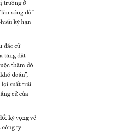
ị trường ở
“làn sóng đỏ”
 phiếu kỳ hạn
i đắc cử
a tăng đặt
cuộc thăm dò
 khó đoán”,
ợi suất trái
hắng cử của
đổi kỳ vọng về
a công ty