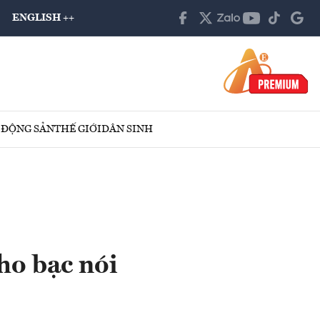
ENGLISH ++
 ĐỘNG SẢN
THẾ GIỚI
DÂN SINH
kho bạc nói