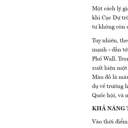
Một cách lý gi
khi Cục Dự tr
tư không còn c
Tuy nhiên, the
mạnh - dẫn tớ
Phố Wall. Tro
xuất hiện một 
Màu đỏ là màu
dụ về trường 
Quốc hội, và n
KHẢ NĂNG 
Vào thời điểm 