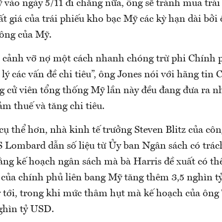
vào ngày 5/11 đi chăng nữa, ông sẽ tránh mua trái
t giá của trái phiếu kho bạc Mỹ các kỳ hạn dài bởi 
ông của Mỹ.
o cảnh vỡ nợ một cách nhanh chóng trừ phi Chính
lý các vấn đề chi tiêu”, ông Jones nói với hãng tin
ng cử viên tổng thống Mỹ lần này đều đang đưa ra n
iảm thuế và tăng chi tiêu.
ụ thể hơn, nhà kinh tế trưởng Steven Blitz của côn
 Lombard dẫn số liệu từ Ủy ban Ngân sách có trá
rằng kế hoạch ngân sách mà bà Harris đề xuất có t
 của chính phủ liên bang Mỹ tăng thêm 3,5 nghìn 
ỷ tới, trong khi mức thâm hụt mà kế hoạch của ông
nghìn tỷ USD.