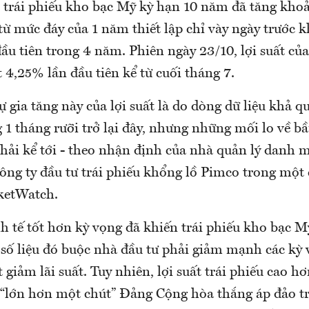
ất trái phiếu kho bạc Mỹ kỳ hạn 10 năm đã tăng kho
ừ mức đáy của 1 năm thiết lập chỉ vày ngày trước k
đầu tiên trong 4 năm. Phiên ngày 23/10, lợi suất củ
 4,25% lần đầu tiên kể từ cuối tháng 7.
 gia tăng này của lợi suất là do dòng dữ liệu khả q
1 tháng rưỡi trở lại đây, nhưng những mối lo về bầ
hải kể tới - theo nhận định của nhà quản lý danh 
ông ty đầu tư trái phiếu khổng lồ Pimco trong một 
ketWatch.
nh tế tốt hơn kỳ vọng đã khiến trái phiếu kho bạc M
 số liệu đó buộc nhà đầu tư phải giảm mạnh các kỳ 
ắt giảm lãi suất. Tuy nhiên, lợi suất trái phiếu cao 
“lớn hơn một chút” Đảng Cộng hòa thắng áp đảo t