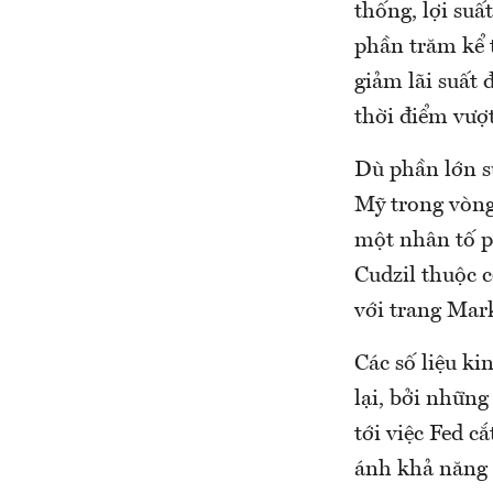
thống, lợi su
phần trăm kể t
giảm lãi suất 
thời điểm vượt
Dù phần lớn sự
Mỹ trong vòng 
một nhân tố p
Cudzil thuộc c
với trang Mar
Các số liệu ki
lại, bởi những
tới việc Fed c
ánh khả năng 