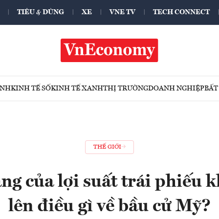
TIÊU & DÙNG
XE
VNE TV
TECH CONNECT
ÍNH
KINH TẾ SỐ
KINH TẾ XANH
THỊ TRƯỜNG
DOANH NGHIỆP
BẤT
THẾ GIỚI
ng của lợi suất trái phiếu 
lên điều gì về bầu cử Mỹ?