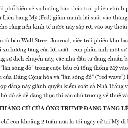
ải phổ biến về xu hướng bán tháo trái phiếu chính 
ữ Liên bang Mỹ (Fed) giảm mạnh lãi suất vào tháng
ho rằng nền kinh tế nước này sắp rơi vào suy thoái
o tờ báo Wall Street Journal, việc trái phiếu kho b
i xu hướng tăng của lợi suất - còn phản ánh một sự
ng sự dịch chuyển này, các nhà đầu tư đang chuẩn b
“làn sóng đỏ” trong cuộc bầu cử tổng thống Mỹ vào
 của Đảng Cộng hòa và “làn sóng đỏ” (“red wave”) l
hợp đảng này giành quyền kiểm soát cả Nhà Trắng v
hờ đó sẽ dễ dàng thực thi các chủ trương về thuế và 
THẮNG CỬ CỦA ÔNG TRUMP ĐANG TĂNG L
chỉ còn khoảng 2 tuần nữa là tới ngày cử tri Mỹ đi