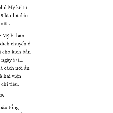
phủ Mỹ kể từ
 9 là nhà đầu
 nữa.
ạc Mỹ bị bán
 dịch chuyển ở
ị cho kịch bản
 ngày 5/11.
à cách nói ẩn
à hai viện
chi tiêu.
ÊN
 bầu tổng