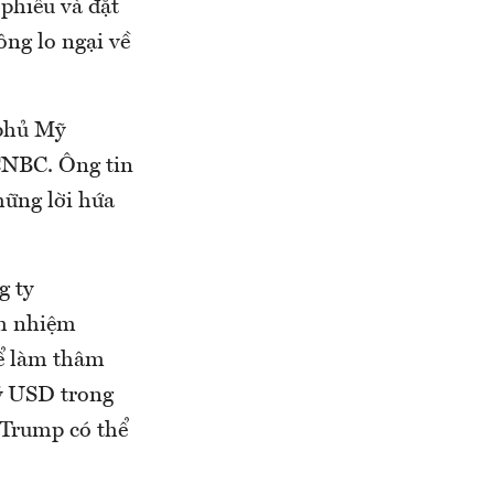
 phiếu và đặt
ông lo ngại về
 phủ Mỹ
 CNBC. Ông tin
hững lời hứa
g ty
ch nhiệm
hể làm thâm
tỷ USD trong
 Trump có thể