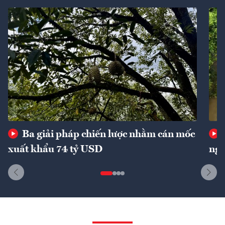
Ba giải pháp chiến lược nhằm cán mốc
xuất khẩu 74 tỷ USD
ngu