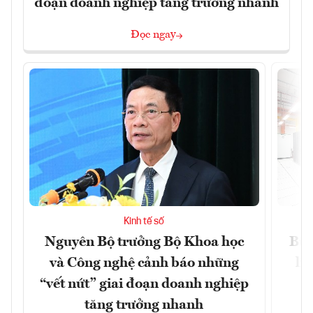
đoạn doanh nghiệp tăng trưởng nhanh
Đọc ngay
Kinh tế số
Nguyên Bộ trưởng Bộ Khoa học
Bùn
và Công nghệ cảnh báo những
li
“vết nứt” giai đoạn doanh nghiệp
tăng trưởng nhanh