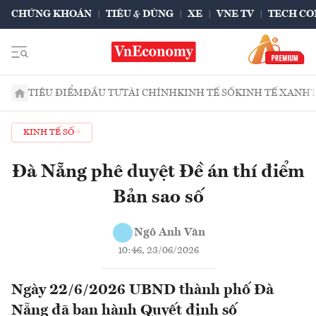
CHỨNG KHOÁN
TIÊU & DÙNG
XE
VNE TV
TECH CO
TIÊU ĐIỂM
ĐẦU TƯ
TÀI CHÍNH
KINH TẾ SỐ
KINH TẾ XANH
KINH TẾ SỐ
Đà Nẵng phê duyệt Đề án thí điểm
Bản sao số
Ngô Anh Văn
10:46, 23/06/2026
Ngày 22/6/2026 UBND thành phố Đà
Nẵng đã ban hành Quyết định số