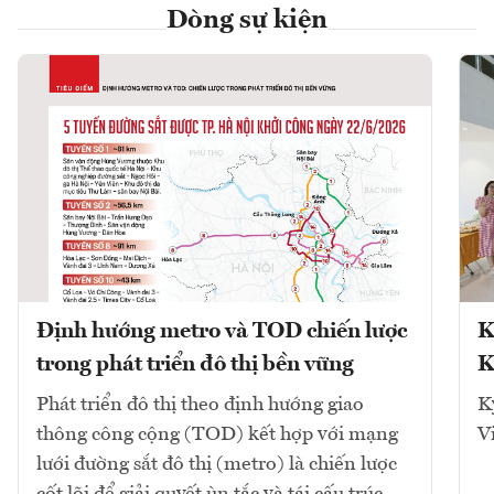
Dòng sự kiện
Định hướng metro và TOD chiến lược
K
trong phát triển đô thị bền vững
K
Phát triển đô thị theo định hướng giao
K
thông công cộng (TOD) kết hợp với mạng
V
lưới đường sắt đô thị (metro) là chiến lược