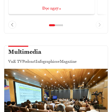
Đọc ngay
Multimedia
VnE TV
Podcast
Infographics
eMagazine