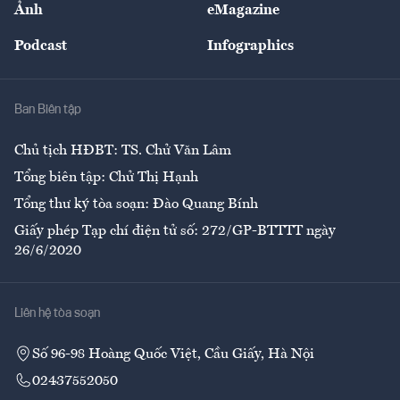
Ảnh
eMagazine
Đẹp +
An sinh
Podcast
Infographics
Giải trí
Y tế
Nhà
Ban Biên tập
Ẩm thực
Chủ tịch HĐBT: TS. Chử Văn Lâm
Tổng biên tập: Chử Thị Hạnh
Tổng thư ký tòa soạn: Đào Quang Bính
Giấy phép Tạp chí điện tử số: 272/GP-BTTTT ngày
26/6/2020
Liên hệ tòa soạn
Số 96-98 Hoàng Quốc Việt, Cầu Giấy, Hà Nội
02437552050