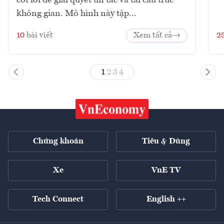
cốt lõi để giải quyết ùn tắc và tái cấu trúc
không gian. Mô hình này tập...
10
bài viết
Xem tất cả
2
1
2
3
4
Chứng khoán
Tiêu & Dùng
Xe
VnE TV
Tech Connect
English ++