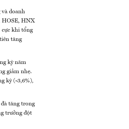
g và doanh
 sàn HOSE, HNX
 cực khi tổng
tiên tăng
cùng kỳ năm
ng giảm nhẹ.
ng kỳ (-3,6%),
 đà tăng trong
ng trưởng đột