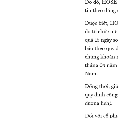
Do đó, HOSE n
tin theo đúng 
Được biết, HO
do tổ chức ni
quá 15 ngày s
báo theo quy 
chứng khoán 
tháng 03 năm 
Nam.
Đồng thời, gi
quy định công
dương lịch).
Đối với cổ ph