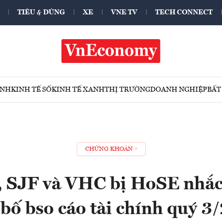
TIÊU & DÙNG
XE
VNE TV
TECH CONNECT
ÍNH
KINH TẾ SỐ
KINH TẾ XANH
THỊ TRƯỜNG
DOANH NGHIỆP
BẤT
CHỨNG KHOÁN
 SJF và VHC bị HoSE nhắ
 bố bso cáo tài chính quý 3