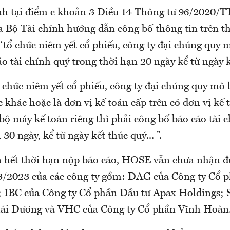
nh tại điểm c khoản 3 Điều 14 Thông tư 96/2020/
a Bộ Tài chính hướng dẫn công bố thông tin trên th
‘tổ chức niêm yết cổ phiếu, công ty đại chúng quy 
o tài chính quý trong thời hạn 20 ngày kể từ ngày kế
chức niêm yết cổ phiếu, công ty đại chúng quy mô l
 khác hoặc là đơn vị kế toán cấp trên có đơn vị kế 
bộ máy kế toán riêng thì phải công bố báo cáo tài 
30 ngày, kể từ ngày kết thúc quý... ”.
n hết thời hạn nộp báo cáo, HOSE vẫn chưa nhận đ
 3/2023 của các công ty gồm: DAG của Công ty Cổ 
 IBC của Công ty Cổ phần Đầu tư Apax Holdings;
hái Dương và VHC của Công ty Cổ phần Vĩnh Hoàn