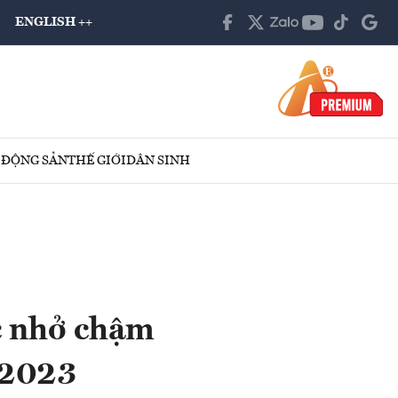
ENGLISH ++
 ĐỘNG SẢN
THẾ GIỚI
DÂN SINH
c nhở chậm
/2023