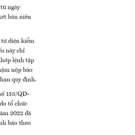
 từ ngày
xét bán niên
 từ diện kiểm
ếu này chỉ
khớp lệnh tập
chậm nộp báo
 hạn quy định.
 số 153/QĐ-
o tổ chức
 năm 2022 đã
ảnh báo theo