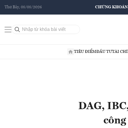
Thứ Bảy, 08/08/2026
CHỨNG KHOÁN
TIÊU ĐIỂM
ĐẦU TƯ
TÀI CH
DAG, IBC,
công