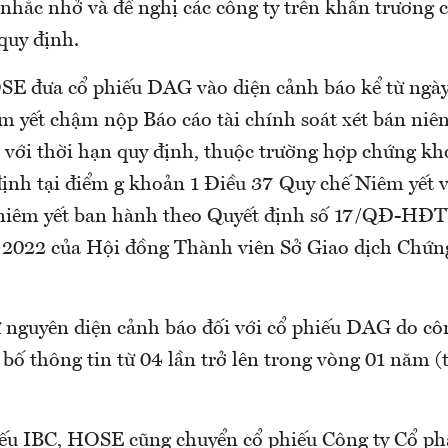
hắc nhở và đề nghị các công ty trên khẩn trương 
quy định.
SE đưa cổ phiếu DAG vào diện cảnh báo kể từ ngà
êm yết chậm nộp Báo cáo tài chính soát xét bán ni
o với thời hạn quy định, thuộc trường hợp chứng kh
định tại điểm g khoản 1 Điều 37 Quy chế Niêm yết v
niêm yết ban hành theo Quyết định số 17/QĐ-HĐT
2022 của Hội đồng Thành viên Sở Giao dịch Chứn
ữ nguyên diện cảnh báo đối với cổ phiếu DAG do cô
 bố thông tin từ 04 lần trở lên trong vòng 01 năm 
iếu IBC, HOSE cũng chuyển cổ phiếu Công ty Cổ p