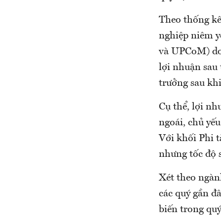
Theo thống kê
nghiệp niêm y
và UPCoM) do 
lợi nhuận sau 
trưởng sau khi
Cụ thể, lợi nh
ngoái, chủ yế
Với khối Phi t
nhưng tốc độ s
Xét theo ngành
các quý gần đâ
biến trong quý