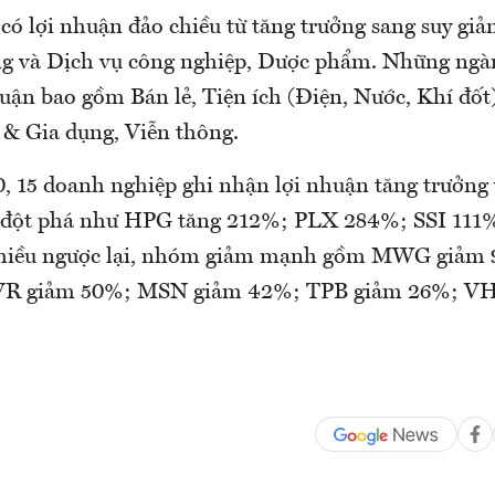
ó lợi nhuận đảo chiều từ tăng trưởng sang suy gi
g và Dịch vụ công nghiệp, Dược phẩm. Những ngàn
uận bao gồm Bán lẻ, Tiện ích (Điện, Nước, Khí đốt
& Gia dụng, Viễn thông.
15 doanh nghiệp ghi nhận lợi nhuận tăng trưởng
 đột phá như HPG tăng 212%; PLX 284%; SSI 111
hiều ngược lại, nhóm giảm mạnh gồm MWG giảm
VR giảm 50%; MSN giảm 42%; TPB giảm 26%; V