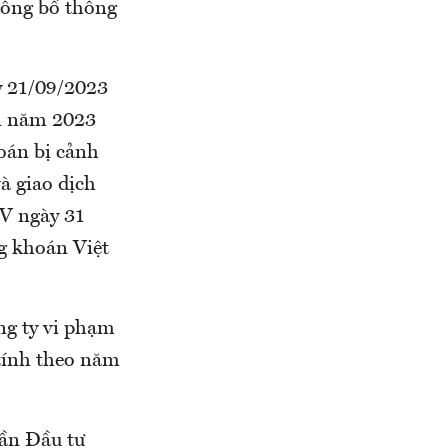
công bố thông
y 21/09/2023
ên năm 2023
oán bị cảnh
à giao dịch
V ngày 31
g khoán Việt
ng ty vi phạm
(tính theo năm
hần Đầu tư