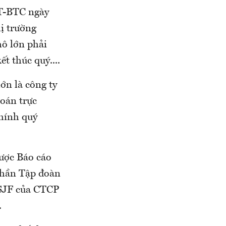
TT-BTC ngày
ị trường
mô lớn phải
t thúc quý....
ớn là công ty
toán trực
chính quý
ược Báo cáo
phần Tập đoàn
 SJF của CTCP
.