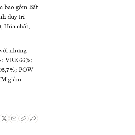
ảm bao gồm Bất
h duy trì
), Hóa chất,
 với những
%; VRE 66%;
 95,7%; POW
HM giảm