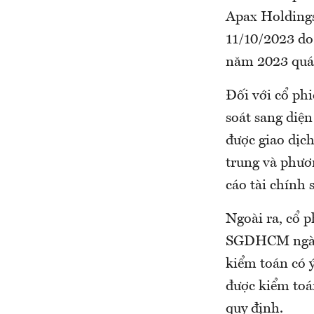
Apax Holdings
11/10/2023 do
năm 2023 quá 
Đối với cổ ph
soát sang diện
được giao dịc
trung và phươ
cáo tài chính 
Ngoài ra, cổ 
SGDHCM ngày
kiểm toán có 
được kiểm toá
quy định.