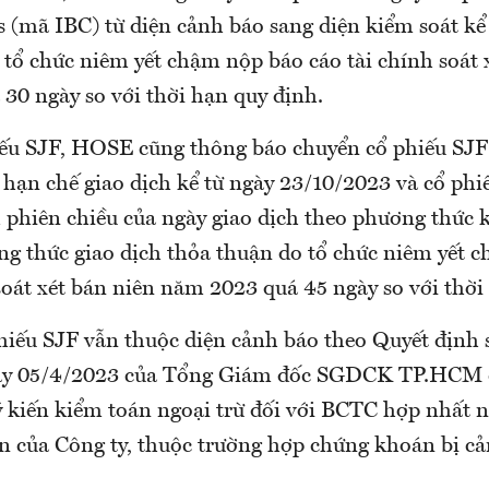
 (mã IBC) từ diện cảnh báo sang diện kiểm soát kể
 tổ chức niêm yết chậm nộp báo cáo tài chính soát 
30 ngày so với thời hạn quy định.
iếu SJF, HOSE cũng thông báo chuyển cổ phiếu SJF
 hạn chế giao dịch kể từ ngày 23/10/2023 và cổ phi
h phiên chiều của ngày giao dịch theo phương thức 
ng thức giao dịch thỏa thuận do tổ chức niêm yết 
soát xét bán niên năm 2023 quá 45 ngày so với thời
phiếu SJF vẫn thuộc diện cảnh báo theo Quyết định
 05/4/2023 của Tổng Giám đốc SGDCK TP.HCM d
ý kiến kiểm toán ngoại trừ đối với BCTC hợp nhất
n của Công ty, thuộc trường hợp chứng khoán bị c