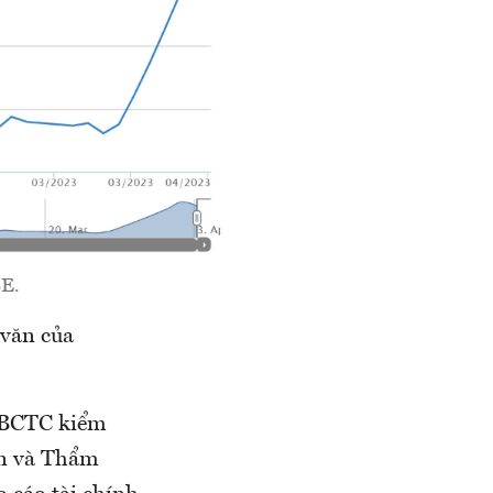
SE.
văn của
p BCTC kiểm
án và Thẩm