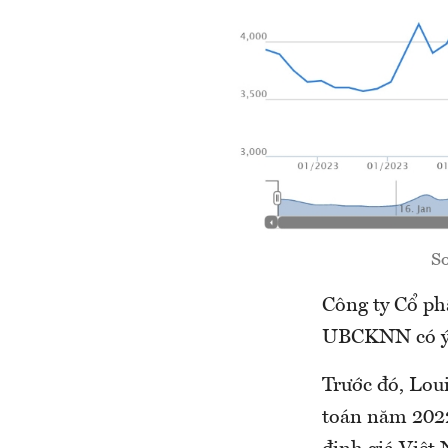
Sơ
Công ty Cổ p
UBCKNN có ý k
Trước đó, Lou
toán năm 202