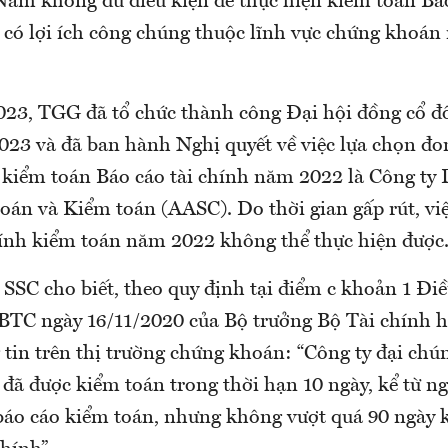
 Nam không đủ điều kiện để thực hiện kiểm toán Báo
ị có lợi ích công chúng thuộc lĩnh vực chứng khoá
23, TGG đã tổ chức thành công Đại hội đồng cổ đ
23 và đã ban hành Nghị quyết về việc lựa chọn đo
 kiểm toán Báo cáo tài chính năm 2022 là Công ty 
toán và Kiểm toán (AASC). Do thời gian gấp rút, v
hính kiểm toán năm 2022 không thể thực hiện được
 SSC cho biết, theo quy định tại điểm c khoản 1 Đi
TC ngày 16/11/2020 của Bộ trưởng Bộ Tài chính 
 tin trên thị trường chứng khoán: “Công ty đại chú
ã được kiểm toán trong thời hạn 10 ngày, kể từ ng
báo cáo kiểm toán, nhưng không vượt quá 90 ngày k