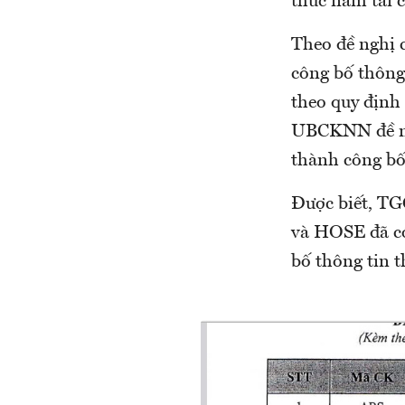
thúc năm tài c
Theo đề nghị 
công bố thông
theo quy định
UBCKNN đề ngh
thành công bố
Được biết, TG
và HOSE đã có
bố thông tin 