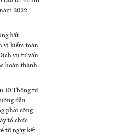
 cáo tài chính
n năm 2022
ông bất
n vị kiểm toán
Dịch vụ tư vấn
iệc hoàn thành
.
ều 10 Thông tư
hướng dẫn
ng phải công
ày tổ chức
ể từ ngày kết