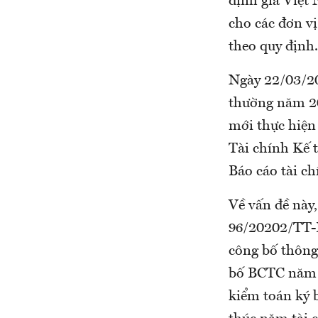
định giá Việt
cho các đơn v
theo quy định.
Ngày 22/03/20
thường năm 20
mới thực hiện
Tài chính Kế 
Báo cáo tài c
Về vấn đề này,
96/20202/TT-B
công bố thông
bố BCTC năm đ
kiểm toán ký 