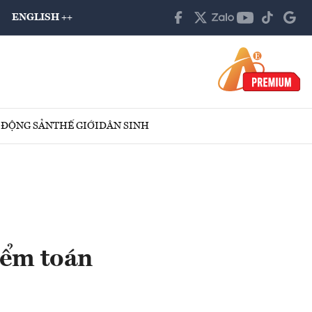
ENGLISH ++
 ĐỘNG SẢN
THẾ GIỚI
DÂN SINH
ểm toán