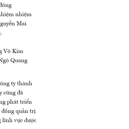
 đông
 nhiệm nhiệm
Nguyễn Mai
.
ng Võ Kim
 Ngô Quang
công ty thành
y cũng đã
ng phát triển
 đồng quản trị
 lĩnh vực dược