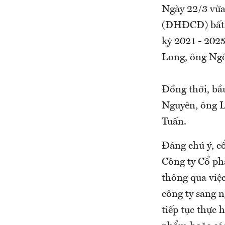
Ngày 22/3 vừa
(ĐHĐCĐ) bất 
kỳ 2021 - 202
Long, ông Ngô
Đồng thời, bầ
Nguyên, ông 
Tuấn.
Đáng chú ý, cổ
Công ty Cổ ph
thông qua việ
công ty sang 
tiếp tục thực