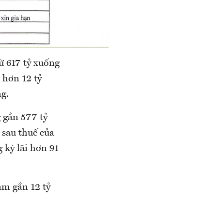
ừ 617 tỷ xuống
 hơn 12 tỷ
ng.
 gần 577 tỷ
 sau thuế của
 kỳ lãi hơn 91
ảm gần 12 tỷ