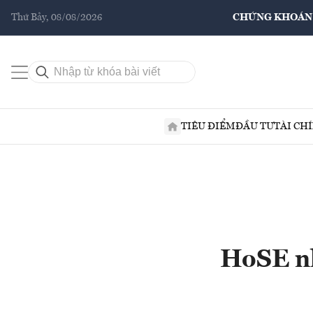
Thứ Bảy, 08/08/2026
CHỨNG KHOÁN
TIÊU ĐIỂM
ĐẦU TƯ
TÀI CH
HoSE n