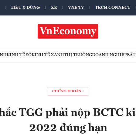
TIÊU & DÙNG
XE
VNE TV
TECH CONNECT
ÍNH
KINH TẾ SỐ
KINH TẾ XANH
THỊ TRƯỜNG
DOANH NGHIỆP
BẤT
CHỨNG KHOÁN
hắc TGG phải nộp BCTC ki
2022 đúng hạn