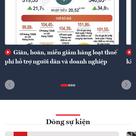
Giãn, hoãn, miễn giảm hàng loạt thuế
phí hỗ trợ người dân và doanh nghiệp
kin
Dòng sự kiện