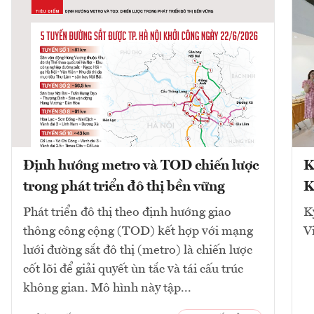
Định hướng metro và TOD chiến lược
K
trong phát triển đô thị bền vững
K
Phát triển đô thị theo định hướng giao
K
thông công cộng (TOD) kết hợp với mạng
V
lưới đường sắt đô thị (metro) là chiến lược
cốt lõi để giải quyết ùn tắc và tái cấu trúc
không gian. Mô hình này tập...