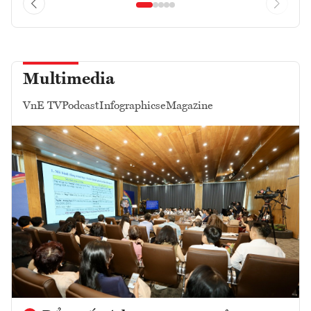
Multimedia
VnE TV
Podcast
Infographics
eMagazine