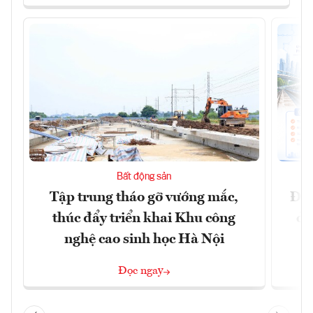
Bất động sản
Tập trung tháo gỡ vướng mắc,
Đồn
thúc đẩy triển khai Khu công
dự
nghệ cao sinh học Hà Nội
Đọc ngay