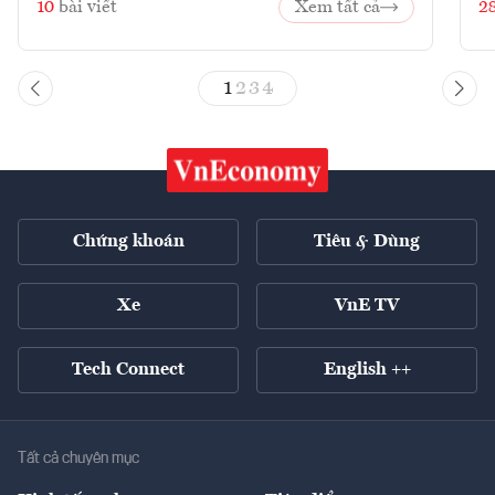
10
bài viết
Xem tất cả
2
1
2
3
4
Chứng khoán
Tiêu & Dùng
Xe
VnE TV
Tech Connect
English ++
Tất cả chuyên mục