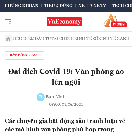
CHỨNG KHOÁN
TIÊU & DÙNG
XE
VNE TV
TECH CO
TIÊU ĐIỂM
ĐẦU TƯ
TÀI CHÍNH
KINH TẾ SỐ
KINH TẾ XANH
BẤT ĐỘNG SẢN
Đại dịch Covid-19: Văn phòng ảo
lên ngôi
Ban Mai
B
06:00, 01/06/2021
Các chuyên gia bất động sản tranh luận về
các mô hình văn phòng phù hợp trong