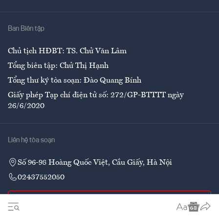
Y tế
Nhà
Ban Biên tập
Ẩm thực
Chủ tịch HĐBT: TS. Chử Văn Lâm
Tổng biên tập: Chử Thị Hạnh
Tổng thư ký tòa soạn: Đào Quang Bính
Giấy phép Tạp chí điện tử số: 272/GP-BTTTT ngày
26/6/2020
Liên hệ tòa soạn
Số 96-98 Hoàng Quốc Việt, Cầu Giấy, Hà Nội
02437552050
Liên hệ quảng cáo