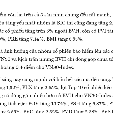
ểm còn lại trên cả 3 sàn nhìn chung đều rất mạnh,
ếu tăng yếu nhất nhóm là BIC thì cũng đang tăng 2
ác cổ phiếu tăng trên 5% ngoài BVH, còn có PVI t
9%, PRE tăng 7,14%, BMI tăng 6,85%.
à ảnh hưởng của nhóm cổ phiếu bảo hiểm lên các chỉ
VN30 và kịch trần nhưng BVH chỉ đóng góp chưa tớ
khoảng 0,4 điểm cho VN30-Index.
sáng nay cũng mạnh với hầu hết các mã đều tăng. 
g 1,52%, PLX tăng 2,65%, lọt Top 10 cổ phiếu kéo
ng có đóng góp nhiều hơn cả BVH cho VN30-Index.
ăng tích cực: POV tăng 13,74%, PSH tăng 6,87%, 
ng 2,59%, PVC tăng 2,52%, PVD tăng 2,38%, PVS t