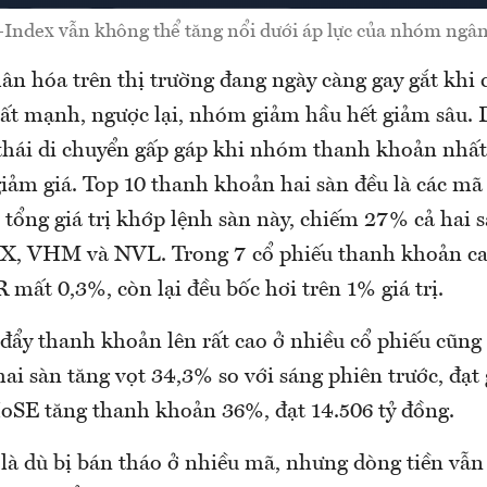
Index vẫn không thể tăng nổi dưới áp lực của nhóm ngân
ân hóa trên thị trường đang ngày càng gay gắt khi 
 rất mạnh, ngược lại, nhóm giảm hầu hết giảm sâu. 
thái di chuyển gấp gáp khi nhóm thanh khoản nhất
giảm giá. Top 10 thanh khoản hai sàn đều là các m
tổng giá trị khớp lệnh sàn này, chiếm 27% cả hai s
EX, VHM và NVL. Trong 7 cổ phiếu thanh khoản ca
R mất 0,3%, còn lại đều bốc hơi trên 1% giá trị.
 đẩy thanh khoản lên rất cao ở nhiều cổ phiếu cũng
i sàn tăng vọt 34,3% so với sáng phiên trước, đạt 
oSE tăng thanh khoản 36%, đạt 14.506 tỷ đồng.
 là dù bị bán tháo ở nhiều mã, nhưng dòng tiền vẫn