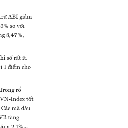
 trừ ABI giảm
,3% so với
ăng 8,47%,
 số rất ít.
i 1 điểm cho
Trong rổ
 VN-Index tốt
 Các mã dầu
PVB tăng
ăng 2,1%...