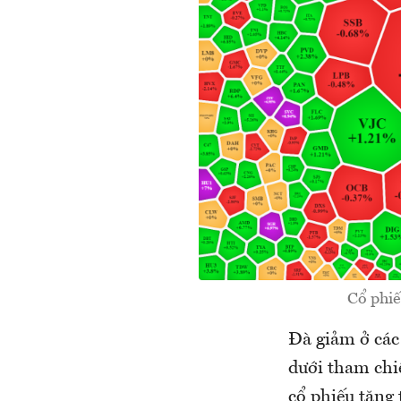
Cổ phiế
Đà giảm ở các
dưới tham chiế
cổ phiếu tăng 