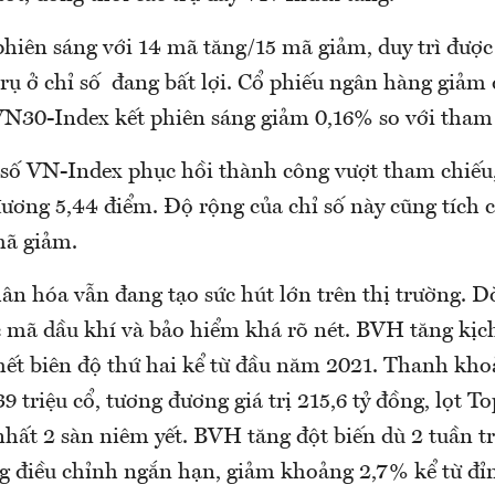
hiên sáng với 14 mã tăng/15 mã giảm, duy trì được
rụ ở chỉ số đang bất lợi. Cổ phiếu ngân hàng giảm
 VN30-Index kết phiên sáng giảm 0,16% so với tham
ỉ số VN-Index phục hồi thành công vượt tham chiếu
ương 5,44 điểm. Độ rộng của chỉ số này cũng tích 
mã giảm.
ân hóa vẫn đang tạo sức hút lớn trên thị trường. D
c mã dầu khí và bảo hiểm khá rõ nét. BVH tăng kịc
 hết biên độ thứ hai kể từ đầu năm 2021. Thanh kh
39 triệu cổ, tương đương giá trị 215,6 tỷ đồng, lọt T
hất 2 sàn niêm yết. BVH tăng đột biến dù 2 tuần t
g điều chỉnh ngắn hạn, giảm khoảng 2,7% kể từ đỉ