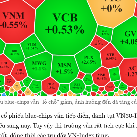
u blue-chips vẫn "lỗ chỗ" giảm, ảnh hưởng đến đà tăng của
 cổ phiếu blue-chips vẫn tiếp diễn, đánh tụt VN30-
u sáng nay. Tuy vậy thị trường vẫn rất tích cực kh
tốt, đồng thời các trụ đẩy VN-Index tăng.