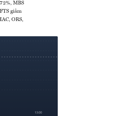
1,72%, MBS
 FTS giảm
 HAC, ORS,