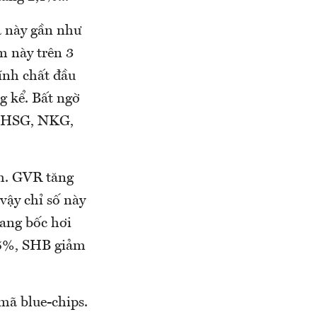
ã này gần như
m này trên 3
ính chất đầu
g kể. Bất ngờ
G, HSG, NKG,
h. GVR tăng
vậy chỉ số này
ang bốc hơi
55%, SHB giảm
mã blue-chips.