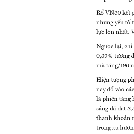
Rổ VN30 kết p
nhưng yếu tố t
lực lớn nhất.
Ngược lại, ch
0,39% tương đ
mã tăng/196 
Hiện tượng ph
nay đổ vào cá
là phiên tăng
sáng đã đạt 3,
thanh khoản n
trong xu hướn