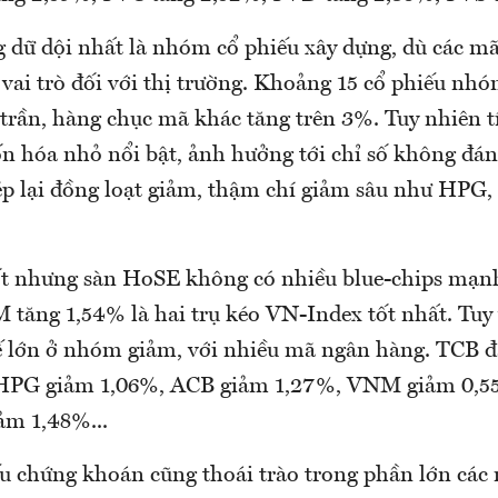
g dữ dội nhất là nhóm cổ phiếu xây dựng, dù các m
vai trò đối với thị trường. Khoảng 15 cổ phiếu nhó
 trần, hàng chục mã khác tăng trên 3%. Tuy nhiên t
ốn hóa nhỏ nổi bật, ảnh hưởng tới chỉ số không đán
hép lại đồng loạt giảm, thậm chí giảm sâu như HP
ốt nhưng sàn HoSE không có nhiều blue-chips mạn
tăng 1,54% là hai trụ kéo VN-Index tốt nhất. Tuy 
ế lớn ở nhóm giảm, với nhiều mã ngân hàng. TCB đ
ị, HPG giảm 1,06%, ACB giảm 1,27%, VNM giảm 0,
ảm 1,48%...
 chứng khoán cũng thoái trào trong phần lớn các 