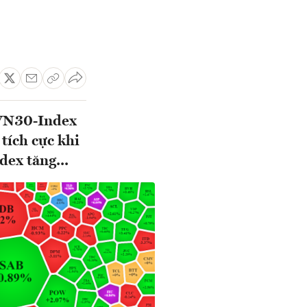
t VN30-Index
tích cực khi
dex tăng...