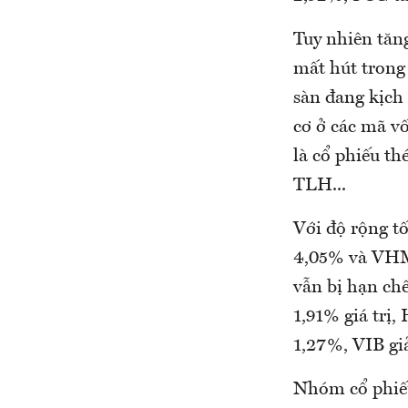
Tuy nhiên tăn
mất hút trong 
sàn đang kịch
cơ ở các mã v
là cổ phiếu t
TLH...
Với độ rộng t
4,05% và VHM 
vẫn bị hạn ch
1,91% giá tr
1,27%, VIB gi
Nhóm cổ phiếu