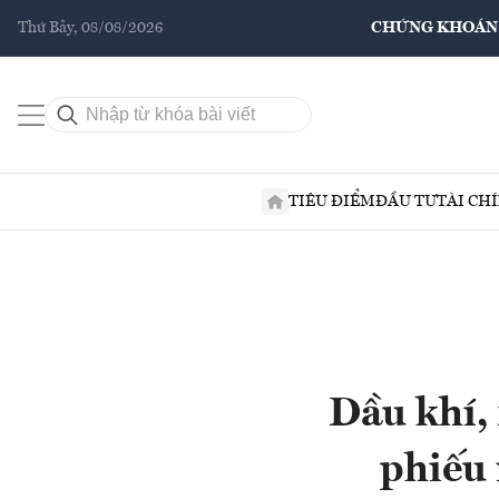
Thứ Bảy, 08/08/2026
CHỨNG KHOÁN
TIÊU ĐIỂM
ĐẦU TƯ
TÀI CH
Dầu khí,
phiếu