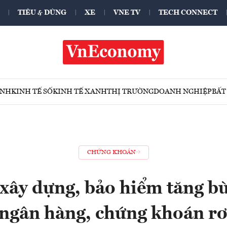
TIÊU & DÙNG
XE
VNE TV
TECH CONNECT
ÍNH
KINH TẾ SỐ
KINH TẾ XANH
THỊ TRƯỜNG
DOANH NGHIỆP
BẤT
CHỨNG KHOÁN
 xây dựng, bảo hiểm tăng bù
 ngân hàng, chứng khoán rơ