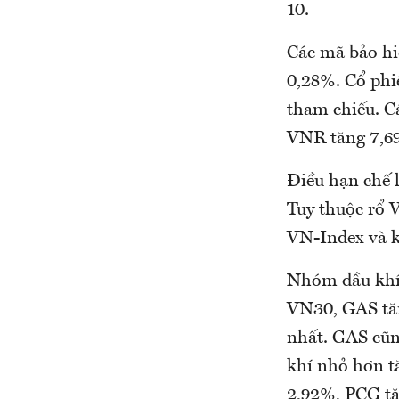
10.
Các mã bảo hi
0,28%. Cổ phi
tham chiếu. C
VNR tăng 7,6
Điều hạn chế l
Tuy thuộc rổ 
VN-Index và 
Nhóm dầu khí 
VN30, GAS tăn
nhất. GAS cũ
khí nhỏ hơn t
2,92%, PCG tă