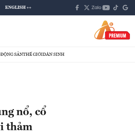
ENGLISH ++
 ĐỘNG SẢN
THẾ GIỚI
DÂN SINH
ng nổ, cổ
i thảm