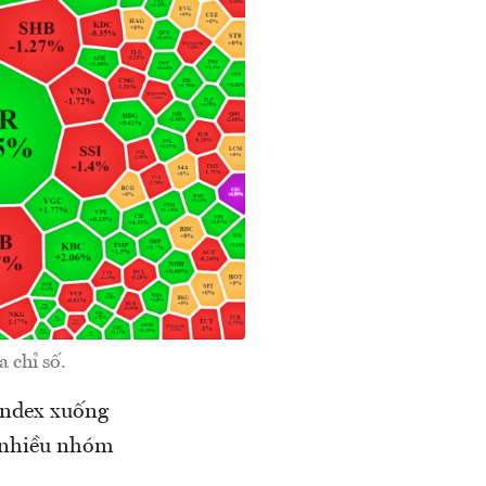
 chỉ số.
Index xuống
i nhiều nhóm