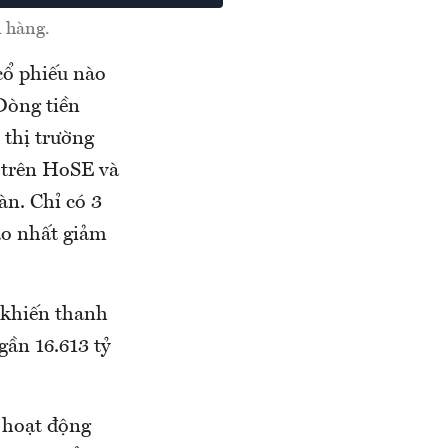
 hàng.
cổ phiếu nào
Dòng tiền
 thị trường
ã trên HoSE và
àn. Chỉ có 3
o nhất giảm
 khiến thanh
gần 16.613 tỷ
 hoạt động