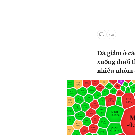
Đà giảm ở cá
xuống dưới t
nhiều nhóm c