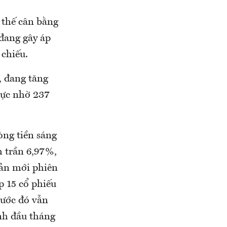
 thế cân bằng
 đang gây áp
 chiếu.
, đang tăng
cực nhờ 237
òng tiền sáng
h trần 6,97%,
oản mới phiên
op 15 cổ phiếu
rước đó vẫn
nh đầu tháng