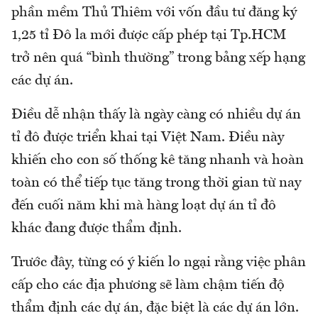
phần mềm Thủ Thiêm với vốn đầu tư đăng ký
1,25 tỉ Đô la mới được cấp phép tại Tp.HCM
trở nên quá “bình thường” trong bảng xếp hạng
các dự án.
Điều dễ nhận thấy là ngày càng có nhiều dự án
tỉ đô được triển khai tại Việt Nam. Điều này
khiến cho con số thống kê tăng nhanh và hoàn
toàn có thể tiếp tục tăng trong thời gian từ nay
đến cuối năm khi mà hàng loạt dự án tỉ đô
khác đang được thẩm định.
Trước đây, từng có ý kiến lo ngại rằng việc phân
cấp cho các địa phương sẽ làm chậm tiến độ
thẩm định các dự án, đặc biệt là các dự án lớn.