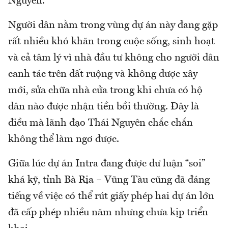
Nguyên.
Người dân nằm trong vùng dự án này đang gặp
rất nhiều khó khăn trong cuộc sống, sinh hoạt
và cả tâm lý vì nhà đầu tư không cho người dân
canh tác trên đất ruộng và không được xây
mới, sửa chữa nhà cửa trong khi chưa có hộ
dân nào được nhận tiền bồi thường. Đây là
điều mà lãnh đạo Thái Nguyên chắc chắn
không thể làm ngơ được.
Giữa lúc dự án Intra đang được dư luận “soi”
khá kỹ, tỉnh Bà Rịa – Vũng Tàu cũng đã đáng
tiếng về việc có thể rút giấy phép hai dự án lớn
đã cấp phép nhiều năm nhưng chưa kịp triển