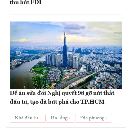
thu hút FDI
Đề án sửa đổi Nghị quyết 98 gỡ nút thắt
đầu tư, tạo đà bứt phá cho TP.HCM
Nhà đầu tư
Hạ tầng
Địa phương