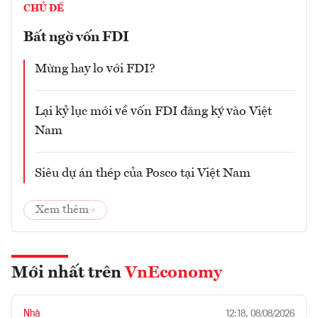
CHỦ ĐỀ
Bất ngờ vốn FDI
Mừng hay lo với FDI?
Lại kỷ lục mới về vốn FDI đăng ký vào Việt
Nam
Siêu dự án thép của Posco tại Việt Nam
Xem thêm
Mới nhất trên
VnEconomy
Nhà
12:18, 08/08/2026