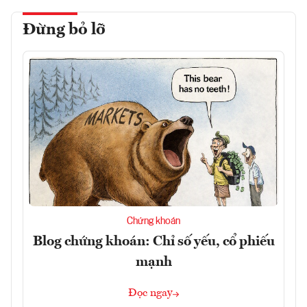
Đừng bỏ lỡ
Chứng khoán
Blog chứng khoán: Chỉ số yếu, cổ phiếu
mạnh
Đọc ngay