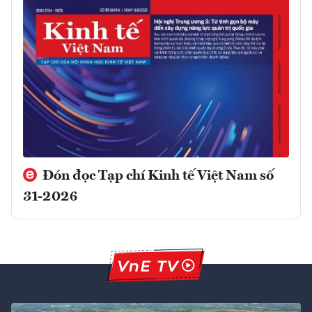
Đón đọc Tạp chí Kinh tế Việt Nam số
31-2026