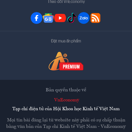
Theo dõi VnEconomy
Đặt mua ấn phẩm
Bản quyền thuộc về
VnEconomy
Tạp chí điện tử của Hội Khoa học Kinh tế Việt Nam
Mọi tin bài đăng lại từ website này phải có sự chấp thuận
bằng văn bản của
Tạp chí Kinh tế Việt Nam - VnEconomy