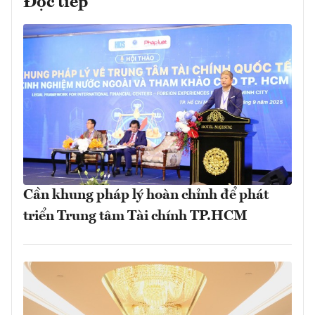
Đọc tiếp
Cần khung pháp lý hoàn chỉnh để phát
triển Trung tâm Tài chính TP.HCM