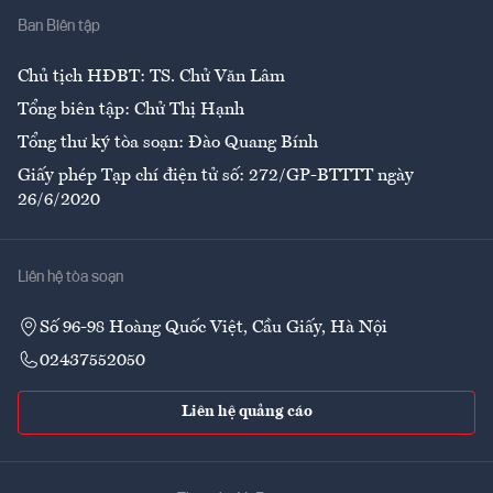
Ban Biên tập
Ẩm thực
Chủ tịch HĐBT: TS. Chử Văn Lâm
Tổng biên tập: Chử Thị Hạnh
Tổng thư ký tòa soạn: Đào Quang Bính
Giấy phép Tạp chí điện tử số: 272/GP-BTTTT ngày
26/6/2020
Liên hệ tòa soạn
Số 96-98 Hoàng Quốc Việt, Cầu Giấy, Hà Nội
02437552050
Liên hệ quảng cáo