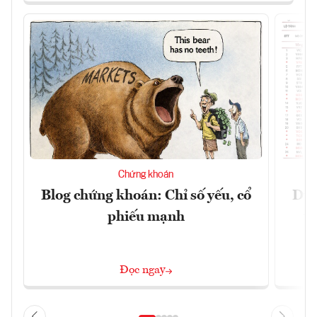
Chứng khoán
Blog chứng khoán: Chỉ số yếu, cổ
Dự 
phiếu mạnh
t
Đọc ngay