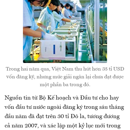
Trong hai năm qua, Việt Nam thu hút hơn 35 tỉ USD
vốn đăng ký, nhưng mức giải ngân lại chưa đạt được
một phần ba trong đó.
Nguồn tin từ Bộ Kế hoạch và Đầu tư cho hay
vốn đầu tư nước ngoài đăng ký trong sáu tháng
đầu năm đã đạt trên 30 tỉ Đô la, tương đương
cả năm 2007, và xác lập một kỷ lục mới trong