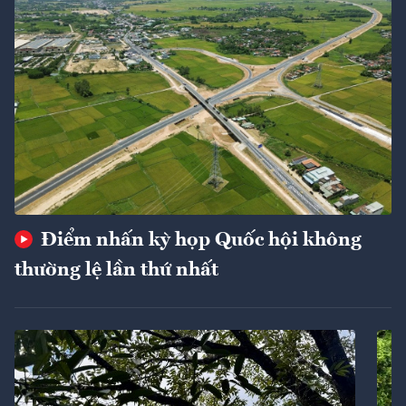
Điểm nhấn kỳ họp Quốc hội không
thường lệ lần thứ nhất