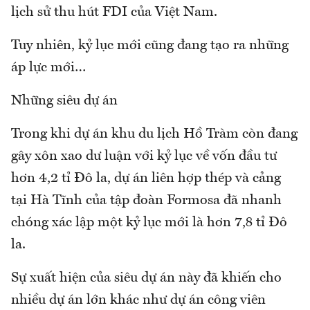
lịch sử thu hút FDI của Việt Nam.
Tuy nhiên, kỷ lục mới cũng đang tạo ra những
áp lực mới…
Những siêu dự án
Trong khi dự án khu du lịch Hồ Tràm còn đang
gây xôn xao dư luận với kỷ lục về vốn đầu tư
hơn 4,2 tỉ Đô la, dự án liên hợp thép và cảng
tại Hà Tĩnh của tập đoàn Formosa đã nhanh
chóng xác lập một kỷ lục mới là hơn 7,8 tỉ Đô
la.
Sự xuất hiện của siêu dự án này đã khiến cho
nhiều dự án lớn khác như dự án công viên