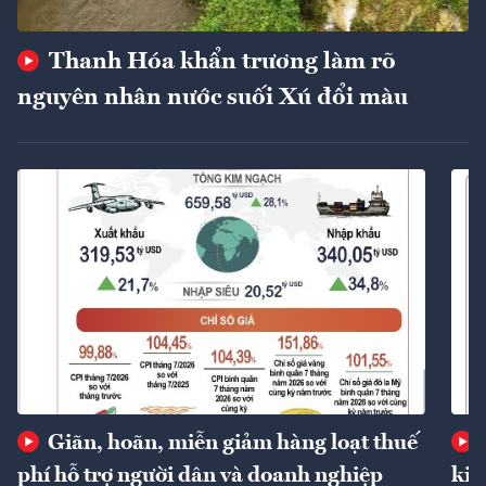
Thanh Hóa khẩn trương làm rõ
nguyên nhân nước suối Xú đổi màu
Giãn, hoãn, miễn giảm hàng loạt thuế
phí hỗ trợ người dân và doanh nghiệp
kin