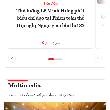
Tiêu điểm
Thủ tướng Lê Minh Hưng phát
Quốc
biểu chỉ đạo tại Phiên toàn thể
xem
Hội nghị Ngoại giao lần thứ 33
Đọc ngay
Multimedia
VnE TV
Podcast
Infographics
eMagazine