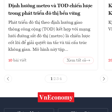
Định hướng metro và TOD chiến lược
K
trong phát triển đô thị bền vững
K
Phát triển đô thị theo định hướng giao
K
thông công cộng (TOD) kết hợp với mạng
V
lưới đường sắt đô thị (metro) là chiến lược
cốt lõi để giải quyết ùn tắc và tái cấu trúc
không gian. Mô hình này tập...
10
bài viết
Xem tất cả
2
1
2
3
4