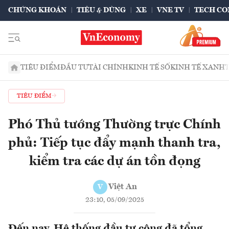
CHỨNG KHOÁN
TIÊU & DÙNG
XE
VNE TV
TECH CO
TIÊU ĐIỂM
ĐẦU TƯ
TÀI CHÍNH
KINH TẾ SỐ
KINH TẾ XANH
TIÊU ĐIỂM
Phó Thủ tướng Thường trực Chính
phủ: Tiếp tục đẩy mạnh thanh tra,
kiểm tra các dự án tồn đọng
Việt An
V
23:10, 05/09/2025
Đến nay, Hệ thống đầu tư công đã tổng