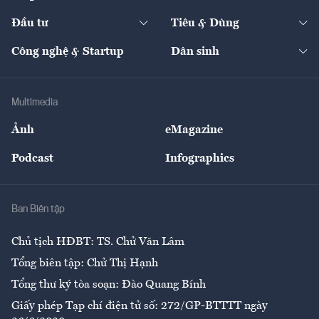
Start-up
Dự án
Công nghiệp
Chuyển động 24h
Đối thoại
The Guide
Video
Đầu tư
Tiêu & Dùng
Quản trị số
Cafe BĐS
Thị trường
Kinh doanh
Kết nối
Tạp chí kinh tế Việt Nam
eMagazine
Nhà đầu tư
Du lịch
Công nghệ & Startup
Dân sinh
Tư vấn
Nông sản
Doanh nhân
Tư vấn Tiêu & Dùng
Infographics
Hạ tầng
Sức khỏe
Khung pháp lý
Doanh nghiệp
Địa phương
Thị trường
Bảo hiểm
Multimedia
Sự kiện
Nhân lực
Ảnh
eMagazine
Đẹp +
An sinh
Podcast
Infographics
Giải trí
Y tế
Nhà
Ban Biên tập
Ẩm thực
Chủ tịch HĐBT: TS. Chử Văn Lâm
Tổng biên tập: Chử Thị Hạnh
Tổng thư ký tòa soạn: Đào Quang Bính
Giấy phép Tạp chí điện tử số: 272/GP-BTTTT ngày