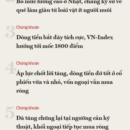
Bỏ mức lương cao ở Nhật, chàng kỹ sư về
quê làm giàu từ loài vật ít người nuôi
3
Chứng khoán
Dòng tiền bắt đáy tích cực, VN-Index
hướng tới mốc 1800 điểm
4
Chứng khoán
Áp lực chốt lời tăng, dòng tiền đỡ tốt ở cổ
phiếu vừa và nhỏ, vốn ngoại vẫn mua
ròng
5
Chứng khoán
Đà tăng chững lại tại ngưỡng cản kỹ
thuật, khối ngoại tiếp tục mua ròng