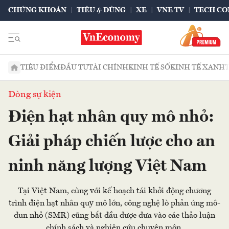
CHỨNG KHOÁN
TIÊU & DÙNG
XE
VNE TV
TECH CO
TIÊU ĐIỂM
ĐẦU TƯ
TÀI CHÍNH
KINH TẾ SỐ
KINH TẾ XANH
Dòng sự kiện
Điện hạt nhân quy mô nhỏ:
Giải pháp chiến lược cho an
ninh năng lượng Việt Nam
Tại Việt Nam, cùng với kế hoạch tái khởi động chương
trình điện hạt nhân quy mô lớn, công nghệ lò phản ứng mô-
đun nhỏ (SMR) cũng bắt đầu được đưa vào các thảo luận
chính sách và nghiên cứu chuyên môn.