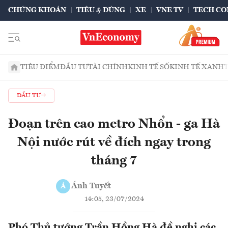
CHỨNG KHOÁN
TIÊU & DÙNG
XE
VNE TV
TECH CO
TIÊU ĐIỂM
ĐẦU TƯ
TÀI CHÍNH
KINH TẾ SỐ
KINH TẾ XANH
ĐẦU TƯ
Đoạn trên cao metro Nhổn - ga Hà
Nội nước rút về đích ngay trong
tháng 7
Ánh Tuyết
Á
14:05, 23/07/2024
Phó Thủ tướng Trần Hồng Hà đề nghị các