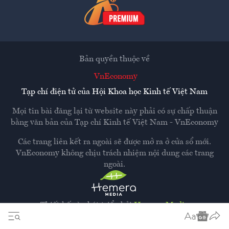
Bản quyền thuộc về
VnEconomy
Tạp chí điện tử của Hội Khoa học Kinh tế Việt Nam
Mọi tin bài đăng lại từ website này phải có sự chấp thuận
bằng văn bản của
Tạp chí Kinh tế Việt Nam - VnEconomy
Các trang liên kết ra ngoài sẽ được mở ra ở cửa sổ mới.
VnEconomy không chịu trách nhiệm nội dung các trang
ngoài.
Thiết kế và phát triển bởi
Hemera Media
Dựa trên nền tảng
Hemera AI CMS