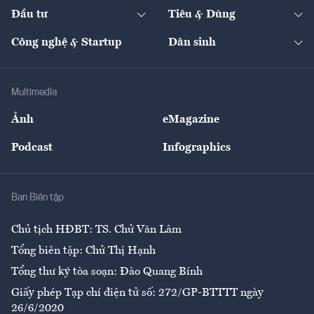
Chuyển động 24h
Đối thoại
The Guide
Video
Đầu tư
Tiêu & Dùng
Quản trị số
Cafe BĐS
Thị trường
Kinh doanh
Kết nối
Tạp chí kinh tế Việt Nam
eMagazine
Nhà đầu tư
Du lịch
Công nghệ & Startup
Dân sinh
Tư vấn
Nông sản
Doanh nhân
Tư vấn Tiêu & Dùng
Infographics
Hạ tầng
Sức khỏe
Khung pháp lý
Doanh nghiệp
Địa phương
Thị trường
Bảo hiểm
Multimedia
Sự kiện
Nhân lực
Ảnh
eMagazine
Đẹp +
An sinh
Podcast
Infographics
Giải trí
Y tế
Nhà
Ban Biên tập
Ẩm thực
Chủ tịch HĐBT: TS. Chử Văn Lâm
Tổng biên tập: Chử Thị Hạnh
Tổng thư ký tòa soạn: Đào Quang Bính
Giấy phép Tạp chí điện tử số: 272/GP-BTTTT ngày
26/6/2020