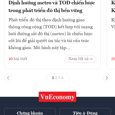
Định hướng metro và TOD chiến lược
K
trong phát triển đô thị bền vững
K
Phát triển đô thị theo định hướng giao
K
thông công cộng (TOD) kết hợp với mạng
V
lưới đường sắt đô thị (metro) là chiến lược
cốt lõi để giải quyết ùn tắc và tái cấu trúc
không gian. Mô hình này tập...
10
bài viết
Xem tất cả
2
1
2
3
4
Chứng khoán
Tiêu & Dùng