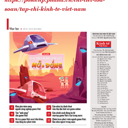
https://postenp.phaha.vn/chi-tiet-toa-
soan/tap-chi-kinh-te-viet-nam