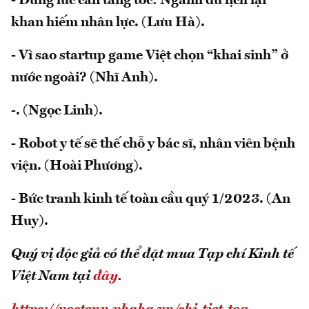
- Đúng lúc cần tăng tốc: Ngành du lịch lại
khan hiếm nhân lực. (Lưu Hà).
- Vì sao startup game Việt chọn “khai sinh” ở
nước ngoài? (Nhĩ Anh).
-. (Ngọc Linh).
- Robot y tế sẽ thế chỗ y bác sĩ, nhân viên bệnh
viện. (Hoài Phương).
- Bức tranh kinh tế toàn cầu quý 1/2023. (An
Huy).
Quý vị độc giả có thể đặt mua Tạp chí Kinh tế
Việt Nam tại
đây
.