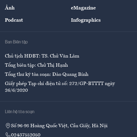
Sự kiện
Nhân lực
Ảnh
eMagazine
Đẹp +
An sinh
Podcast
Infographics
Giải trí
Y tế
Nhà
Ban Biên tập
Ẩm thực
Chủ tịch HĐBT: TS. Chử Văn Lâm
Tổng biên tập: Chử Thị Hạnh
Tổng thư ký tòa soạn: Đào Quang Bính
Giấy phép Tạp chí điện tử số: 272/GP-BTTTT ngày
26/6/2020
Liên hệ tòa soạn
Số 96-98 Hoàng Quốc Việt, Cầu Giấy, Hà Nội
02437552050