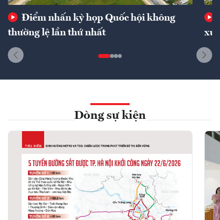
Điểm nhấn kỳ họp Quốc hội không
thường lệ lần thứ nhất
xuấ
Dòng sự kiện