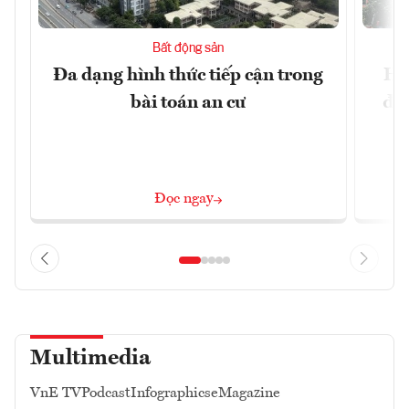
Bất động sản
Đa dạng hình thức tiếp cận trong
Hà
bài toán an cư
đặc
Đọc ngay
Multimedia
VnE TV
Podcast
Infographics
eMagazine