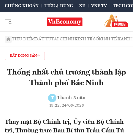
CHỨNG KHOÁN
TIÊU & DÙNG
XE
VNE TV
TECH CO
TIÊU ĐIỂM
ĐẦU TƯ
TÀI CHÍNH
KINH TẾ SỐ
KINH TẾ XANH
BẤT ĐỘNG SẢN
Thống nhất chủ trương thành lập
Thành phố Bắc Ninh
Thanh Xuân
T
13:22, 24/06/2026
Thay mặt Bộ Chính trị, Ủy viên Bộ Chính
trị, Thường trực Ban Bí thư Trần Cẩm Tú