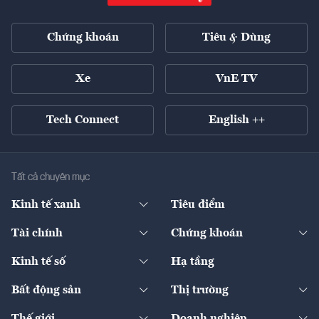
Chứng khoán
Tiêu & Dùng
Xe
VnE TV
Tech Connect
English ++
Tất cả chuyên mục
Kinh tế xanh
Tiêu điểm
Chuyển động xanh
Tài chính
Chứng khoán
Pháp lý
Ngân hàng
Doanh nghiệp niêm yết
Kinh tế số
Hạ tầng
Thương hiệu xanh
Thị trường vốn
Thị trường
Sản phẩm - Thị trường
Bất động sản
Thị trường
Diễn đàn
Thuế
Đầu tư
Tài sản số
Chính sách
Xuất nhập khẩu
Thế giới
Doanh nghiệp