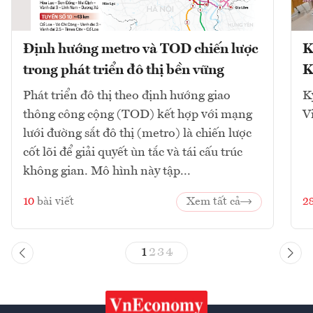
Định hướng metro và TOD chiến lược
K
trong phát triển đô thị bền vững
K
Phát triển đô thị theo định hướng giao
K
thông công cộng (TOD) kết hợp với mạng
V
lưới đường sắt đô thị (metro) là chiến lược
cốt lõi để giải quyết ùn tắc và tái cấu trúc
không gian. Mô hình này tập...
10
bài viết
Xem tất cả
2
1
2
3
4