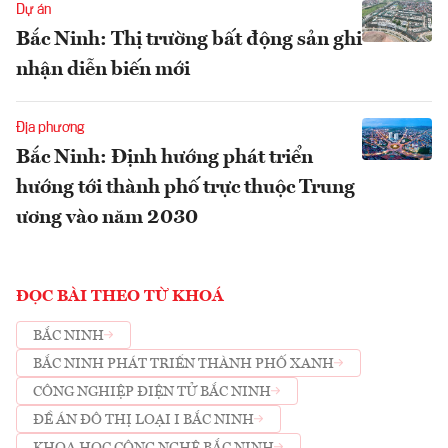
Dự án
Bắc Ninh: Thị trường bất động sản ghi
nhận diễn biến mới
Địa phương
Bắc Ninh: Định hướng phát triển
hướng tới thành phố trực thuộc Trung
ương vào năm 2030
ĐỌC BÀI THEO TỪ KHOÁ
BẮC NINH
BẮC NINH PHÁT TRIỂN THÀNH PHỐ XANH
CÔNG NGHIỆP ĐIỆN TỬ BẮC NINH
ĐỀ ÁN ĐÔ THỊ LOẠI I BẮC NINH
KHOA HỌC CÔNG NGHỆ BẮC NINH