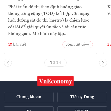
Phát triển đô thị theo định hướng giao
K
thông công cộng (TOD) kết hợp với mạng
V
lưới đường sắt đô thị (metro) là chiến lược
cốt lõi để giải quyết ùn tắc và tái cấu trúc
không gian. Mô hình này tập...
10
bài viết
Xem tất cả
2
1
2
3
4
Chứng khoán
Tiêu & Dùng