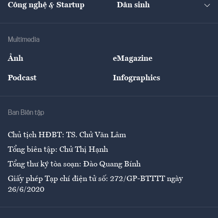
Công nghệ & Startup
Dân sinh
Tư vấn
Nông sản
Doanh nhân
Tư vấn Tiêu & Dùng
Infographics
Hạ tầng
Sức khỏe
Khung pháp lý
Doanh nghiệp
Địa phương
Thị trường
Bảo hiểm
Multimedia
Sự kiện
Nhân lực
Ảnh
eMagazine
Đẹp +
An sinh
Podcast
Infographics
Giải trí
Y tế
Nhà
Ban Biên tập
Ẩm thực
Chủ tịch HĐBT: TS. Chử Văn Lâm
Tổng biên tập: Chử Thị Hạnh
Tổng thư ký tòa soạn: Đào Quang Bính
Giấy phép Tạp chí điện tử số: 272/GP-BTTTT ngày
26/6/2020