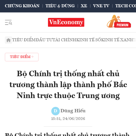
CHỨNG KHOÁN
TIÊU & DÙNG
XE
VNE TV
TECH CO
TIÊU ĐIỂM
ĐẦU TƯ
TÀI CHÍNH
KINH TẾ SỐ
KINH TẾ XANH
TIÊU ĐIỂM
Bộ Chính trị thống nhất chủ
trương thành lập thành phố Bắc
Ninh trực thuộc Trung ương
Dũng Hiếu
D
18:51, 24/06/2026
Bộ Chính trị thống nhất chủ trương thành