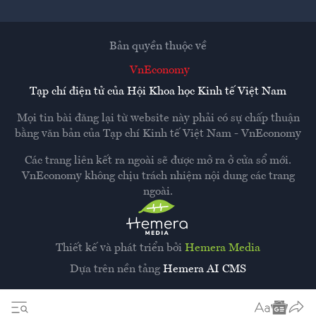
Bản quyền thuộc về
VnEconomy
Tạp chí điện tử của Hội Khoa học Kinh tế Việt Nam
Mọi tin bài đăng lại từ website này phải có sự chấp thuận
bằng văn bản của
Tạp chí Kinh tế Việt Nam - VnEconomy
Các trang liên kết ra ngoài sẽ được mở ra ở cửa sổ mới.
VnEconomy không chịu trách nhiệm nội dung các trang
ngoài.
Thiết kế và phát triển bởi
Hemera Media
Dựa trên nền tảng
Hemera AI CMS