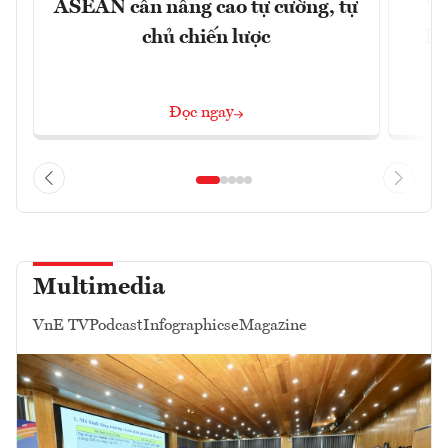
ASEAN cần nâng cao tự cường, tự
Tổ
chủ chiến lược
Lâ
Đọc ngay
Multimedia
VnE TV
Podcast
Infographics
eMagazine