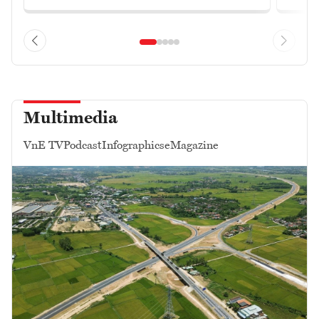
Multimedia
VnE TV
Podcast
Infographics
eMagazine