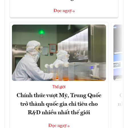
Đọc ngay
Thế giới
Chính thức vượt Mỹ, Trung Quốc
Chứ
trở thành quốc gia chi tiêu cho
nhờ
R&D nhiều nhất thế giới
Đọc ngay