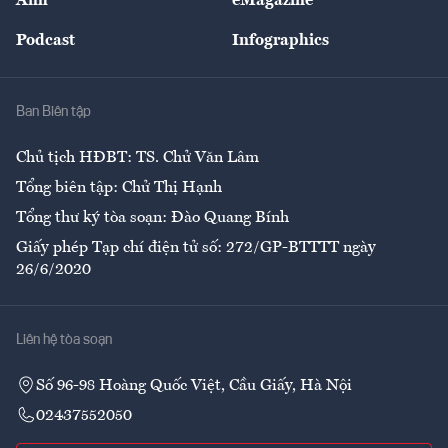
Ảnh
eMagazine
Đẹp +
An sinh
Podcast
Infographics
Giải trí
Y tế
Nhà
Ban Biên tập
Ẩm thực
Chủ tịch HĐBT: TS. Chử Văn Lâm
Tổng biên tập: Chử Thị Hạnh
Tổng thư ký tòa soạn: Đào Quang Bính
Giấy phép Tạp chí điện tử số: 272/GP-BTTTT ngày
26/6/2020
Liên hệ tòa soạn
Số 96-98 Hoàng Quốc Việt, Cầu Giấy, Hà Nội
02437552050