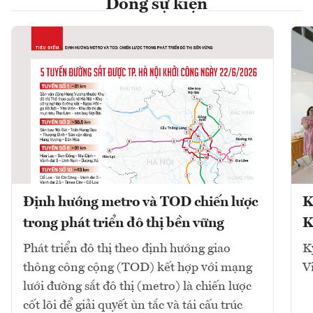
Dòng sự kiện
Định hướng metro và TOD chiến lược
K
trong phát triển đô thị bền vững
K
Phát triển đô thị theo định hướng giao
K
thông công cộng (TOD) kết hợp với mạng
V
lưới đường sắt đô thị (metro) là chiến lược
cốt lõi để giải quyết ùn tắc và tái cấu trúc