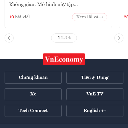
không gian. Mô hình này tập...
10
bài viết
Xem tất cả
2
1
2
3
4
Chứng khoán
Tiêu & Dùng
Xe
VnE TV
Tech Connect
English ++