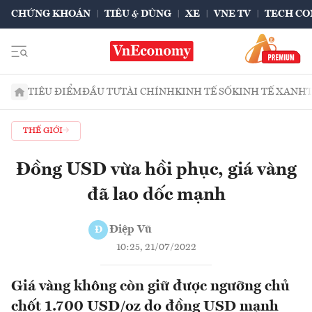
CHỨNG KHOÁN
TIÊU & DÙNG
XE
VNE TV
TECH CO
TIÊU ĐIỂM
ĐẦU TƯ
TÀI CHÍNH
KINH TẾ SỐ
KINH TẾ XANH
THẾ GIỚI
Đồng USD vừa hồi phục, giá vàng
đã lao dốc mạnh
Điệp Vũ
Đ
10:25, 21/07/2022
Giá vàng không còn giữ được ngưỡng chủ
chốt 1.700 USD/oz do đồng USD mạnh