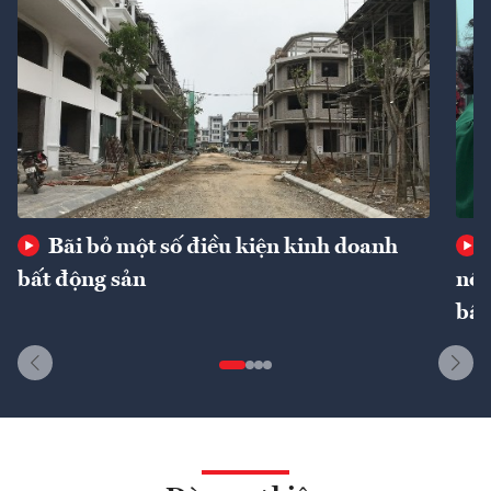
Bãi bỏ một số điều kiện kinh doanh
bất động sản
nôn
bất