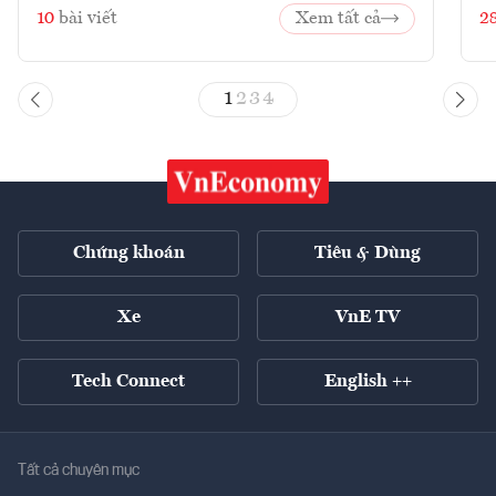
10
bài viết
Xem tất cả
2
1
2
3
4
Chứng khoán
Tiêu & Dùng
Xe
VnE TV
Tech Connect
English ++
Tất cả chuyên mục