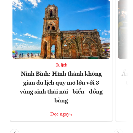
Du lịch
Ninh Bình: Hình thành không
Ẩm 
gian du lịch quy mô lớn với 3
tê
vùng sinh thái núi - biển - đồng
bằng
Đọc ngay