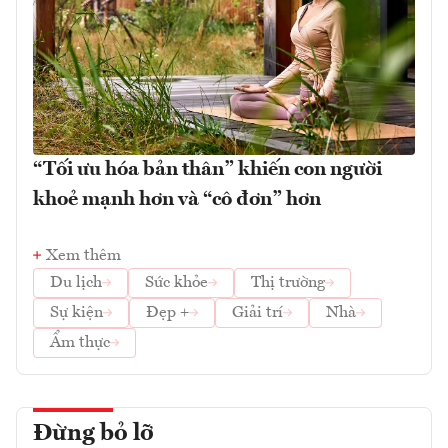
“Tối ưu hóa bản thân” khiến con người
khoẻ mạnh hơn và “cô đơn” hơn
Xem thêm
Du lịch
Sức khỏe
Thị trường
Sự kiện
Đẹp +
Giải trí
Nhà
Ẩm thực
Đừng bỏ lỡ