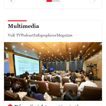
Multimedia
VnE TV
Podcast
Infographics
eMagazine