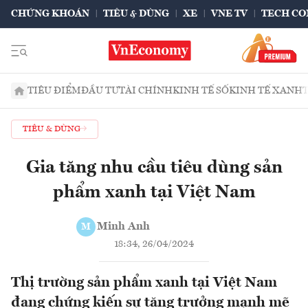
CHỨNG KHOÁN
TIÊU & DÙNG
XE
VNE TV
TECH CO
TIÊU ĐIỂM
ĐẦU TƯ
TÀI CHÍNH
KINH TẾ SỐ
KINH TẾ XANH
TIÊU & DÙNG
Gia tăng nhu cầu tiêu dùng sản
phẩm xanh tại Việt Nam
Minh Anh
M
18:34, 26/04/2024
Thị trường sản phẩm xanh tại Việt Nam
đang chứng kiến sự tăng trưởng mạnh mẽ