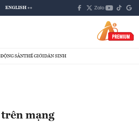
ENGLISH ++
 ĐỘNG SẢN
THẾ GIỚI
DÂN SINH
n trên mạng