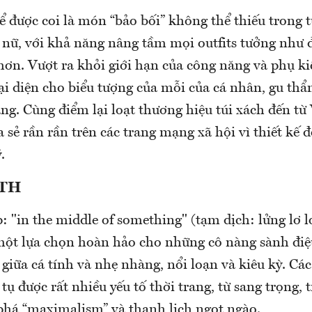
ể được coi là món “bảo bối” không thể thiếu trong 
 nữ, với khả năng nâng tầm mọi outfits tưởng như đ
hơn. Vượt ra khỏi giới hạn của công năng và phụ k
đại diện cho biểu tượng của mỗi của cá nhân, gu th
ng. Cùng điểm lại loạt thương hiệu túi xách đến t
 sẻ rần rần trên các trang mạng xã hội vì thiết kế 
.
TH
: "in the middle of something" (tạm dịch: lửng lơ lơ
 một lựa chọn hoàn hảo cho những cô nàng sành đi
giữa cá tính và nhẹ nhàng, nổi loạn và kiêu kỳ. Các
 tụ được rất nhiều yếu tố thời trang, từ sang trọng, 
phá “maximalism” và thanh lịch ngọt ngào.