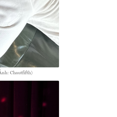
(Ảnh: Chautfifth)