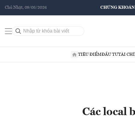
Chủ Nhật, 09/08/2026
CHỨNG KHOÁN
TIÊU ĐIỂM
ĐẦU TƯ
TÀI CH
Các local 