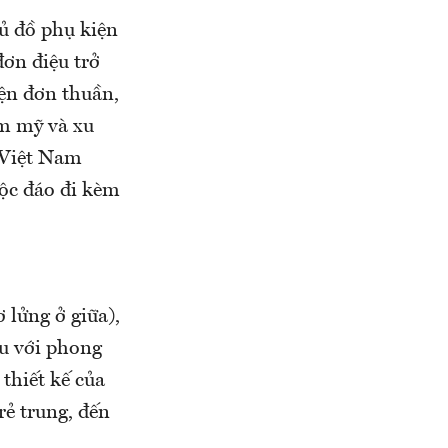
tủ đồ phụ kiện
ơn điệu trở
iện đơn thuần,
ẩm mỹ và xu
ừ Việt Nam
độc đáo đi kèm
 lửng ở giữa),
ệu với phong
 thiết kế của
trẻ trung, đến