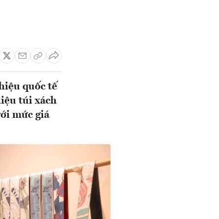
hiệu quốc tế
iệu túi xách
với mức giá