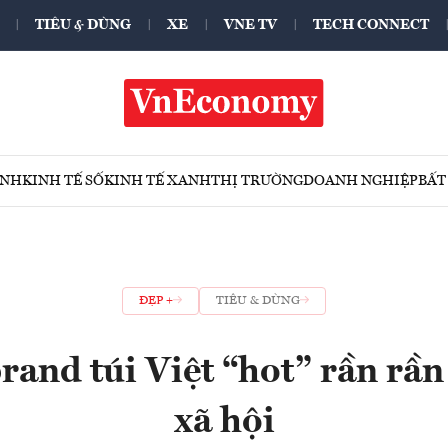
TIÊU & DÙNG
XE
VNE TV
TECH CONNECT
ÍNH
KINH TẾ SỐ
KINH TẾ XANH
THỊ TRƯỜNG
DOANH NGHIỆP
BẤT
ĐẸP +
TIÊU & DÙNG
brand túi Việt “hot” rần rầ
xã hội