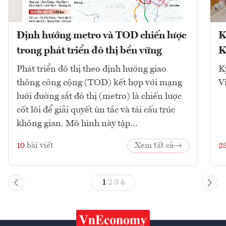
Định hướng metro và TOD chiến lược
K
trong phát triển đô thị bền vững
K
Phát triển đô thị theo định hướng giao
K
thông công cộng (TOD) kết hợp với mạng
V
lưới đường sắt đô thị (metro) là chiến lược
cốt lõi để giải quyết ùn tắc và tái cấu trúc
không gian. Mô hình này tập...
10
bài viết
Xem tất cả
2
1
2
3
4