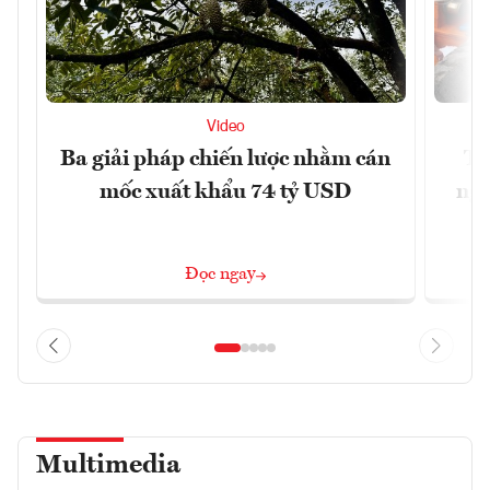
Video
Ba giải pháp chiến lược nhằm cán
Th
mốc xuất khẩu 74 tỷ USD
ngh
Đọc ngay
Multimedia