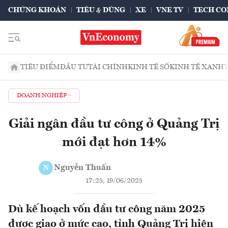
CHỨNG KHOÁN
TIÊU & DÙNG
XE
VNE TV
TECH CO
TIÊU ĐIỂM
ĐẦU TƯ
TÀI CHÍNH
KINH TẾ SỐ
KINH TẾ XANH
DOANH NGHIỆP
Giải ngân đầu tư công ở Quảng Trị
mới đạt hơn 14%
Nguyễn Thuấn
N
17:25, 19/06/2025
Dù kế hoạch vốn đầu tư công năm 2025
được giao ở mức cao, tỉnh Quảng Trị hiện