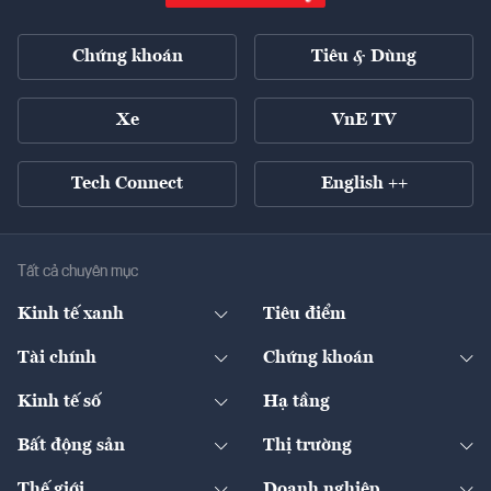
Chứng khoán
Tiêu & Dùng
Xe
VnE TV
Tech Connect
English ++
Tất cả chuyên mục
Kinh tế xanh
Tiêu điểm
Chuyển động xanh
Tài chính
Chứng khoán
Pháp lý
Ngân hàng
Doanh nghiệp niêm yết
Kinh tế số
Hạ tầng
Thương hiệu xanh
Thị trường vốn
Thị trường
Sản phẩm - Thị trường
Bất động sản
Thị trường
Diễn đàn
Thuế
Đầu tư
Tài sản số
Chính sách
Xuất nhập khẩu
Thế giới
Doanh nghiệp