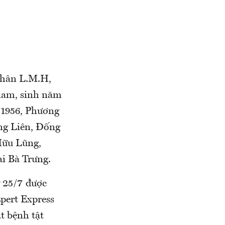
nhân L.M.H,
nam, sinh năm
 1956, Phương
ng Liên, Đống
Hữu Lũng,
i Bà Trưng.
y 25/7 được
Epert Express
t bệnh tật