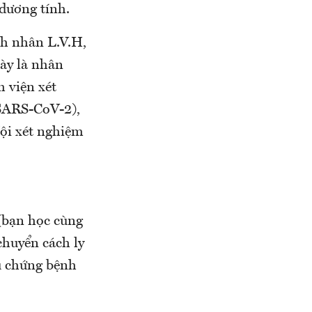
dương tính.
h nhân L.V.H,
ày là nhân
h viện xét
 SARS-CoV-2),
ội xét nghiệm
(bạn học cùng
chuyển cách ly
ệu chứng bệnh