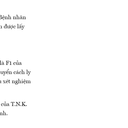
 Bệnh nhân
n được lấy
là F1 của
uyển cách ly
u xét nghiệm
 của T.N.K.
nh.