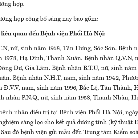
ường hợp.
rường hợp công bố sáng nay bao gồm:
liên quan đến Bệnh viện Phổi Hà Nội:
.N, nữ, sinh năm 1958, Tân Hưng, Sóc Sơn. Bệnh 
m 1978, Hạ Đình, Thanh Xuân. Bệnh nhân Q.V.N, 
Đông Dư, Gia Lâm. Bệnh nhân B.T.U, nữ, sinh năm
uân. Bệnh nhân N.H.T, nam, sinh năm 1942, Phươ
 Đ.V.V, nam, sinh năm 1996, Bắc Lệ, Tân Thành, 
h nhân P.N.Q, nữ, sinh năm 1958, Thanh Nhàn, Ha
bệnh nhân điều trị tại Bệnh viện Phổi Hà Nội, ngà
nghiệm sàng lọc cho kết quả dương tính (kỹ thuật 
Sau đó bệnh viện gửi mẫu đến Trung tâm Kiểm soá