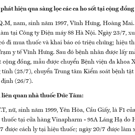
phát hiện qua sàng lọc các ca ho sốt tại cộng đồn
Q.M, nam, sinh năm 1997, Vĩnh Hưng, Hoàng Mai. 
làm tại Công ty Điện máy 88 Hà Nội. Ngày 23/7, xuấ
có đi mua thuốc và khai báo có triệu chứng; hiệu th
Trạm y tế Vĩnh Hưng. Sau đó bệnh nhân được lấy m
ốt cộng đồng, mẫu được chuyển Bệnh viện đa khoa 
tính (25/7), chuyển Trung tâm Kiểm soát bệnh tật
 định (26/7).
 liên quan nhà thuốc Đức Tâm:
.T, nữ, sinh năm 1999, Yên Hòa, Cầu Giấy, là F1 củ
 thuốc tại cửa hàng Vinapharm - 95A Láng Hạ do 
7 được cách ly tại hiệu thuốc; ngày 20/7 được làm 