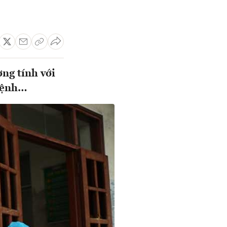
ng tính với
 bệnh…