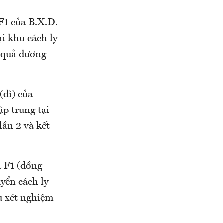
F1 của B.X.D.
i khu cách ly
t quả dương
(dì) của
p trung tại
ần 2 và kết
à F1 (đồng
yển cách ly
u xét nghiệm