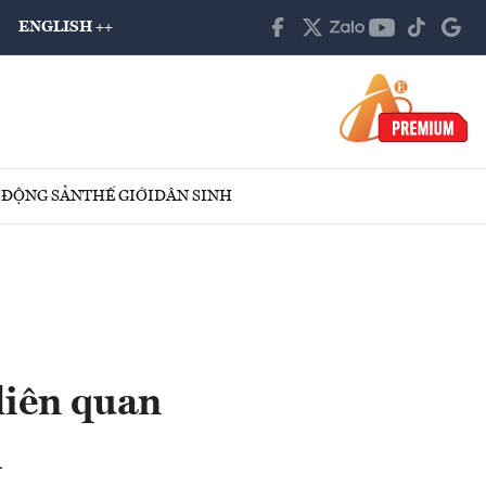
ENGLISH ++
 ĐỘNG SẢN
THẾ GIỚI
DÂN SINH
liên quan
i