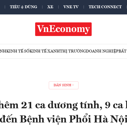
TIÊU & DÙNG
XE
VNE TV
TECH CONNECT
ÍNH
KINH TẾ SỐ
KINH TẾ XANH
THỊ TRƯỜNG
DOANH NGHIỆP
BẤT
DÂN SINH
hêm 21 ca dương tính, 9 ca 
đến Bệnh viện Phổi Hà Nộ