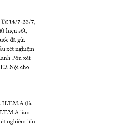
g
Từ 14/7-23/7,
t hiện sốt,
uốc đã gửi
ẫu xét nghiệm
Xanh Pôn xét
 Hà Nội cho
a H.T.M.A (là
H.T.M.A làm
xét nghiệm lần