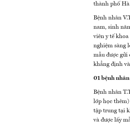
thành phố Hà 
Bệnh nhân V.T
nam, sinh năm
viên y tế khoa
nghiệm sàng l
mẫu được gửi 
khẳng định và
01 bệnh nhân
Bệnh nhân T.T
lớp học thêm)
tập trung tại 
và được lấy mẫ