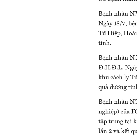
Bệnh nhân N.V
Ngày 18/7, bện
Tứ Hiệp, Hoàn
tính.
Bệnh nhân N.H
Đ.H.Đ.L. Ngày
khu cách ly T
quả dương tín
Bệnh nhân N.T
nghiệp) của F
tập trung tại
lần 2 và kết q