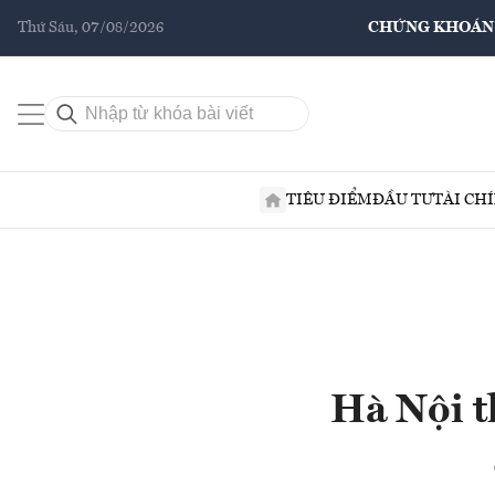
Thứ Sáu, 07/08/2026
CHỨNG KHOÁN
TIÊU ĐIỂM
ĐẦU TƯ
TÀI CH
Hà Nội t