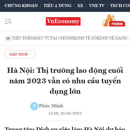
CHỨNG KHOÁN
TIÊU & DÙNG
XE
VNE TV
TECH CO
TIÊU ĐIỂM
ĐẦU TƯ
TÀI CHÍNH
KINH TẾ SỐ
KINH TẾ XANH
DÂN SINH
Hà Nội: Thị trường lao động cuối
năm 2023 vẫn có nhu cầu tuyển
dụng lớn
Phúc Minh
P
13:09, 28/08/2023
Trung tâm Dịch vụ việc làm Hà Nội dự báo