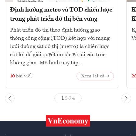
Định hướng metro và TOD chiến lược
K
trong phát triển đô thị bền vững
K
Phát triển đô thị theo định hướng giao
K
thông công cộng (TOD) kết hợp với mạng
V
lưới đường sắt đô thị (metro) là chiến lược
cốt lõi để giải quyết ùn tắc và tái cấu trúc
không gian. Mô hình này tập...
10
bài viết
Xem tất cả
2
1
2
3
4