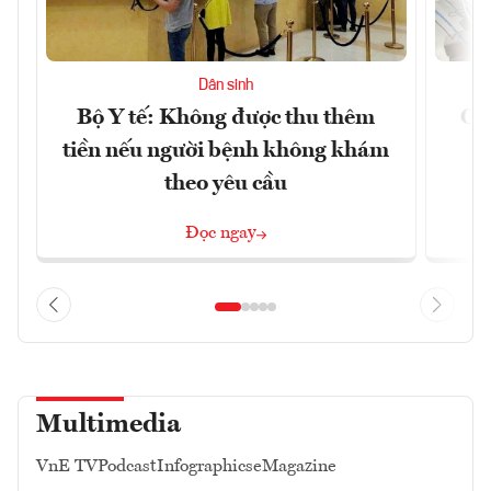
Dân sinh
Bộ Y tế: Không được thu thêm
Cắt
tiền nếu người bệnh không khám
l
theo yêu cầu
Đọc ngay
Multimedia
VnE TV
Podcast
Infographics
eMagazine