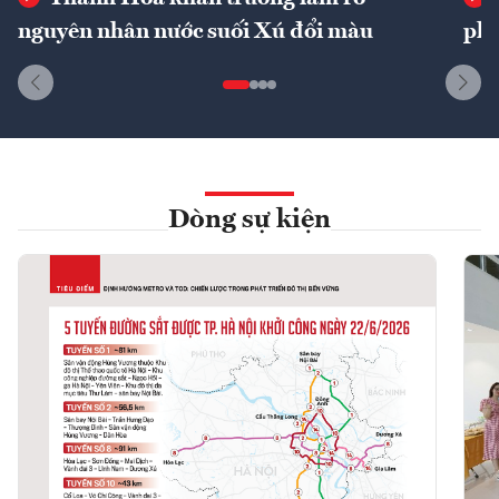
nguyên nhân nước suối Xú đổi màu
phí
Dòng sự kiện