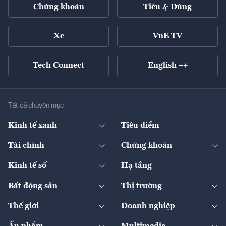
Chứng khoán
Tiêu & Dùng
Xe
VnE TV
Tech Connect
English ++
Tất cả chuyên mục
Kinh tế xanh
Tiêu điểm
Chuyển động xanh
Tài chính
Chứng khoán
Pháp lý
Ngân hàng
Doanh nghiệp niêm yết
Kinh tế số
Hạ tầng
Thương hiệu xanh
Thị trường vốn
Thị trường
Sản phẩm - Thị trường
Bất động sản
Thị trường
Diễn đàn
Thuế
Đầu tư
Tài sản số
Chính sách
Xuất nhập khẩu
Thế giới
Doanh nghiệp
Bảo hiểm
Quốc tế
Dịch vụ số
Thị trường
Khung pháp lý
Kinh tế
Chuyển động