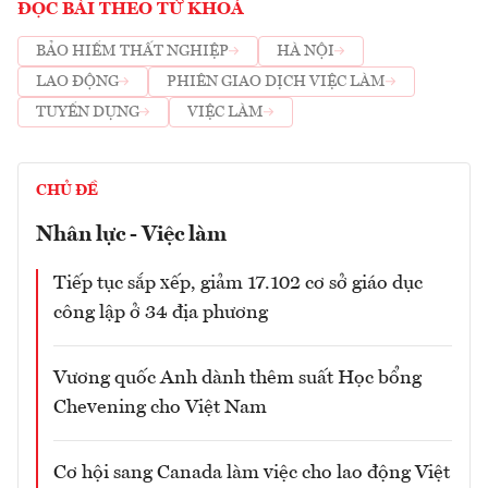
ĐỌC BÀI THEO TỪ KHOÁ
BẢO HIỂM THẤT NGHIỆP
HÀ NỘI
LAO ĐỘNG
PHIÊN GIAO DỊCH VIỆC LÀM
TUYỂN DỤNG
VIỆC LÀM
CHỦ ĐỀ
Nhân lực - Việc làm
Tiếp tục sắp xếp, giảm 17.102 cơ sở giáo dục
công lập ở 34 địa phương
Vương quốc Anh dành thêm suất Học bổng
Chevening cho Việt Nam
Cơ hội sang Canada làm việc cho lao động Việt