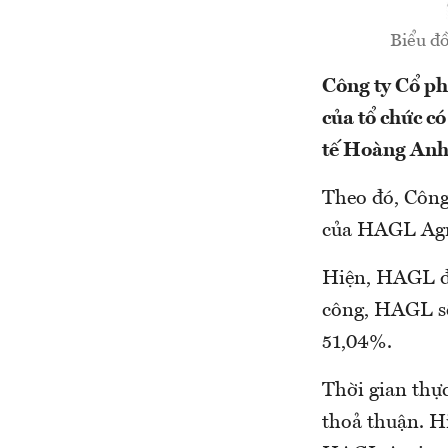
Biểu đồ
Công ty Cổ p
của tổ chức c
tế Hoàng Anh
Theo đó, Công
của HAGL Agri
Hiện, HAGL đa
công, HAGL sẽ
51,04%.
Thời gian thự
thoả thuận. H