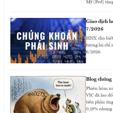
Mỹ (Fed) tăng 
Giao dịch 
7/2026
HNX cho biết
tương lai chỉ
6/2026.
Blog chứng 
Phiên hôm na
VIC đã lao dố
tiền phản ứng
0,19% nhưng 