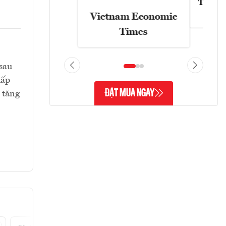
Tạp chí
Vietnam Economic
Times
sau
hấp
ĐẶT MUA NGAY
 tăng