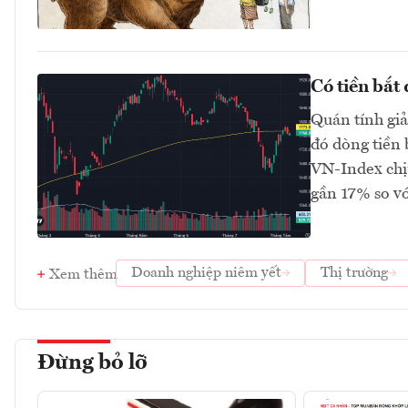
Có tiền bắt
Quán tính gi
đó dòng tiền 
VN-Index chị
gần 17% so v
Doanh nghiệp niêm yết
Thị trường
Xem thêm
Đừng bỏ lỡ