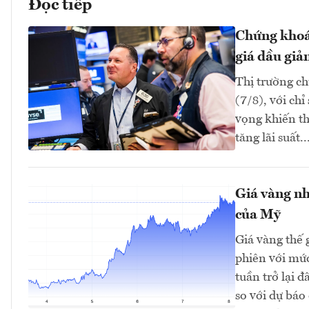
Đọc tiếp
Chứng khoán
giá dầu giả
Thị trường ch
(7/8), với ch
vọng khiến th
tăng lãi suất..
Giá vàng nh
của Mỹ
Giá vàng thế 
phiên với mứ
tuần trở lại 
so với dự bá