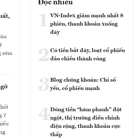
Đọc nhiều
1
VN-Index giảm mạnh nhất 8
uất,
phiên, thanh khoản xuống
đáy
Sáu
ỳ
2
Có tiền bắt đáy, loạt cổ phiếu
g sớm
đảo chiều thành công
3
Blog chứng khoán: Chỉ số
ngờ
yếu, cổ phiếu mạnh
chốt
4
Dòng tiền “hãm phanh” đột
g 7
ngột, thị trường điều chỉnh
hiều
diện rộng, thanh khoản cực
ang
thấp