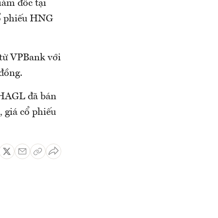
iám đốc tại
cổ phiếu HNG
 từ VPBank với
đồng.
ị HAGL đã bán
 giá cổ phiếu