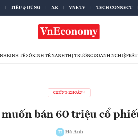
TIÊU & DÙNG
XE
VNE TV
TECH CONNECT
ÍNH
KINH TẾ SỐ
KINH TẾ XANH
THỊ TRƯỜNG
DOANH NGHIỆP
BẤT
CHỨNG KHOÁN
muốn bán 60 triệu cổ phi
Hà Anh
H