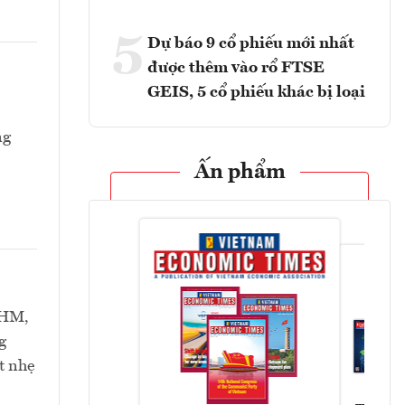
5
Dự báo 9 cổ phiếu mới nhất
được thêm vào rổ FTSE
GEIS, 5 cổ phiếu khác bị loại
ng
Ấn phẩm
VHM,
g
t nhẹ