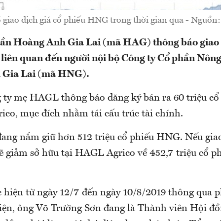
 giao dịch giá cổ phiếu HNG trong thời gian qua - Nguồ
hần Hoàng Anh Gia Lai (mã HAG) thông báo giao 
ó liên quan đến người nội bộ Công ty Cổ phần Nôn
 Gia Lai (mã HNG).
 ty mẹ HAGL thông báo đăng ký bán ra 60 triệu c
co, mục đích nhằm tái cấu trúc tài chính.
ng nắm giữ hơn 512 triệu cổ phiếu HNG. Nếu gia
 giảm sở hữu tại HAGL Agrico về 452,7 triệu cổ p
c hiện từ ngày 12/7 đến ngày 10/8/2019 thông qua 
iện, ông Võ Trường Sơn đang là Thành viên Hội đồ