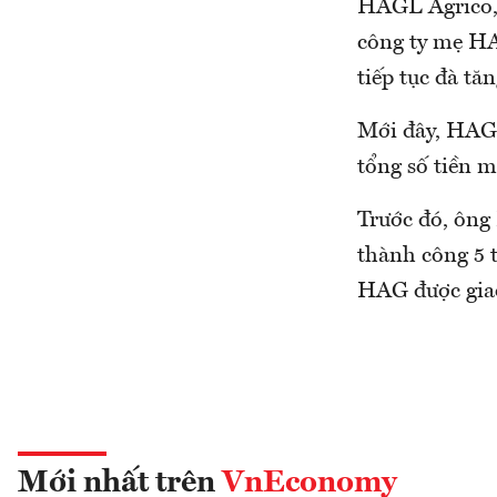
HAGL Agrico, 
công ty mẹ HA
tiếp tục đà tă
Mới đây, HAG 
tổng số tiền 
Trước đó, ông
thành công 5 t
HAG được giao
Mới nhất trên
VnEconomy