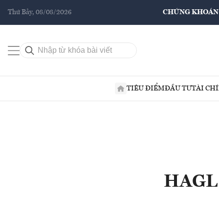
Thứ Bảy, 08/08/2026
CHỨNG KHOÁN
TIÊU ĐIỂM
ĐẦU TƯ
TÀI CH
HAGL 