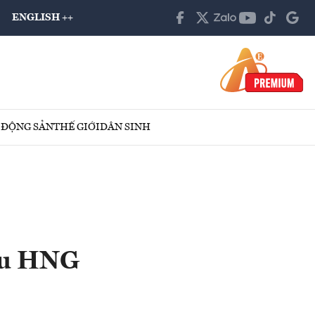
ENGLISH ++
 ĐỘNG SẢN
THẾ GIỚI
DÂN SINH
ếu HNG