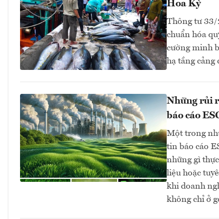
Hoa Kỳ
Thông tư 33
chuẩn hóa quy
cường minh bạ
hạ tầng cảng
Những rủi r
báo cáo ES
Một trong nh
tin báo cáo E
những gì thực
liệu hoặc tuy
khi doanh ng
không chỉ ở g