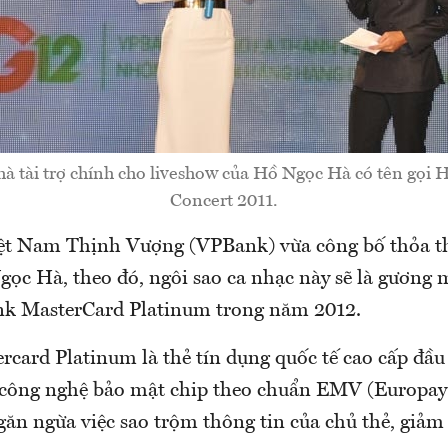
à tài trợ chính cho liveshow của Hồ Ngọc Hà có tên gọi
Concert 2011.
ệt Nam Thịnh Vượng (VPBank) vừa công bố thỏa t
gọc Hà, theo đó, ngôi sao ca nhạc này sẽ là gương 
nk MasterCard Platinum trong năm 2012.
card Platinum là thẻ tín dụng quốc tế cao cấp đầu 
công nghệ bảo mật chip theo chuẩn EMV (Europay
ngăn ngừa việc sao trộm thông tin của chủ thẻ, giảm