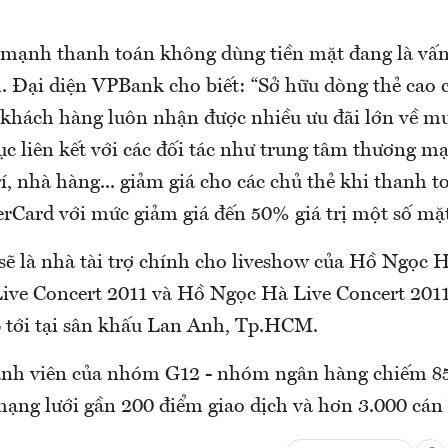
 mạnh thanh toán không dùng tiền mặt đang là vấn
. Đại diện VPBank cho biết: “Sở hữu dòng thẻ cao 
c khách hàng luôn nhận được nhiều ưu đãi lớn về m
c liên kết với các đối tác như trung tâm thương mạ
trí, nhà hàng... giảm giá cho các chủ thẻ khi thanh 
Card với mức giảm giá đến 50% giá trị một số mặt
ẽ là nhà tài trợ chính cho liveshow của Hồ Ngọc H
ve Concert 2011 và Hồ Ngọc Hà Live Concert 2011,
p tới tại sân khấu Lan Anh, Tp.HCM.
ành viên của nhóm G12 - nhóm ngân hàng chiếm 8
 mạng lưới gần 200 điểm giao dịch và hơn 3.000 cán