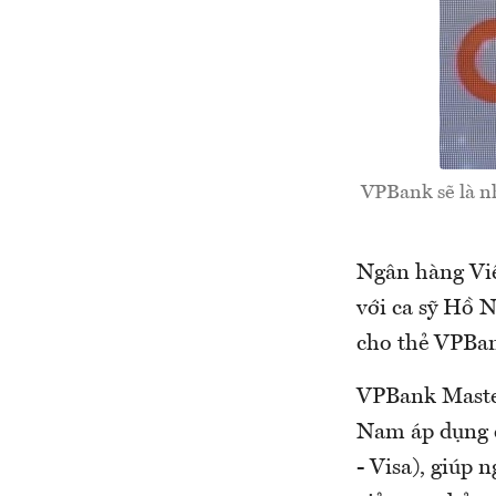
VPBank sẽ là nh
Ngân hàng Vi
với ca sỹ Hồ N
cho thẻ VPBa
VPBank Master
Nam áp dụng 
- Visa), giúp 