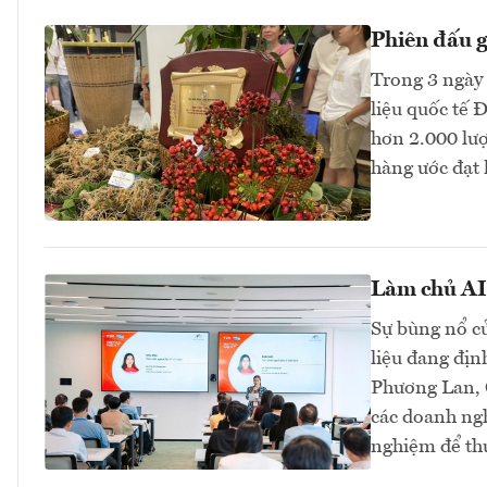
Phiên đấu 
Trong 3 ngày 
liệu quốc tế 
hơn 2.000 lư
hàng ước đạt 
Làm chủ AI 
Sự bùng nổ củ
liệu đang địn
Phương Lan, C
các doanh ngh
nghiệm để thự