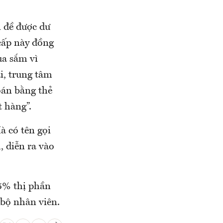
 đề được dư
cấp này đồng
ua sắm vì
i, trung tâm
toán bằng thẻ
 hàng”.
à có tên gọi
 diễn ra vào
5% thị phần
 bộ nhân viên.