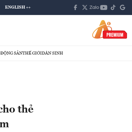
ENGLISH ++
 ĐỘNG SẢN
THẾ GIỚI
DÂN SINH
cho thẻ
um