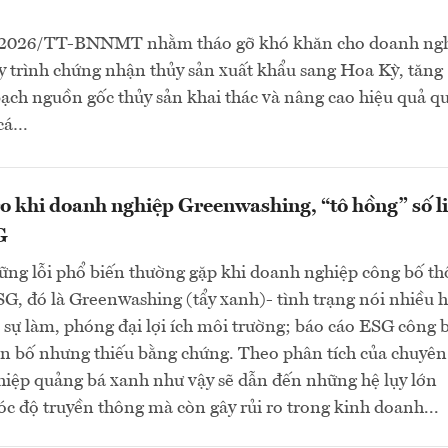
/2026/TT-BNNMT nhằm tháo gỡ khó khăn cho doanh ngh
 trình chứng nhận thủy sản xuất khẩu sang Hoa Kỳ, tăng
ch nguồn gốc thủy sản khai thác và nâng cao hiệu quả qu
 cá…
o khi doanh nghiệp Greenwashing, “tô hồng” số l
G
ững lỗi phổ biến thường gặp khi doanh nghiệp công bố t
SG, đó là Greenwashing (tẩy xanh)- tình trạng nói nhiều 
 sự làm, phóng đại lợi ích môi trường; báo cáo ESG công 
ên bố nhưng thiếu bằng chứng. Theo phân tích của chuyên 
hiệp quảng bá xanh như vậy sẽ dẫn đến những hệ lụy lớn
óc độ truyền thông mà còn gây rủi ro trong kinh doanh...