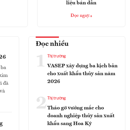
liệu bán dẫn
Đọc ngay
Đọc nhiều
1
026
Thị trường
VASEP xây dựng ba kịch bản
 ba
cho xuất khẩu thủy sản năm
 kim
2026
ì đà
 và
2
Thị trường
Tháo gỡ vướng mắc cho
doanh nghiệp thủy sản xuất
g
khẩu sang Hoa Kỳ