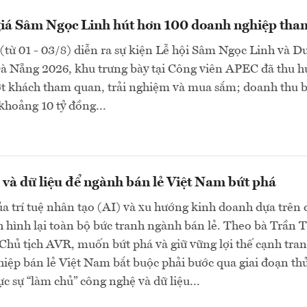
giá Sâm Ngọc Linh hút hơn 100 doanh nghiệp tha
(từ 01 - 03/8) diễn ra sự kiện Lễ hội Sâm Ngọc Linh và D
Đà Nẵng 2026, khu trưng bày tại Công viên APEC đã thu h
ợt khách tham quan, trải nghiệm và mua sắm; doanh thu 
khoảng 10 tỷ đồng...
và dữ liệu để ngành bán lẻ Việt Nam bứt phá
a trí tuệ nhân tạo (AI) và xu hướng kinh doanh dựa trên 
h hình lại toàn bộ bức tranh ngành bán lẻ. Theo bà Trần T
hủ tịch AVR, muốn bứt phá và giữ vững lợi thế cạnh tran
iệp bán lẻ Việt Nam bắt buộc phải bước qua giai đoạn th
c sự “làm chủ” công nghệ và dữ liệu...