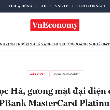
TIÊU & DÙNG
XE
VNE TV
TECH CONNECT
ÍNH
KINH TẾ SỐ
KINH TẾ XANH
THỊ TRƯỜNG
DOANH NGHIỆP
BẤT
KẾT NỐI
DOANH NGHIỆP
c Hà, gương mặt đại diện 
PBank MasterCard Platin