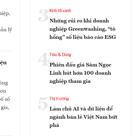
3
Kinh tế xanh
iệp,
Những rủi ro khi doanh
nghiệp Greenwashing, “tô
ản lý
hồng” số liệu báo cáo ESG
4
Tiêu & Dùng
iệu
Phiên đấu giá Sâm Ngọc
Linh hút hơn 100 doanh
nghiệp tham gia
hông
hơn
5
bố số
Thị trường
gia,
Làm chủ AI và dữ liệu để
ngành bán lẻ Việt Nam bứt
phá