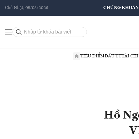
Chủ Nhật, 09/08/2026
CHỨNG KHOÁN
TIÊU ĐIỂM
ĐẦU TƯ
TÀI CH
Hồ Ngọ
V