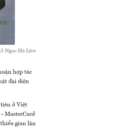
 Hồ Ngọc Hà Live
huận hợp tác
mặt đại diện
tiên ở Việt
 - MasterCard
 thiểu gian lận