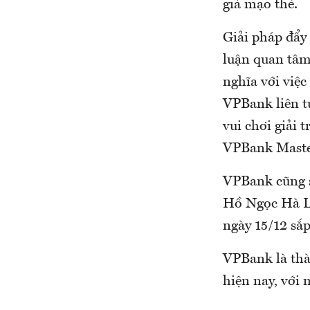
giả mạo thẻ.
Giải pháp đẩy
luận quan tâm
nghĩa với việ
VPBank liên tụ
vui chơi giải 
VPBank Master
VPBank cũng s
Hồ Ngọc Hà Li
ngày 15/12 sắ
VPBank là th
hiện nay, với