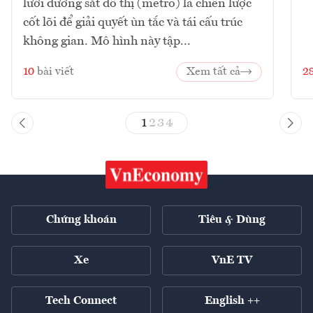
lưới đường sắt đô thị (metro) là chiến lược
cốt lõi để giải quyết ùn tắc và tái cấu trúc
không gian. Mô hình này tập...
10
bài viết
Xem tất cả
2
1
2
3
4
Chứng khoán
Tiêu & Dùng
Xe
VnE TV
Tech Connect
English ++