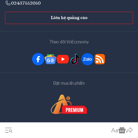
02437552050
Liên hệ quảng cáo
Theo dõi VnEconomy
Đặt mua ấn phẩm
Bản quyền thuộc về