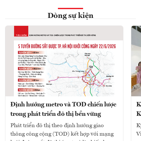
Dòng sự kiện
Định hướng metro và TOD chiến lược
K
trong phát triển đô thị bền vững
K
Phát triển đô thị theo định hướng giao
K
thông công cộng (TOD) kết hợp với mạng
V