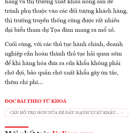
hàng và thị trường xuất khẩu nông sản để
tránh phụ thuộc vào các đối tượng khách hàng,
thị trường truyền thống cũng được rất nhiều
đại biểu tham dự Tọa đàm mang ra mổ xẻ.
Cuối cùng, với các thủ tục hành chính, doanh
nghiệp cần hoàn thành thủ tục hải quan sớm
để khi hàng hóa đưa ra cửa khẩu không phải
chờ đợi, bảo quản chờ xuất khẩu gây ùn tắc,
thêm chi phí…
ĐỌC BÀI THEO TỪ KHOÁ
CẦN HỖ TRỢ HƠN NỮA ĐỂ ĐẨY MẠNH XUẤT KHẨU
NÔNG SẢN CHẾ BIẾN SÂU