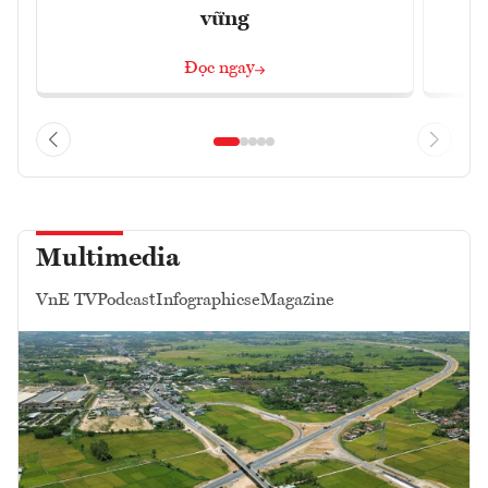
vững
Đọc ngay
Multimedia
VnE TV
Podcast
Infographics
eMagazine