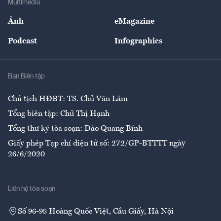
Multimedia
Sự kiện
Nhân lực
Ảnh
eMagazine
Đẹp +
An sinh
Podcast
Infographics
Giải trí
Y tế
Nhà
Ban Biên tập
Ẩm thực
Chủ tịch HĐBT: TS. Chử Văn Lâm
Tổng biên tập: Chử Thị Hạnh
Tổng thư ký tòa soạn: Đào Quang Bính
Giấy phép Tạp chí điện tử số: 272/GP-BTTTT ngày
26/6/2020
Liên hệ tòa soạn
Số 96-98 Hoàng Quốc Việt, Cầu Giấy, Hà Nội