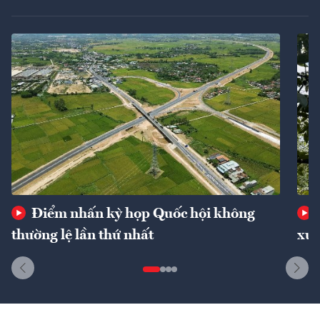
Điểm nhấn kỳ họp Quốc hội không
thường lệ lần thứ nhất
xuấ