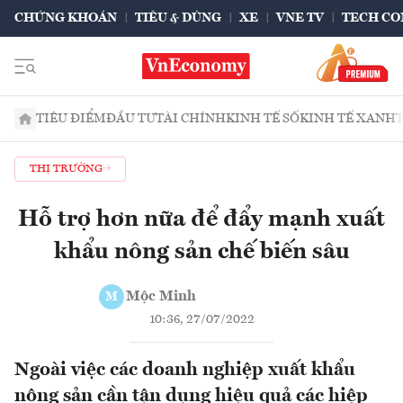
CHỨNG KHOÁN
TIÊU & DÙNG
XE
VNE TV
TECH CO
TIÊU ĐIỂM
ĐẦU TƯ
TÀI CHÍNH
KINH TẾ SỐ
KINH TẾ XANH
THỊ TRƯỜNG
Hỗ trợ hơn nữa để đẩy mạnh xuất
khẩu nông sản chế biến sâu
Mộc Minh
M
10:36, 27/07/2022
Ngoài việc các doanh nghiệp xuất khẩu
nông sản cần tận dụng hiệu quả các hiệp