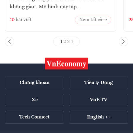
không gian. Mô hình này tập...
10
bài viết
Xem tất cả
2
1
2
3
4
Chứng khoán
Tiêu & Dùng
Xe
VnE TV
Tech Connect
English ++