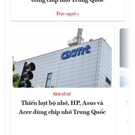
dùng chip nhớ Trung Quốc
Đọc ngay
Kinh tế số
Thiếu hụt bộ nhớ, HP, Asus và
Ngâ
Acer dùng chip nhớ Trung Quốc
nề
quả