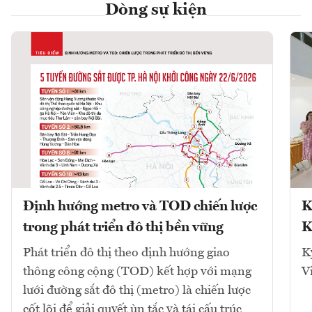
Dòng sự kiện
Định hướng metro và TOD chiến lược
K
trong phát triển đô thị bền vững
K
Phát triển đô thị theo định hướng giao
K
thông công cộng (TOD) kết hợp với mạng
V
lưới đường sắt đô thị (metro) là chiến lược
cốt lõi để giải quyết ùn tắc và tái cấu trúc