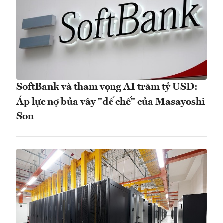
SoftBank và tham vọng AI trăm tỷ USD:
Áp lực nợ bủa vây "đế chế" của Masayoshi
Son