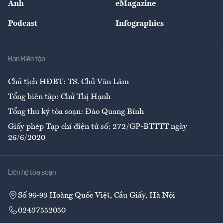
Ảnh
eMagazine
Đẹp +
An sinh
Podcast
Infographics
Giải trí
Y tế
Nhà
Ban Biên tập
Ẩm thực
Chủ tịch HĐBT: TS. Chử Văn Lâm
Tổng biên tập: Chử Thị Hạnh
Tổng thư ký tòa soạn: Đào Quang Bính
Giấy phép Tạp chí điện tử số: 272/GP-BTTTT ngày
26/6/2020
Liên hệ tòa soạn
Số 96-98 Hoàng Quốc Việt, Cầu Giấy, Hà Nội
02437552050