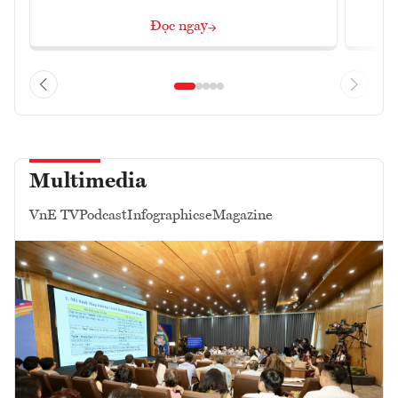
Đọc ngay
Multimedia
VnE TV
Podcast
Infographics
eMagazine