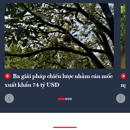
Ba giải pháp chiến lược nhằm cán mốc
xuất khẩu 74 tỷ USD
ngu