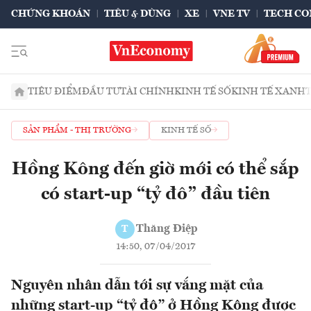
CHỨNG KHOÁN
TIÊU & DÙNG
XE
VNE TV
TECH CO
TIÊU ĐIỂM
ĐẦU TƯ
TÀI CHÍNH
KINH TẾ SỐ
KINH TẾ XANH
SẢN PHẨM - THỊ TRƯỜNG
KINH TẾ SỐ
Hồng Kông đến giờ mới có thể sắp
có start-up “tỷ đô” đầu tiên
Thăng Điệp
T
14:50, 07/04/2017
Nguyên nhân dẫn tới sự vắng mặt của
những start-up “tỷ đô” ở Hồng Kông được